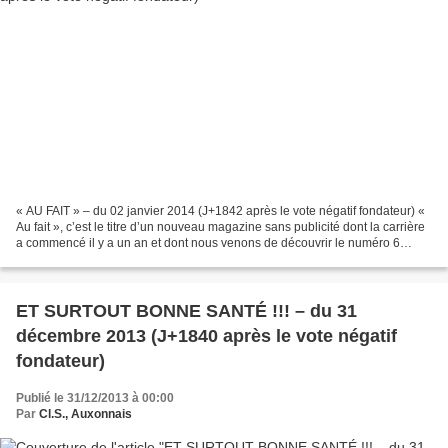
« AU FAIT » – du 02 janvier 2014 (J+1842 après le vote négatif fondateur) «
Au fait », c’est le titre d’un nouveau magazine sans publicité dont la carrière
a commencé il y a un an et dont nous venons de découvrir le numéro 6
grâce à nos amis de Champagnole...
ET SURTOUT BONNE SANTÉ !!! – du 31
décembre 2013 (J+1840 après le vote négatif
fondateur)
Publié le 31/12/2013 à 00:00
Par
Cl.S., Auxonnais