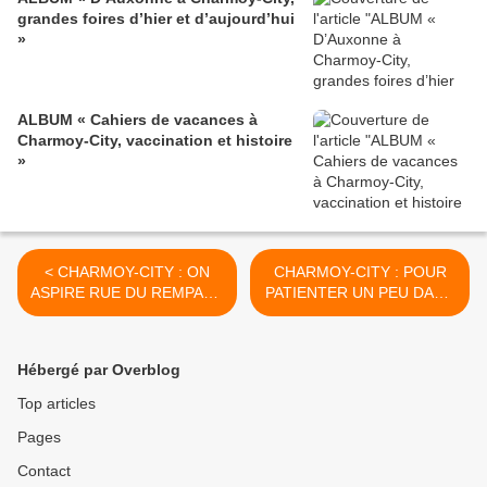
grandes foires d’hier et d’aujourd’hui
»
ALBUM « Cahiers de vacances à
Charmoy-City, vaccination et histoire
»
< CHARMOY-CITY : ON
CHARMOY-CITY : POUR
ASPIRE RUE DU REMPART
PATIENTER UN PEU DANS
DES SOUPIRS - du 8
LES QUEUES DE LA RUE
février 2021 (J+4436 après
ÉMILE GRUET (1)- du 13
le vote négatif fondateur)
février 2021 (J+4441 après
Hébergé par Overblog
le vote négatif fondateur) >
Top articles
Pages
Contact