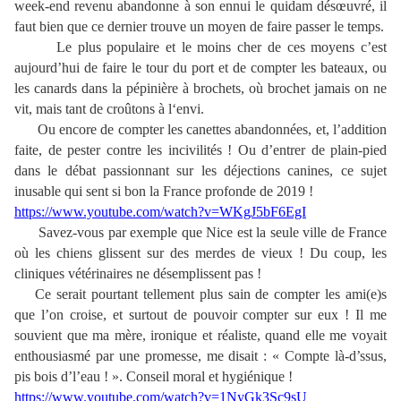
week-end revenu abandonne à son ennui le quidam désœuvré, il
faut bien que ce dernier trouve un moyen de faire passer le temps.
Le plus populaire et le moins cher de ces moyens c’est
aujourd’hui de faire le tour du port et de compter les bateaux, ou
les canards dans la pépinière à brochets, où brochet jamais on ne
vit, mais tant de croûtons à l‘envi.
Ou encore de compter les canettes abandonnées, et, l’addition
faite, de pester contre les incivilités ! Ou d’entrer de plain-pied
dans le débat passionnant sur les déjections canines, ce sujet
inusable qui sent si bon la France profonde de 2019 !
https://www.youtube.com/watch?v=WKgJ5bF6EgI
Savez-vous par exemple que Nice est la seule ville de France
où les chiens glissent sur des merdes de vieux ! Du coup, les
cliniques vétérinaires ne désemplissent pas !
Ce serait pourtant tellement plus sain de compter les ami(e)s
que l’on croise, et surtout de pouvoir compter sur eux ! Il me
souvient que ma mère, ironique et réaliste, quand elle me voyait
enthousiasmé par une promesse, me disait : « Compte là-d’ssus,
pis bois d’l’eau ! ». Conseil moral et hygiénique !
https://www.youtube.com/watch?v=1NyGk3Sc9sU