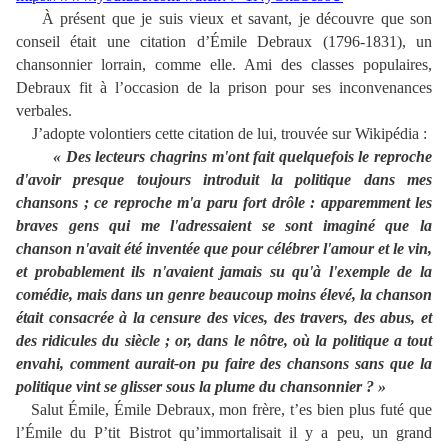
À présent que je suis vieux et savant, je découvre que son
conseil était une citation d’Émile Debraux (1796-1831), un
chansonnier lorrain, comme elle. Ami des classes populaires,
Debraux fit à l’occasion de la prison pour ses inconvenances
verbales.
J’adopte volontiers cette citation de lui, trouvée sur Wikipédia :
« Des lecteurs chagrins m'ont fait quelquefois le reproche
d'avoir presque toujours introduit la politique dans mes
chansons ; ce reproche m'a paru fort drôle : apparemment les
braves gens qui me l'adressaient se sont imaginé que la
chanson n'avait été inventée que pour célébrer l'amour et le vin,
et probablement ils n'avaient jamais su qu'à l'exemple de la
comédie, mais dans un genre beaucoup moins élevé, la chanson
était consacrée à la censure des vices, des travers, des abus, et
des ridicules du siècle ; or, dans le nôtre, où la politique a tout
envahi, comment aurait-on pu faire des chansons sans que la
politique vint se glisser sous la plume du chansonnier ? »
Salut Émile, Émile Debraux, mon frère, t’es bien plus futé que
l’Émile du P’tit Bistrot qu’immortalisait il y a peu, un grand