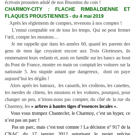
écrivain proustien adulé de nos Bisontins du coin !
CHARMOY-CITY : FLACHE RIMBALDIENNE ET
FLAQUES PROUSTIENNES - du 4 mai 2019
Après les règlements de comptes, revenons à nos comptes !
L’ennui comptable est de tous les temps. Qui ne peut fermer
l’œil, compte les moutons…
Je me rappelle que dans les années 60, quand les parents des
gens de mon âge croyaient encore aux Trois Glorieuses, ils
emmenaient leurs enfants et, assis en famille sur les bancs au bout
du Pont de France, montre en main on comptait les voitures sur la
nationale 5. Jeu stupide autant que dangereux, dont on paye
aujourd’hui les dégâts !
Alors après les bateaux, les canards, les croûtons, les canettes,
les merdes de chiens, les moutons et les voitures, pourquoi, pour
changer un peu, n’irions-nous pas compter, du côté de la rue du
Charmoy, les
« arbres à hautes tiges d’essences locales »
.
Vous vous trompez Chantecler, le Charmoy, c’est un hyper, ce
n’est pas un parc !
Pas un parc, mais c’est tout comme ! La décision n° 917 de la
CNAC du 17 janvier 2012 autorisant le projet précise