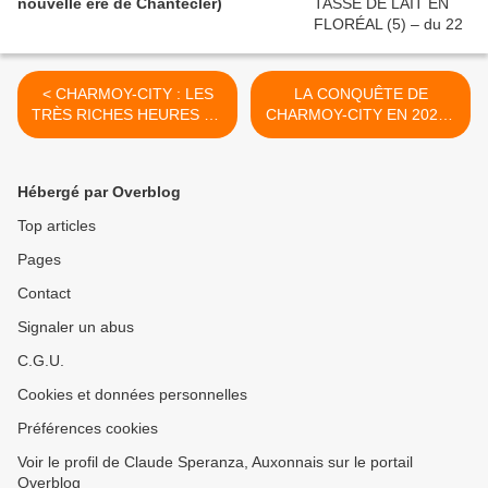
nouvelle ère de Chantecler)
< CHARMOY-CITY : LES
LA CONQUÊTE DE
TRÈS RICHES HEURES DE
CHARMOY-CITY EN 2020 -
LA CUISINE
du 11 juin 2019 (J+3828
CHARMOYSIENNE - du 8
après le vote négatif
juin 2019 (J+3825 après le
fondateur) >
Hébergé par Overblog
vote négatif fondateur)
Top articles
Pages
Contact
Signaler un abus
C.G.U.
Cookies et données personnelles
Préférences cookies
Voir le profil de Claude Speranza, Auxonnais sur le portail
Overblog