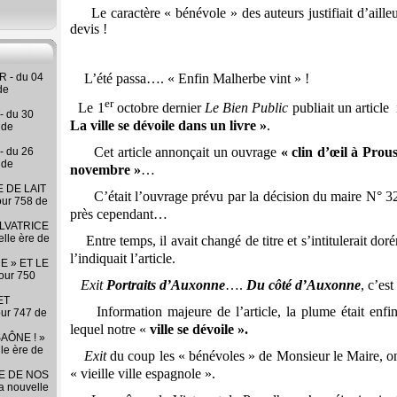
Le caractère « bénévole » des auteurs justifiait d’aill
devis !
 - du 04
L’été passa…. « Enfin Malherbe vint » !
de
er
Le 1
octobre
dernier
Le Bien Public
publiait un article 
- du 30
La ville se dévoile dans un livre »
.
 de
Cet article annonçait un ouvrage
« clin d’œil à Prous
- du 26
 de
novembre »
…
 DE LAIT
C’était l’ouvrage prévu par la décision du maire N° 32
our 758 de
près cependant…
LVATRICE
elle ère de
Entre temps, il avait changé de titre et s’intitulerait do
l’indiquait l’article.
E » ET LE
our 750
Exit
Portraits d’Auxonne
….
Du côté d’Auxonne
, c’es
ET
Information majeure de l’article, la plume était enfin d
our 747 de
lequel notre «
ville se dévoile ».
AÔNE ! »
lle ère de
Exit
du coup les « bénévoles » de Monsieur le Maire, on 
« vieille ville espagnole ».
RE DE NOS
la nouvelle