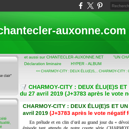
chantecler-auxonne.com
et aussi sur CHANTECLER-AUXONNE.NET
"UN CH
Déclaration liminaire
HYPER - ALBUM
<< CHARMOY-CITY : DEUX ÉLU(E)S,...
CHARMOY-CITY : 
se clair"
CHARMOY-CITY : DEUX ÉLU(E)S ET U
du 27 avril 2019 (J+3783 après le vote n
CHARMOY-CITY : DEUX ÉLU(E)S ET UN «
avril 2019
(J+3783 après le vote négatif 
En prélude et en clin d’œil au grand jour du « dévoile
ualité,
té
épisode tant attendu de notre courte série
CHARMOY-C