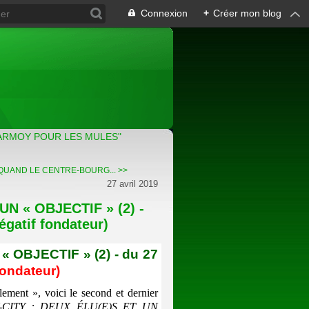
Connexion
+
Créer mon blog
ARMOY POUR LES MULES"
QUAND LE CENTRE-BOURG... >>
27 avril 2019
N « OBJECTIF » (2) -
égatif fondateur)
 OBJECTIF » (2) - du 27
fondateur)
ment », voici le second et dernier
ITY : DEUX ÉLU(E)S ET UN