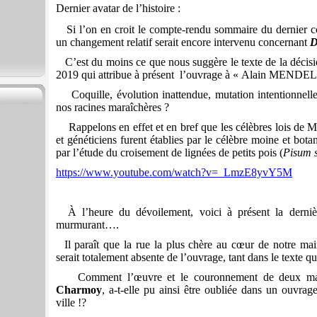
Dernier avatar de l’histoire :
Si l’on en croit le compte-rendu sommaire du dernier con
un changement relatif serait encore intervenu concernant
D
C’est du moins ce que nous suggère le texte de la déci
2019 qui attribue à présent l’ouvrage à « Alain MENDEL
Coquille, évolution inattendue, mutation intentionnelle 
nos racines maraîchères ?
Rappelons en effet et en bref que les célèbres lois de M
et généticiens furent établies par le célèbre moine et 
par l’étude du croisement de lignées de petits pois (
Pisum 
https://www.youtube.com/watch?v=_LmzE8yvY5M
À l’heure du dévoilement, voici à présent la derni
murmurant….
Il paraît que la rue la plus chère au cœur de notre mai
serait totalement absente de l’ouvrage, tant dans le texte q
Comment l’œuvre et le couronnement de deux mand
Charmoy
, a-t-elle pu ainsi être oubliée dans un ouvra
ville !?