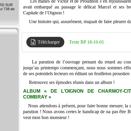
Les mânes de Victor et de Proudhon s’en réjouissaient 
ARD SUR
avait embarqué au passage le délicat Marcel et ses bro
ur 738 de
Capitale de l’Oignon !
Une histoire qui, assurément, risquait de faire pleurer 
Télécharger
Texte BP 18-10-01
La parution de l’ouvrage prenant du retard au cour
jusqu’au printemps commençant, nous nous sommes effor
de ses potentiels lecteurs en éditant un feuilleton proustien 
Retrouvez ses épisodes réunis dans un album !
ALBUM « DE L’OIGNON DE CHARMOY-C
COMBRAY »
Nous attendons à présent, pour faire bonne mesure, la d
parution ! Nous avons certes le handicap de na pas être Bi
veut mon bon monsieur !