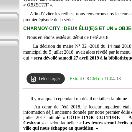
« OBJECTIF »
.
Afin d’éviter les redites, nous renverrons nos lecteurs q
premier épisode de la série.
CHARMOY-CITY : DEUX ÉLU(E)S ET UN « OBJECTIF
Nous en étions restés au début de l’été 2018.
La décision du maire N° 32 -2018 du 14 mai 2018 po
municipal du 5 juillet 2018 avait alors révélé par le menu 
qui «
sera dévoilé samedi 27 avril 2019 à la bibliothè
Télécharger
Extrait CRCM du 11-04-18
Il y manquait cependant un détail de taille : la plume !
Au cœur de l’été 2018, le lecteur impatient était 
information déjà ancienne donnée par notre premier édile
juillet 2017 intitulé
« CÔTE-D’OR CULTURE Auxonn
Cesbron »
et selon laquelle :
« Les textes seront écrits 
ville qui nous échappe au quotidien. »