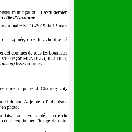
seil municipal du 11 avril dernier,
u côté d’Auxonne
.
sion du maire N° 10-2019 du 13 mars
 »
ou inopinée, ou enfin, clin d’œil à
endel connues de tous les botanistes
botaniste Gregor MENDEL (1822-1884)
sativum)
lisses ou ridés.
ère rumeur qui rend Charmoy-City
re et de son Adjointe à l’urbanisme
u’en photo.
ats, nous avons cité la
rue du
ge censé requinquer l’image de notre