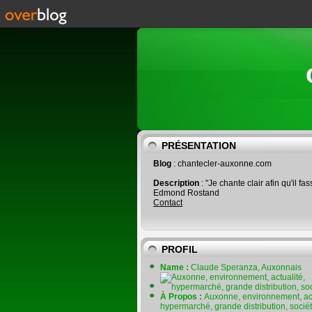
PRÉSENTATION
Blog
: chantecler-auxonne.com
Description
: "Je chante clair afin qu'il fas
Edmond Rostand
Contact
PROFIL
Name :
Claude Speranza, Auxonnais
À Propos :
Auxonne, environnement, act
hypermarché, grande distribution, socié