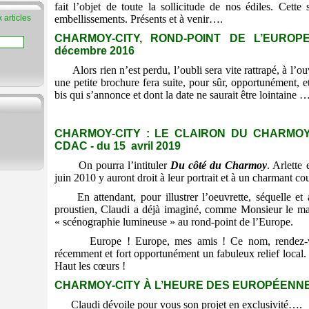
fait l’objet de toute la sollicitude de nos édiles. Cette 
embellissements. Présents et à venir….
 articles
CHARMOY-CITY, ROND-POINT DE L’EURO
décembre 2016
Alors rien n’est perdu, l’oubli sera vite rattrapé, à l’
une petite brochure fera suite, pour sûr, opportunément,
bis qui s’annonce et dont la date ne saurait être lointaine …
CHARMOY-CITY : LE CLAIRON DU CHARMO
CDAC - du 15 avril 2019
On pourra l’intituler
Du côté du Charmoy
. Arlette
juin 2010 y auront droit à leur portrait et à un charmant cou
En attendant, pour illustrer l’oeuvrette, séquelle et
proustien, Claudi a déjà imaginé, comme Monsieur le mair
« scénographie lumineuse » au rond-point de l’Europe.
Europe ! Europe, mes amis ! Ce nom, rendez-vou
récemment et fort opportunément un fabuleux relief local.
Haut les cœurs !
CHARMOY-CITY À L’HEURE DES EUROPÉENNES -
Claudi dévoile pour vous son projet en exclusivité….