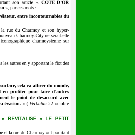
rtant son article
« CÔTE-D’OR
on »
, par ces mots :
lateur, entre incontournables du
la rue du Charmoy et son hyper-
 nouveau Charmoy-City ne serait-elle
e iconographique charmoysienne sur
 les autres en y apportant le flot des
 surface, cela va attirer du monde,
t en profiter pour faire d’autres
vement le point de désaccord avec
ra évasion. »
(
Verbatim
22 octobre
« REVITALISE » LE PETIT
 et la rue du Charmoy ont pourtant