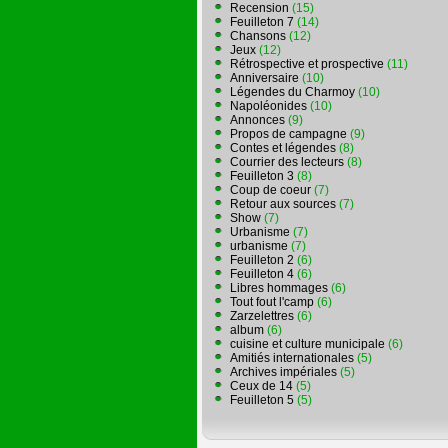
Recension
(15)
Feuilleton 7
(14)
Chansons
(12)
Jeux
(12)
Rétrospective et prospective
(11)
Anniversaire
(10)
Légendes du Charmoy
(10)
Napoléonides
(10)
Annonces
(9)
Propos de campagne
(9)
Contes et légendes
(8)
Courrier des lecteurs
(8)
Feuilleton 3
(8)
Coup de coeur
(7)
Retour aux sources
(7)
Show
(7)
Urbanisme
(7)
urbanisme
(7)
Feuilleton 2
(6)
Feuilleton 4
(6)
Libres hommages
(6)
Tout fout l'camp
(6)
Zarzelettres
(6)
album
(6)
cuisine et culture municipale
(6)
Amitiés internationales
(5)
Archives impériales
(5)
Ceux de 14
(5)
Feuilleton 5
(5)