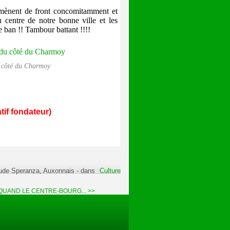
nent de front concomitamment et
u centre de notre bonne ville et les
 ban !! Tambour battant !!!!
u côté du Charmoy
tif fondateur)
aude Speranza, Auxonnais
-
dans
Culture
QUAND LE CENTRE-BOURG... >>