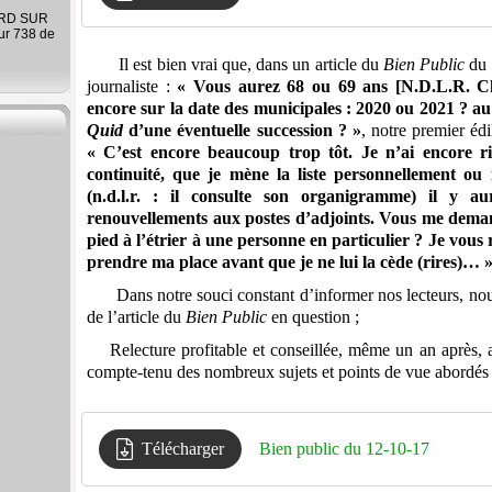
ARD SUR
ur 738 de
Il est bien vrai que, dans un article du
Bien Public
du 
journaliste :
« Vous aurez 68 ou 69 ans [N.D.L.R. Cha
encore sur la date des municipales : 2020 ou 2021 ?
au
Quid
d’une éventuelle succession ? »
, notre premier édi
« C’est encore beaucoup trop tôt. Je n’ai encore ri
continuité, que je mène la liste personnellement ou
(n.d.l.r. : il consulte son organigramme) il y a
renouvellements aux postes d’adjoints. Vous me demande
pied à l’étrier à une personne en particulier ? Je vous
prendre ma place avant que je ne lui la cède (rires)… 
Dans notre souci constant d’informer nos lecteurs, no
de l’article du
Bien Public
en question ;
Relecture profitable et conseillée, même un an après, a
compte-tenu des nombreux sujets et points de vue abordés da
Télécharger
Bien public du 12-10-17