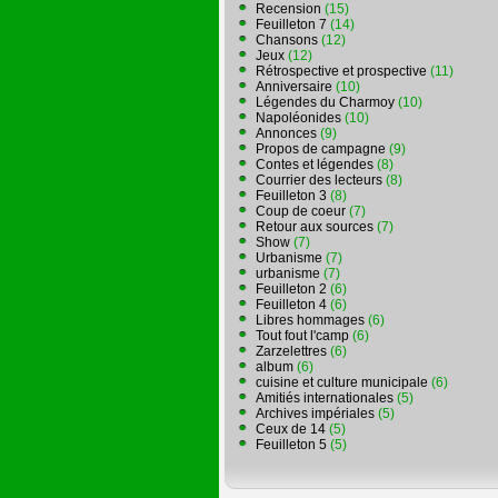
Recension
(15)
Feuilleton 7
(14)
Chansons
(12)
Jeux
(12)
Rétrospective et prospective
(11)
Anniversaire
(10)
Légendes du Charmoy
(10)
Napoléonides
(10)
Annonces
(9)
Propos de campagne
(9)
Contes et légendes
(8)
Courrier des lecteurs
(8)
Feuilleton 3
(8)
Coup de coeur
(7)
Retour aux sources
(7)
Show
(7)
Urbanisme
(7)
urbanisme
(7)
Feuilleton 2
(6)
Feuilleton 4
(6)
Libres hommages
(6)
Tout fout l'camp
(6)
Zarzelettres
(6)
album
(6)
cuisine et culture municipale
(6)
Amitiés internationales
(5)
Archives impériales
(5)
Ceux de 14
(5)
Feuilleton 5
(5)