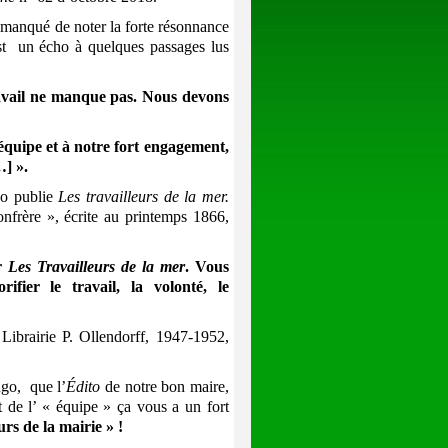
s manqué de noter la forte résonnance
st un écho à quelques passages lus
ravail ne manque pas. Nous devons
équipe et à notre fort engagement,
…] ».
go publie
Les travailleurs de la mer.
onfrère », écrite au printemps 1866,
ur
Les Travailleurs de la mer
. Vous
ifier le travail, la volonté, le
Librairie P. Ollendorff, 1947-1952,
go, que l’
Édito
de notre bon maire,
t de l’ « équipe » ça vous a un fort
urs de la mairie » !