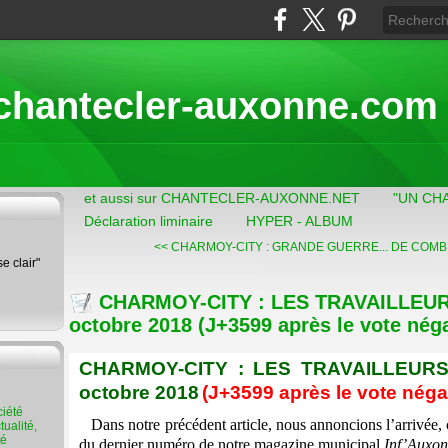
chantecler-auxonne.com
et aussi sur CHANTECLER-AUXONNE.NET
"UN CH
Déclaration liminaire
HYPER - ALBUM
<< CHARMOY-CITY : GRANDE GUERRE...
DE COMBR
se clair"
CHARMOY-CITY : LES TRAVAILLEURS
octobre 2018 (J+3599 après le vote néga
CHARMOY-CITY : LES TRAVAILLEURS 
octobre 2018
(J+3599 après le vote négat
Dans notre précédent article, nous annoncions l’arrivée, c
ualité,
té
du dernier numéro de notre magazine municipal
Inf’Auxo