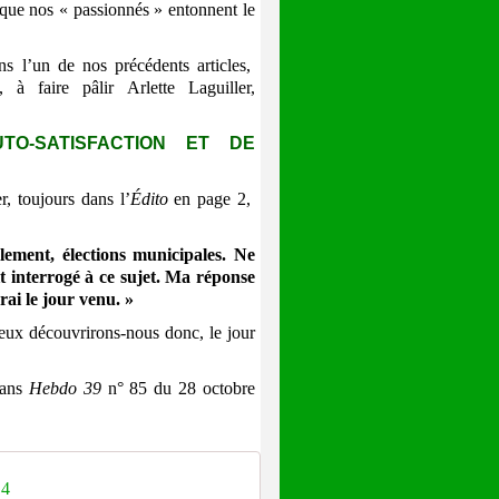
t que nos « passionnés » entonnent le
l’un de nos précédents articles,
 à faire pâlir Arlette Laguiller,
TO-SATISFACTION ET DE
r, toujours dans l’
Édito
en page 2,
ent, élections municipales. Ne
t interrogé à ce sujet. Ma réponse
rai le jour venu. »
eux découvrirons-nous donc, le jour
dans
Hebdo 39
n° 85 du 28 octobre
 4