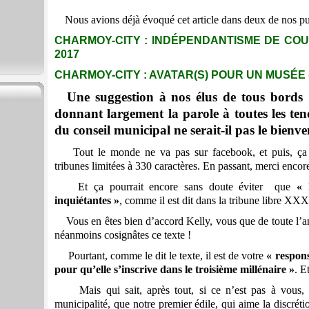
Nous avions déjà évoqué cet article dans deux de nos p
CHARMOY-CITY : INDÉPENDANTISME DE COUR 
2017
CHARMOY-CITY : AVATAR(S) POUR UN MUSÉE (2)
Une suggestion à nos élus de tous bords
donnant largement la parole à toutes les tend
du conseil municipal ne serait-il pas le bienv
Tout le monde ne va pas sur facebook, et puis, ça pal
tribunes limitées à 330 caractères. En passant, merci encore
Et ça pourrait encore sans doute éviter que
« 
inquiétantes »
, comme il est dit dans la tribune libre XX
Vous en êtes bien d’accord Kelly, vous que de toute l’ann
néanmoins cosignâtes ce texte !
Pourtant, comme le dit le texte, il est de votre
« respons
pour qu’elle s’inscrive dans le troisième millénaire »
. E
Mais qui sait, après tout, si ce n’est pas à vous, qu
municipalité, que notre premier édile, qui aime la discréti