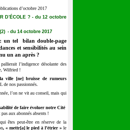
ublications d’octobre 2017
D’ÉCOLE ? - du 12 octobre
 - du 14 octobre 2017
 : un tel bilan double-page
ances et sensibilités au sein
enu un an après ?
lierait l’indigence désolante des
, Wilfried !
la ville [ne] bruisse de rumeurs
XL de nos passionnés.
ée, l’on ne vit au conseil, mais qui
abilité de faire évoluer notre Cité
t pas aux abonnés absents !
i êtes peut-être en réserve de la
on
, « mettr[a] le pied à l’étrier »
le