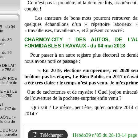
Ce n’est pas la première, ni la dernière fois, assurémen
couplet !
Les amateurs de bons mots pourront retrouver, dans 
quelques échantillons d’un « répertoire laborieux »,
 - du 04
« travailleuses, travailleurs », et à présent consacré :
de
CHARMOY-CITY : DES AUTOS, DE L’AU
- du 30
 de
FORMIDABLES TRAVAUX - du 04 mai 2018
- du 26
Pour passer à un autre registre plus électoral ce dernie
 de
nous avons noté ce passage :
 DE LAIT
our 758 de
« En 2019, élections européennes, en 2020 seulem
brûlons pas les étapes, Le Bien Public, en 2017 m’avai
LVATRICE
a été très claire : le temps n’est pas venu. Je m’exprime
elle ère de
E » ET LE
Que de cachotteries et de mystère
!
Quel joujou miracul
our 750
de l’ouverture de la pochette-surprise enfin venu ?
ET
Qui sait ? Le même, peut-être, qu’en octobre 2014 
our 747 de
2014 ?
AÔNE ! »
lle ère de
RE DE NOS
la nouvelle
Télécharger
Hebdo39 n°85 du 28-10-14 page