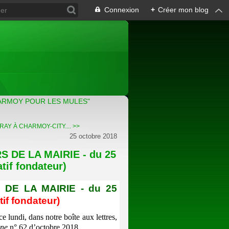
Connexion
+
Créer mon blog
ARMOY POUR LES MULES"
AY À CHARMOY-CITY.... >>
25 octobre 2018
 DE LA MAIRIE - du 25
tif fondateur)
DE LA MAIRIE - du 25
if fondateur)
e lundi, dans notre boîte aux lettres,
nne
n° 62 d’octobre 2018.