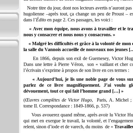
Notre titre du jour, dont nos lecteurs avertis n’auront pa
hugolienne –après tout, ça change un peu de Proust – e
dans l’
Édito
en page 2. Ces passages, les voici :
« Avec mon équipe, nous avons à travailler et le t
nous y consacrer et nous nous y consacrons. »
« Malgré les difficultés et grâce à la volonté de mon 
la salle du Vannois accueille de nouveaux nos jeunes [
En 1866, depuis son exil de Guernesey, Victor Hu
Dans une lettre
à Pierre Véron, son « vaillant et cher c
l’écrivain s’exprime à propos de son livre en ces termes :
« Aujourd’hui, je lis une noble page de vous s
parlez de ce livre magnifiquement. J’ai voulu glor
dévouement, tout ce qui fait l’homme grand […] »
(
Œuvres complètes de Victor Hugo
, Paris, A. Michel ; 
tome II. Correspondance : 1849-1866, p. 537)
Vous avouerez quand même, après avoir lu Victor Hu
qui met en exergue le travail, la volonté, et l’engagemen
relent, sinon d’iode et de varech, du moins de «
Travaille