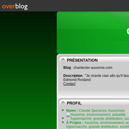
PRÉSENTATION
Blog
: chantecler-auxonne.com
Description
: "Je chante clair afin qu'il fas
Edmond Rostand
Contact
PROFIL
Name :
Claude Speranza, Auxonnais
À Propos :
Auxonne, environnement, act
hypermarché, grande distribution, socié