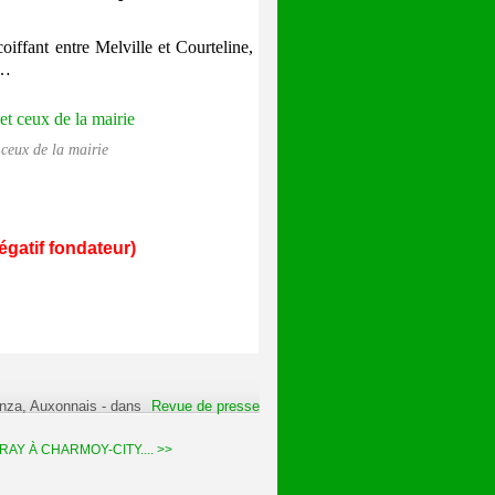
oiffant entre Melville et Courteline,
s…
 ceux de la mairie
égatif fondateur)
anza, Auxonnais
-
dans
Revue de presse
AY À CHARMOY-CITY.... >>