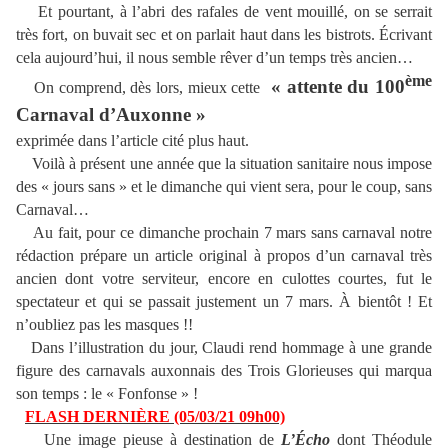
Et pourtant, à l’abri des rafales de vent mouillé, on se serrait
très fort, on buvait sec et on parlait haut dans les bistrots. Écrivant
cela aujourd’hui, il nous semble rêver d’un temps très ancien…
ème
« attente du 100
On comprend, dès lors, mieux cette
Carnaval d’Auxonne »
exprimée dans l’article cité plus haut.
Voilà à présent une année que la situation sanitaire nous impose
des « jours sans » et le dimanche qui vient sera, pour le coup, sans
Carnaval…
Au fait, pour ce dimanche prochain 7 mars sans carnaval notre
rédaction prépare un article original à propos d’un carnaval très
ancien dont votre serviteur, encore en culottes courtes, fut le
spectateur et qui se passait justement un 7 mars. À bientôt ! Et
n’oubliez pas les masques !!
Dans l’illustration du jour, Claudi rend hommage à une grande
figure des carnavals auxonnais des Trois Glorieuses qui marqua
son temps : le « Fonfonse » !
FLASH DERNIÈRE (05/03/21 09h00)
Une image pieuse à destination de
L’Écho
dont Théodule