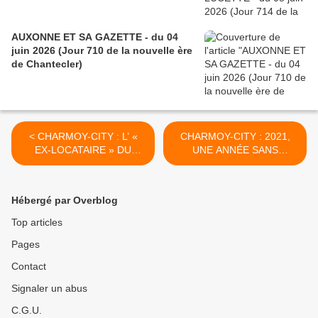
AUXONNE ET SA GAZETTE - du 04
juin 2026 (Jour 710 de la nouvelle ère
de Chantecler)
< CHARMOY-CITY : L’ «
CHARMOY-CITY : 2021,
EX-LOCATAIRE » DU
UNE ANNÉE SANS
CHÂTEAU LOUIS XI - DU
CARNAVAL (2) - DU 07
1er MARS 2021 (J+4457
MARS 2021 (J+4463 après
après le vote négatif
le vote négatif fondateur) >
Hébergé par Overblog
fondateur)
Top articles
Pages
Contact
Signaler un abus
C.G.U.