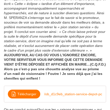
écrit «
Cette « éclipse » tardive d’un élément d’importance,
accompagnant immanquablement supermarchés et
hypermarchés, est de nature à susciter diverses questions.
Ainsi
M. SPERANZA s’interroge sur le fait de savoir si le promoteur,
soucieux de voir sa demande aboutir dans les meilleurs délais, a
préféré momentanément retirer le
« pion station service »
du
projet. Il conclut son courrier ainsi :
« Ce choix laisse prévoir pour
la suite le dépôt d’une nouvelle demande spécifique pour la
station-service, dont on imagine mal qu’elle ne soit pas à terme
réalisée, et n’exclut aucunement de placer cette opération dans
le cadre d’un projet plus vaste d’extension ultérieure »
. »
AUJOURD’HUI, AU CAS OÙ VOUS L’IGNORIEZ ENCORE,
VOTRE SERVITEUR VOUS INFORME QUE CETTE DEMANDE
VIENT D’ÊTRE DÉPOSÉE ET AFFICHÉE EN MAIRIE…(C.Q.F.D.)
Alors ça c’est-y pas une chouette analyse vue au prisme
d’un nœil de visionnaire ! Foutre ! Je sens déjà que j’ai les
chevilles qui enflent !
Télécharger
/ob_d1c9eb_station-service-depot-pc
On en conclut aujourd’hui que les « raisons économiques » qui