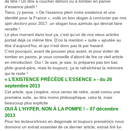
de titre ! Un titre à coucher dehors ou à tomber en panne
d’essence plutôt !
Tiens, j’y pense, « De l’essence plein notre existence et une
identité pour la France », voilà un bon slogan à concocter par nos
spin doctors
pour 2017, un slogan tous azimuts qui devrait faire
recette !
Le plus marrant dans tout ça, c’est qu’un de nos vieux articles
portait déjà ce même titre. D’où la mention « suite » ajoutée au
titre d’aujourd’hui, et qui n’est donc pas là par hasard.
C’est pourquoi, avant de pousser plus avant, et pour éviter de
tomber en panne, je vous conseille d’abord de lire ce vieil article
en introduction. Oui ! Je sais, je sais, tu prépares pas ton bac
philo grand-père, mais lis toujours, ça te rafraîchiras la mémoire
qui te reste !
« L’EXISTENCE PRÉCÈDE L’ESSENCE » - du 26
septembre 2013
Cet article, que j’espère, vous venez de relire, avait connu une
première suite, au titre moins philosophique, celui-là, mais
beaucoup plus explicite
OUI À L’HYPER, NON À LA POMPE ! – 07 décembre
2013
Pour les lecteurs/trices en diagonale et toujours pressé(e)s nous
donnons un extrait essentiel de ce dernier article, extrait tiré lui-