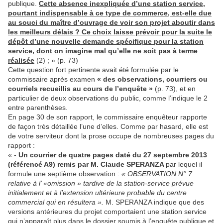
publique.
Cette absence inexpliquée d’une station service,
pourtant indispensable à ce type de commerce, est-elle due
au souci du maître d’ouvrage de voir son projet aboutir dans
les meilleurs délais ? Ce choix laisse prévoir pour la suite le
dépôt d’une nouvelle demande spécifique pour la station
service, dont on imagine mal qu’elle ne soit pas à terme
réalisée
(2) ; » (p. 73)
Cette question fort pertinente avait été formulée par le
commissaire après examen
« des observations, courriers ou
courriels recueillis au cours de l’enquête »
(p. 73), et en
particulier de deux observations du public, comme l’indique le 2
entre parenthèses.
En page 30 de son rapport, le commissaire enquêteur rapporte
de façon très détaillée l’une d’elles. Comme par hasard, elle est
de votre serviteur dont la prose occupe de nombreuses pages du
rapport :
« -
Un courrier de quatre pages daté du 27 septembre 2013
(référencé A9) remis par M. Claude SPERANZA
par lequel il
formule une septième observation :
« OBSERVATION N° 7
relative à l’ «omission » tardive de la station-service prévue
initialement et à l’extension ultérieure probable du centre
commercial qui en résultera ».
M. SPERANZA indique que des
versions antérieures du projet comportaient une station service
qui n’apparaît plus dans le dossier soumis à l’enquête publique et