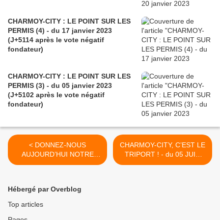
CHARMOY-CITY : LE POINT SUR LES
PERMIS (4) - du 17 janvier 2023
(J+5114 après le vote négatif
fondateur)
CHARMOY-CITY : LE POINT SUR LES
PERMIS (3) - du 05 janvier 2023
(J+5102 après le vote négatif
fondateur)
< DONNEZ-NOUS
CHARMOY-CITY, C’EST LE
AUJOURD’HUI NOTRE
TRIPORT ! - du 05 JUIN
NOTIN QUOTIDIEN ! - du
2016 (J+2727 après le vote
01 JUIN 2016 (J+2723
négatif fondateur) >
après le vote négatif
Hébergé par Overblog
fondateur)
Top articles
Pages