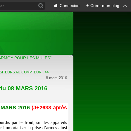
Connexion
+
Créer mon blog
ARMOY POUR LES MULES"
SITEURS AU COMPTEUR... >>
8 mars 2016
du 08 MARS 2016
)
8 MARS 2016
(J+2638 après
rdis par le froid, sur les appareils
 immortaliser la prise d’armes ainsi