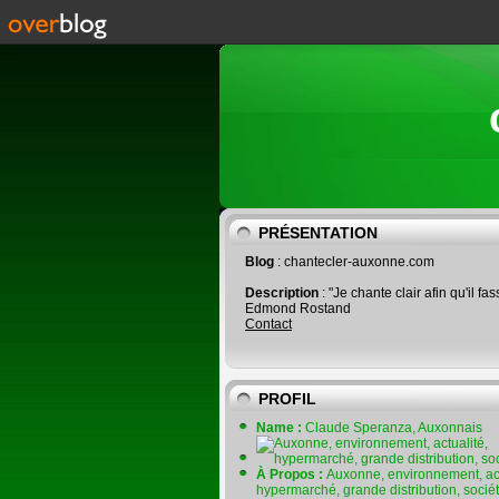
PRÉSENTATION
Blog
: chantecler-auxonne.com
Description
: "Je chante clair afin qu'il fas
Edmond Rostand
Contact
PROFIL
Name :
Claude Speranza, Auxonnais
À Propos :
Auxonne, environnement, act
hypermarché, grande distribution, socié