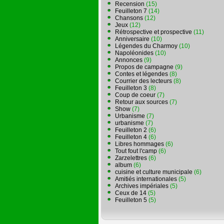
Recension
(15)
Feuilleton 7
(14)
Chansons
(12)
Jeux
(12)
Rétrospective et prospective
(11)
Anniversaire
(10)
Légendes du Charmoy
(10)
Napoléonides
(10)
Annonces
(9)
Propos de campagne
(9)
Contes et légendes
(8)
Courrier des lecteurs
(8)
Feuilleton 3
(8)
Coup de coeur
(7)
Retour aux sources
(7)
Show
(7)
Urbanisme
(7)
urbanisme
(7)
Feuilleton 2
(6)
Feuilleton 4
(6)
Libres hommages
(6)
Tout fout l'camp
(6)
Zarzelettres
(6)
album
(6)
cuisine et culture municipale
(6)
Amitiés internationales
(5)
Archives impériales
(5)
Ceux de 14
(5)
Feuilleton 5
(5)