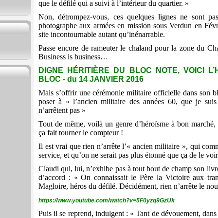
que le défilé qui a suivi à l’intérieur du quartier. »
Non, détrompez-vous, ces quelques lignes ne sont pas
photographe aux armées en mission sous Verdun en Févri
site incontournable autant qu’inénarrable.
Passe encore de rameuter le chaland pour la zone du Ch
Business is business…
DIGNE HÉRITIÈRE DU BLOC NOTE, VOICI L
BLOC - du 14 JANVIER 2016
Mais s’offrir une cérémonie militaire officielle dans son 
poser à « l’ancien militaire des années 60, que je suis 
n’arrêtent pas »
Tout de même, voilà un genre d’héroïsme à bon marché, 
ça fait tourner le compteur !
Il est vrai que rien n’arrête l’« ancien militaire », qui co
service, et qu’on ne serait pas plus étonné que ça de le voi
Claudi qui, lui, n’exhibe pas à tout bout de champ son livre
d’accord : « On connaissait le Père la Victoire aux tra
Magloire, héros du défilé. Décidément, rien n’arrête le nou
https://www.youtube.com/watch?v=5F0yzq9GzUk
Puis il se reprend, indulgent : « Tant de dévouement, dans l