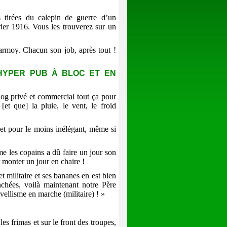
 tirées du calepin de guerre d’un
er 1916. Vous les trouverez sur un
armoy. Chacun son job, après tout !
’HYPER PUB À BLOC ET EN
blog privé et commercial tout ça pour
[et que] la pluie, le vent, le froid
et pour le moins inélégant, même si
mme les copains a dû faire un jour son
r monter un jour en chaire !
t militaire et ses bananes en est bien
nchées, voilà maintenant notre Père
vellisme en marche (militaire) ! »
es frimas et sur le front des troupes,