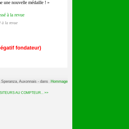
e une nouvelle médaille ! »
 à la revue
égatif fondateur)
e Speranza, Auxonnais
-
dans
Hommage
SITEURS AU COMPTEUR... >>