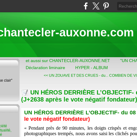
chantecler-auxonne.com
et aussi sur CHANTECLER-AUXONNE.NET
"UN CH
Déclaration liminaire
HYPER - ALBUM
<< UN ZOUAVE ET DES CRUES - du...
COMBIEN DE VI
se clair"
UN HÉROS DERRIÈRE L’OBJECTIF- 
(J+2638 après le vote négatif fondateur
UN HÉROS DERRIÈRE L’OBJECTIF- du 0
le vote négatif fondateur)
« Pendant près de 90 minutes, les doigts crispés et engou
ualité,
photographiques trempés, nous avons saisi les clichés pour
té