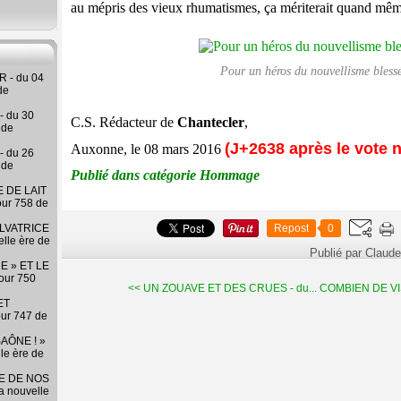
au mépris des vieux rhumatismes, ça mériterait quand mêm
Pour un héros du nouvellisme blessé
 - du 04
de
- du 30
C.S. Rédacteur de
Chantecler
,
 de
(J+2638 après le vote n
Auxonne, le 08 mars 2016
- du 26
 de
Publié dans catégorie Hommage
 DE LAIT
our 758 de
LVATRICE
Repost
0
elle ère de
Publié par Claud
E » ET LE
our 750
<< UN ZOUAVE ET DES CRUES - du...
COMBIEN DE VI
ET
our 747 de
AÔNE ! »
lle ère de
RE DE NOS
la nouvelle