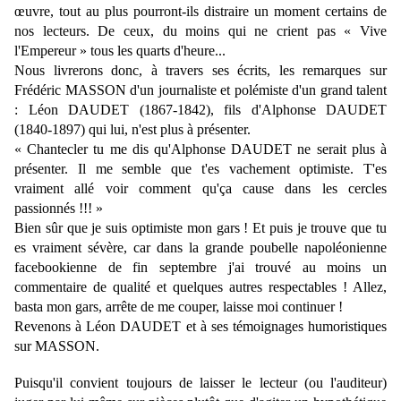
œuvre, tout au plus pourront-ils distraire un moment certains de
nos lecteurs. De ceux, du moins qui ne crient pas « Vive
l'Empereur » tous les quarts d'heure...
Nous livrerons donc, à travers ses écrits, les remarques sur
Frédéric MASSON d'un journaliste et polémiste d'un grand talent
: Léon DAUDET (1867-1842), fils d'Alphonse DAUDET
(1840-1897) qui lui, n'est plus à présenter.
« Chantecler tu me dis qu'Alphonse DAUDET ne serait plus à
présenter. Il me semble que t'es vachement optimiste. T'es
vraiment allé voir comment qu'ça cause dans les cercles
passionnés !!! »
Bien sûr que je suis optimiste mon gars ! Et puis je trouve que tu
es vraiment sévère, car dans la grande poubelle napoléonienne
facebookienne de fin septembre j'ai trouvé au moins un
commentaire de qualité et quelques autres respectables ! Allez,
basta mon gars, arrête de me couper, laisse moi continuer !
Revenons à Léon DAUDET et à ses témoignages humoristiques
sur MASSON.
Puisqu'il convient toujours de laisser le lecteur (ou l'auditeur)