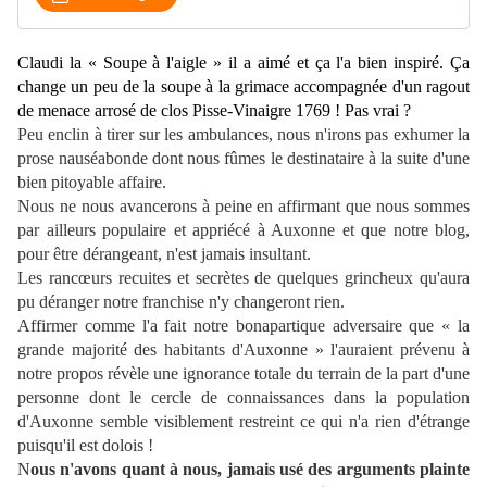
Claudi la « Soupe à l'aigle » il a aimé et ça l'a bien inspiré.
Ç
a
change un peu de la soupe à la grimace accompagnée d'un ragout
de menace arrosé de clos Pisse-Vinaigre 1769 ! Pas vrai ?
Peu enclin à tirer sur les ambulances, nous n'irons pas exhumer la
prose nauséabonde dont nous fûmes le destinataire à la suite d'une
bien pitoyable affaire.
Nous ne nous avancerons à peine en affirmant que nous sommes
par ailleurs populaire et appriécé à Auxonne et que notre blog,
pour être dérangeant, n'est jamais insultant.
Les rancœurs recuites et secrètes de quelques grincheux qu'aura
pu déranger notre franchise n'y changeront rien.
Affirmer comme l'a fait notre bonapartique adversaire que « la
grande majorité des habitants d'Auxonne » l'auraient prévenu à
notre propos révèle une ignorance totale du terrain de la part d'une
personne dont le cercle de connaissances dans la population
d'Auxonne semble visiblement restreint ce qui n'a rien d'étrange
puisqu'il est dolois !
N
ous n'avons quant à nous, jamais usé des arguments plainte