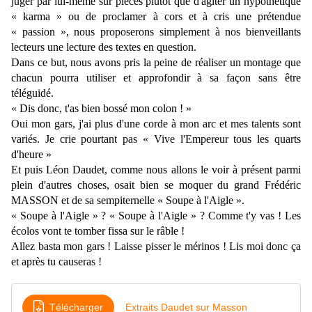
juger par lui-même sur pièces plutôt que d'agiter un hypothétique
« karma » ou de proclamer à cors et à cris une prétendue
« passion », nous proposerons simplement à nos bienveillants
lecteurs une lecture des textes en question.
Dans ce but, nous avons pris la peine de réaliser un montage que
chacun pourra utiliser et approfondir à sa façon sans être
téléguidé.
« Dis donc, t'as bien bossé mon colon ! »
Oui mon gars, j'ai plus d'une corde à mon arc et mes talents sont
variés. Je crie pourtant pas « Vive l'Empereur tous les quarts
d'heure »
Et puis Léon Daudet, comme nous allons le voir à présent parmi
plein d'autres choses, osait bien se moquer du grand Frédéric
MASSON et de sa sempiternelle « Soupe à l'Aigle ».
« Soupe à l'Aigle » ? « Soupe à l'Aigle » ? Comme t'y vas ! Les
écolos vont te tomber fissa sur le râble !
Allez basta mon gars ! Laisse pisser le mérinos ! Lis moi donc ça
et après tu causeras !
Télécharger
Extraits Daudet sur Masson