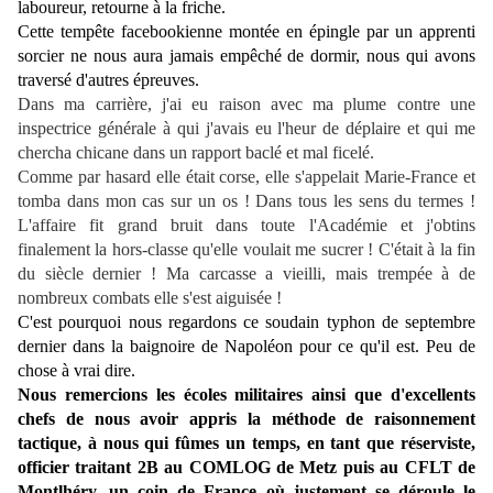
laboureur, retourne à la friche.
Cette tempête facebookienne montée en épingle par un apprenti
sorcier ne nous aura jamais empêché de dormir, nous qui avons
traversé d'autres épreuves.
Dans ma carrière, j'ai eu raison avec ma plume contre une
inspectrice générale à qui j'avais eu l'heur de déplaire et qui me
chercha chicane dans un rapport baclé et mal ficelé.
Comme par hasard elle était corse, elle s'appelait Marie-France et
tomba dans mon cas sur un os ! Dans tous les sens du termes !
L'affaire fit grand bruit dans toute l'Académie et j'obtins
finalement la hors-classe qu'elle voulait me sucrer ! C'était à la fin
du siècle dernier ! Ma carcasse a vieilli, mais trempée à de
nombreux combats elle s'est aiguisée !
C'est pourquoi nous regardons ce soudain typhon de septembre
dernier dans la baignoire de Napoléon pour ce qu'il est. Peu de
chose à vrai dire.
Nous remercions les écoles militaires ainsi que d'excellents
chefs de nous avoir appris la méthode de raisonnement
tactique, à nous qui fûmes un temps, en tant que réserviste,
officier traitant 2B au COMLOG de Metz puis au CFLT de
Montlhéry, un coin de France où justement se déroule le