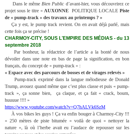
Dans le même
Bien Public
d’avant-hier, vous découvrirez ce
projet sous le titre «
AUXONNE
POLITIQUE LOCALE
Piste
de « pump-track » des travaux au printemps ? »
Ça y est, le pump track revient. On en avait déjà parlé, mais
cette fois ça se précise !
CHARMOY-CITY, SOUS L’EMPIRE DES MÉDIAS - du 13
septembre 2018
Par bonheur, la rédactrice de l’article a la bonté de nous
dévoiler dans une note en bas de page la signification, en bon
français, du concept de « pump-track » :
« Espace avec des parcours de bosses et de virages relevés »
Pump-track exprimé dans la langue mélodieuse de Donald
Trump, avouez quand même que c’est plus classe et puis « pump-
track », ça sonne bien, ça claque, et ça fait « crack, boum,
huuuue !!!! »
https://www.youtube.com/watch?v=Q7hALVk6SzM
À vos bikes les guys ! Ça va enfin bouger à Charmoy-City !!!
« 250 mètres de piste bitumée » voilà de quoi « nettoyer la
nature », là où l’herbe avait eu l’audace de repousser sur les