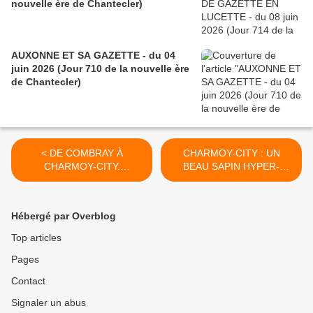
nouvelle ère de Chantecler)
AUXONNE ET SA GAZETTE - du 04
juin 2026 (Jour 710 de la nouvelle ère
de Chantecler)
< DE COMBRAY À
CHARMOY-CITY : UN
CHARMOY-CITY.
BEAU SAPIN HYPER-
EXERCICES D’HISTOIRE
GÉANT POUR LE PETIT
ET DE GÉOGRAPHIE
COMMERCE DE CENTRE-
LITTÉRAIRE (6)- du 26
BOURG - du 30 novembre
Hébergé par Overblog
novembre 2018 (J+3631
2018 (J+ 3635 après le vote
après le vote négatif
négatif fondateur) >
Top articles
fondateur)
Pages
Contact
Signaler un abus