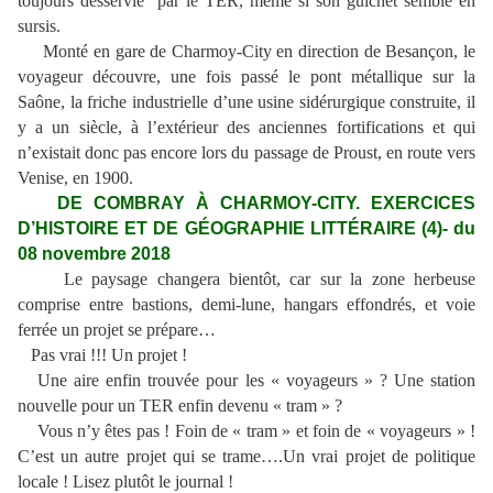
toujours desservie par le TER, même si son guichet semble en
sursis.
Monté en gare de Charmoy-City en direction de Besançon, le
voyageur découvre, une fois passé le pont métallique sur la
Saône, la friche industrielle d’une usine sidérurgique construite, il
y a un siècle, à l’extérieur des anciennes fortifications et qui
n’existait donc pas encore lors du passage de Proust, en route vers
Venise, en 1900.
DE COMBRAY À CHARMOY-CITY. EXERCICES
D’HISTOIRE ET DE GÉOGRAPHIE LITTÉRAIRE (4)- du
08 novembre 2018
Le paysage changera bientôt, car sur la zone herbeuse
comprise entre bastions, demi-lune, hangars effondrés, et voie
ferrée un projet se prépare…
Pas vrai !!! Un projet !
Une aire enfin trouvée pour les « voyageurs » ? Une station
nouvelle pour un TER enfin devenu « tram » ?
Vous n’y êtes pas ! Foin de « tram » et foin de « voyageurs » !
C’est un autre projet qui se trame….Un vrai projet de politique
locale ! Lisez plutôt le journal !