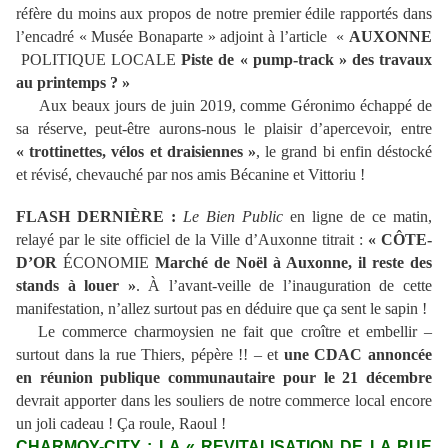
réfère du moins aux propos de notre premier édile rapportés dans
l’encadré « Musée Bonaparte » adjoint à l’article «
AUXONNE
POLITIQUE LOCALE
Piste de « pump-track » des travaux
au printemps ? »
Aux beaux jours de juin 2019, comme Géronimo échappé de
sa réserve, peut-être aurons-nous le plaisir d’apercevoir, entre
« trottinettes, vélos et draisiennes »
, le grand bi enfin déstocké
et révisé, chevauché par nos amis Bécanine et Vittoriu !
FLASH DERNIÈRE :
Le Bien Public
en ligne de ce matin,
relayé par le site officiel de la Ville d’Auxonne titrait :
« CÔTE-
D’OR
ÉCONOMIE
Marché de Noël à Auxonne, il reste des
stands à louer »
. À l’avant-veille de l’inauguration de cette
manifestation, n’allez surtout pas en déduire que ça sent le sapin !
Le commerce charmoysien ne fait que croître et embellir –
surtout dans la rue Thiers, pépère !! – et
une CDAC annoncée
en réunion publique communautaire pour le 21 décembre
devrait apporter dans les souliers de notre commerce local encore
un joli cadeau ! Ça roule, Raoul !
CHARMOY-CITY : LA « REVITALISATION DE LA RUE