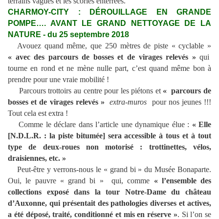
terrains vagues et les scories enterrées.
CHARMOY-CITY : DÉROUILLAGE EN GRANDE
POMPE…. AVANT LE GRAND NETTOYAGE DE LA
NATURE - du 25 septembre 2018
Avouez quand même, que 250 mètres de piste « cyclable »
« avec des parcours de bosses et de virages relevés »
qui
tourne en rond et ne mène nulle part, c’est quand même bon à
prendre pour une vraie mobilité !
Parcours trottoirs au centre pour les piétons et
« parcours de
bosses et de virages relevés »
extra-muros
pour nos jeunes
!!!
Tout cela est extra !
Comme le déclare dans l’article une dynamique élue :
« Elle
[N.D.L.R. : la piste bitumée] sera accessible à tous et à tout
type de deux-roues non motorisé : trottinettes, vélos,
draisiennes, etc. »
Peut-être y verrons-nous le « grand bi » du Musée Bonaparte.
Oui, le pauvre « grand bi » qui, comme
« l’ensemble des
collections exposé dans la tour Notre-Dame du château
d’Auxonne, qui présentait des pathologies diverses et actives,
a été déposé, traité, conditionné et mis en réserve »
. Si l’on se