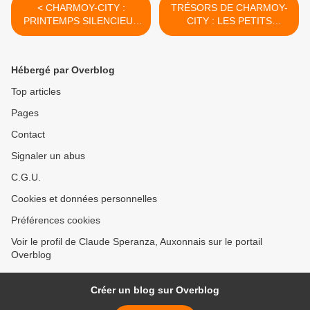
< CHARMOY-CITY :
TRÉSORS DE CHARMOY-
PRINTEMPS SILENCIEUX
CITY : LES PETITS
POUR LE TRÉSOR ET
CHASSEURS SERONT-ILS
POUR LES ŒUFS ? - du 03
CHOCOLAT ? - du 06 avril
avril 2018 (J+3394 après le
2018 (J+3397 après le vote
Hébergé par Overblog
vote négatif fondateur)
négatif fondateur) >
Top articles
Pages
Contact
Signaler un abus
C.G.U.
Cookies et données personnelles
Préférences cookies
Voir le profil de Claude Speranza, Auxonnais sur le portail
Overblog
Créer un blog sur Overblog