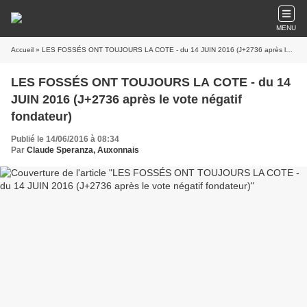
MENU
Accueil
» LES FOSSÉS ONT TOUJOURS LA COTE - du 14 JUIN 2016 (J+2736 après le vote négatif fondateur)
LES FOSSÉS ONT TOUJOURS LA COTE - du 14
JUIN 2016 (J+2736 après le vote négatif
fondateur)
Publié le 14/06/2016 à 08:34
Par
Claude Speranza, Auxonnais