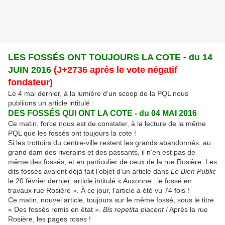
LES FOSSÉS ONT TOUJOURS LA COTE - du 14
JUIN 2016
(
J+2736 après le vote négatif
fondateur)
Le 4 mai dernier, à la lumière d’un scoop de la PQL nous
publiions un article intitulé :
DES FOSSÉS QUI ONT LA COTE - du 04 MAI 2016
Ce matin, force nous est de constater, à la lecture de la même
PQL que les fossés ont toujours la cote !
Si les trottoirs du centre-ville restent les grands abandonnés, au
grand dam des riverains et des passants, il n’en est pas de
même des fossés, et en particulier de ceux de la rue Rosière. Les
dits fossés avaient déjà fait l’objet d’un article dans
Le Bien Public
le 20 février dernier, article intitulé « Auxonne : le fossé en
travaux rue Rosière ». À ce jour, l’article a été vu 74 fois !
Ce matin, nouvel article, toujours sur le même fossé, sous le titre
« Des fossés remis en état ».
Bis repetita placent !
Après la rue
Rosière, les pages roses !