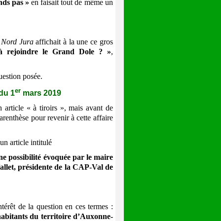
nds pas »
en faisait tout de même un
t Nord Jura
affichait à la une ce gros
ejoindre le Grand Dole ? »
,
uestion posée.
er
du 1
mars 2019
article « à tiroirs », mais avant de
enthèse pour revenir à cette affaire
n article intitulé
 possibilité évoquée par le maire
llet, présidente de la CAP-Val de
térêt de la question en ces termes :
habitants du territoire d’Auxonne-