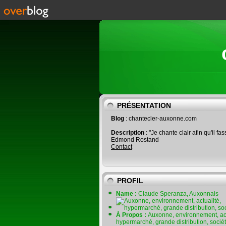
PRÉSENTATION
Blog
: chantecler-auxonne.com
Description
: "Je chante clair afin qu'il fas
Edmond Rostand
Contact
PROFIL
Name :
Claude Speranza, Auxonnais
À Propos :
Auxonne, environnement, act
hypermarché, grande distribution, socié