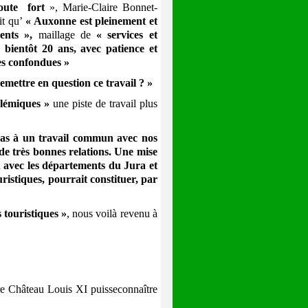
oute fort
», Marie-Claire Bonnet-
it qu’
« Auxonne est pleinement et
ments »,
maillage de
« services et
 bientôt 20 ans, avec patience et
ues confondues »
remettre en question ce travail ? »
polémiques »
une piste de travail plus
pas à un travail commun avec nos
de très bonnes relations. Une mise
ien avec les départements du Jura et
ristiques, pourrait constituer, par
s touristiques »
, nous voilà revenu à
e Château Louis XI puisseconnaître