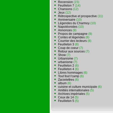
Recension
(15)
Feuilleton 7
(14)
Chansons
(12)
Jeux
(12)
Rétrospective et prospective
(11)
Anniversaire
(10)
Légendes du Charmoy
(10)
Napoléonides
(10)
Annonces
(9)
Propos de campagne
(9)
Contes et légendes
(8)
Courrier des lecteurs
(8)
Feuilleton 3
(8)
Coup de coeur
(7)
Retour aux sources
(7)
Show
(7)
Urbanisme
(7)
urbanisme
(7)
Feuilleton 2
(6)
Feuilleton 4
(6)
Libres hommages
(6)
Tout fout l'camp
(6)
Zarzelettres
(6)
album
(6)
cuisine et culture municipale
(6)
Amitiés internationales
(5)
Archives impériales
(5)
Ceux de 14
(5)
Feuilleton 5
(5)