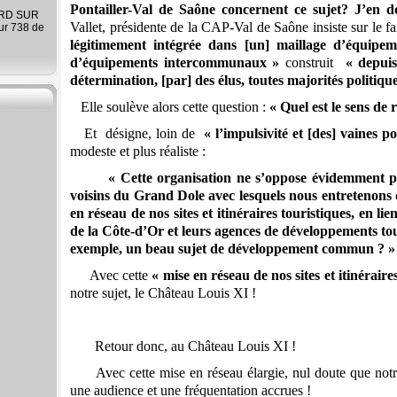
Pontailler-Val de Saône concernent ce sujet? J’en d
ARD SUR
Vallet, présidente de la CAP-Val de Saône insiste sur le fa
ur 738 de
légitimement intégrée dans [un] maillage d’équipe
d’équipements intercommunaux »
construit
« depuis
détermination, [par] des élus, toutes majorités politiq
Elle soulève alors cette question :
« Quel est le sens de 
Et désigne, loin de
« l’impulsivité et [des] vaines 
modeste et plus réaliste :
« Cette organisation ne s’oppose évidemment 
voisins du Grand Dole avec lesquels nous entretenons 
en réseau de nos sites et itinéraires touristiques, en l
de la Côte-d’Or et leurs agences de développements tou
exemple, un beau sujet de développement commun ? »
Avec cette
« mise en réseau de nos sites et itinéraire
notre sujet, le Château Louis XI !
Retour donc, au Château Louis XI !
Avec cette mise en réseau élargie, nul doute que notr
une audience et une fréquentation accrues !