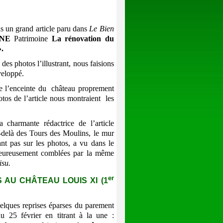
s un grand article paru dans
Le
Bien
NE
Patrimoine
La rénovation du
».
des photos l’illustrant, nous faisions
veloppé.
e l’enceinte du château proprement
otos de l’article nous montraient les
harmante rédactrice de l’article
-delà des Tours des Moulins, le mur
nt pas sur les photos, a vu dans le
heureusement comblées par la même
isu.
er
 AU CHÂTEAU LOUIS XI (1
uelques reprises éparses du parement
du 25 février en titrant à la une :