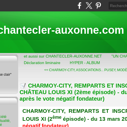
chantecler-auxonne.com
et aussi sur CHANTECLER-AUXONNE.NET
"UN CH
Déclaration liminaire
HYPER - ALBUM
<< CHARMOY-CITY, ASSOCIATIONS...
PUSEY, MODÈ
se clair"
CHARMOY-CITY, REMPARTS ET INS
CHÂTEAU LOUIS XI (2ème épisode) - du
après le vote négatif fondateur)
CHARMOY-CITY, REMPARTS ET INSC
ème
LOUIS XI (2
épisode) - du 13 mars 
ualité,
té
négatif fondateur)