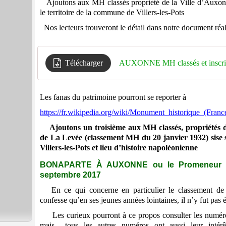
Ajoutons aux MH classés propriété de la Ville d’Auxonn
le territoire de la commune de Villers-les-Pots
Nos lecteurs trouveront le détail dans notre document réal
Télécharger
AUXONNE MH classés et inscri
Les fanas du patrimoine pourront se reporter à
https://fr.wikipedia.org/wiki/Monument_historique_(Franc
Ajoutons un troisième aux MH classés, propriétés d
de La Levée (classement MH du 20 janvier 1932) sise s
Villers-les-Pots et lieu d’histoire napoléonienne
BONAPARTE À AUXONNE ou le Promeneur Sol
septembre 2017
En ce qui concerne en particulier le classement de l
confesse qu’en ses jeunes années lointaines, il n’y fut pas é
Les curieux pourront à ce propos consulter les numér
mais tous les autres numéros ont aussi leur intérêt