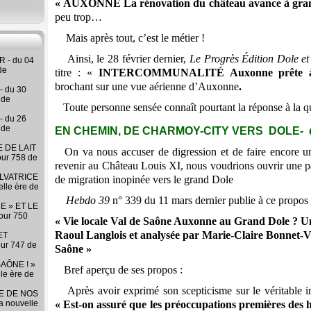
« AUXONNE La rénovation du château avance à gra
peu trop…
Mais après tout, c’est le métier !
Ainsi, le 28 février dernier,
Le Progrès Édition Dole e
 - du 04
de
titre : «
INTERCOMMUNALITÉ Auxonne prête à r
brochant sur une vue aérienne d’Auxonne
.
- du 30
 de
Toute personne sensée connaît pourtant la réponse à la q
- du 26
 de
EN CHEMIN, DE CHARMOY-CITY VERS DOLE- 
 DE LAIT
On va nous accuser de digression et de faire encore un 
our 758 de
revenir au Château Louis XI, nous voudrions ouvrir une par
LVATRICE
de migration inopinée vers le grand Dole
elle ère de
Hebdo 39
n° 339 du 11 mars dernier publie à ce propos u
E » ET LE
our 750
« Vie locale Val de Saône Auxonne au Grand Dole ? Une
Raoul Langlois et analysée par Marie-Claire Bonnet-Va
ET
our 747 de
Saône »
AÔNE ! »
Bref aperçu de ses propos :
lle ère de
Après avoir exprimé son scepticisme sur le véritable in
RE DE NOS
la nouvelle
« Est-on assuré que les préoccupations premières des 