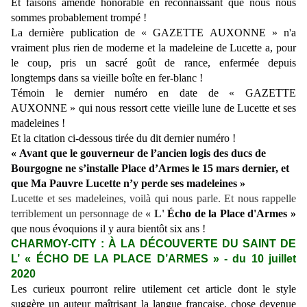
Et faisons amende honorable en reconnaissant que nous nous
sommes probablement trompé !
La dernière publication de « GAZETTE AUXONNE » n'a
vraiment plus rien de moderne et la madeleine de Lucette a, pour
le coup, pris un sacré goût de rance, enfermée depuis
longtemps dans sa vieille boîte en fer-blanc !
Témoin le dernier numéro en date de « GAZETTE
AUXONNE » qui nous ressort cette vieille lune de Lucette et ses
madeleines !
Et la citation ci-dessous tirée du dit dernier numéro !
«
Avant que le gouverneur de l’ancien logis des ducs de
Bourgogne ne s’installe Place d’Armes le 15 mars dernier, et
que Ma Pauvre Lucette n’y perde ses madeleines »
Lucette et ses madeleines, voilà qui nous parle. Et nous rappelle
terriblement un personnage de
« L'
Écho de la Place d'Armes »
que nous évoquions il y aura bientôt six ans !
CHARMOY-CITY : À LA DÉCOUVERTE DU SAINT DE
L’ « ÉCHO DE LA PLACE D’ARMES » - du 10 juillet
2020
Les curieux pourront relire utilement cet article dont le style
suggère un auteur maîtrisant la langue française, chose devenue