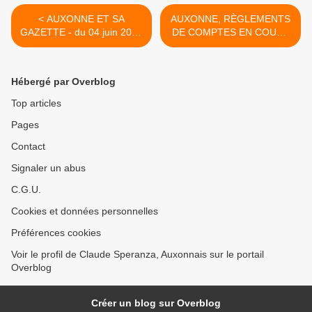
< AUXONNE ET SA
AUXONNE, RÈGLEMENTS
GAZETTE - du 04 juin 2026
DE COMPTES EN COUR -
(Jour 710 de la nouvelle ère
du 12 juin 2026 (Jour 718
de Chantecler)
de la nouvelle ère de
Chantecler) >
Hébergé par Overblog
Top articles
Pages
Contact
Signaler un abus
C.G.U.
Cookies et données personnelles
Préférences cookies
Voir le profil de Claude Speranza, Auxonnais sur le portail
Overblog
Créer un blog sur Overblog