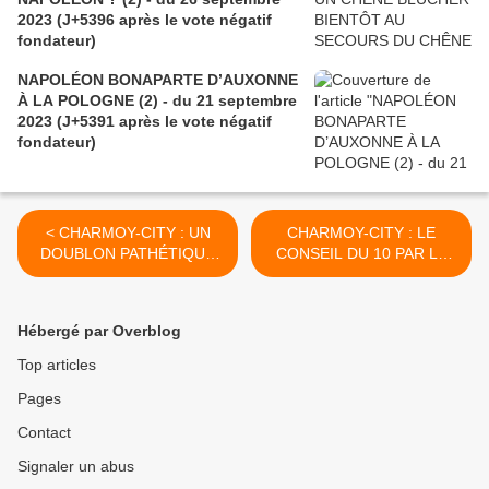
2023 (J+5396 après le vote négatif
fondateur)
NAPOLÉON BONAPARTE D’AUXONNE
À LA POLOGNE (2) - du 21 septembre
2023 (J+5391 après le vote négatif
fondateur)
< CHARMOY-CITY : UN
CHARMOY-CITY : LE
DOUBLON PATHÉTIQUE
CONSEIL DU 10 PAR LE
DANS LE PAYSAGE
PETIT BOUT DE LA
MÉDIATIQUE - du 9 juillet
LORGNETTE - du 12 juillet
2020 (J+4222 après le vote
2020 (J+4225 après le vote
Hébergé par Overblog
négatif fondateur)
négatif fondateur) >
Top articles
Pages
Contact
Signaler un abus