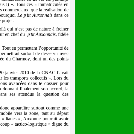
ais !) ». Tous ces « immatriculés en
s commerciaux, que la réalisation de
 pourquoi
Le p’tit Auxonnais
dans ce
 projet.
ilà qui n’est pas de nature à freiner
eur en chef du
p’tit Auxonnais
, fidèle
 Tout en permettant l’opportunité de
ermettrait surtout de desservir avec
etée du Charmoy, dont un des points
20 janvier 2010 de la CNAC l’avait
r les transports collectifs ». Lors du
ons avancées dans le dossier pour
n donnant finalement son accord, la
ns ses attendus la question des
 donc apparaître surtout comme une
mobile vers la zone, tant au départ
 « lianes », Auxonne pourrait avoir
coup « tactico-logistique » digne du