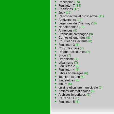
Recension
(15)
Feuilleton 7
(14)
Chansons
(12)
Jeux
(12)
Rétrospective et prospective
(11)
Anniversaire
(10)
Légendes du Charmoy
(10)
Napoléonides
(10)
Annonces
(9)
Propos de campagne
(9)
Contes et légendes
(8)
Courrier des lecteurs
(8)
Feuilleton 3
(8)
Coup de coeur
(7)
Retour aux sources
(7)
Show
(7)
Urbanisme
(7)
urbanisme
(7)
Feuilleton 2
(6)
Feuilleton 4
(6)
Libres hommages
(6)
Tout fout l'camp
(6)
Zarzelettres
(6)
album
(6)
cuisine et culture municipale
(6)
Amitiés internationales
(5)
Archives impériales
(5)
Ceux de 14
(5)
Feuilleton 5
(5)