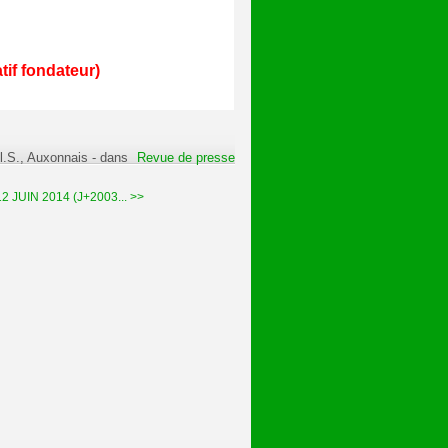
tif fondateur)
l.S., Auxonnais
-
dans
Revue de presse
2 JUIN 2014 (J+2003... >>