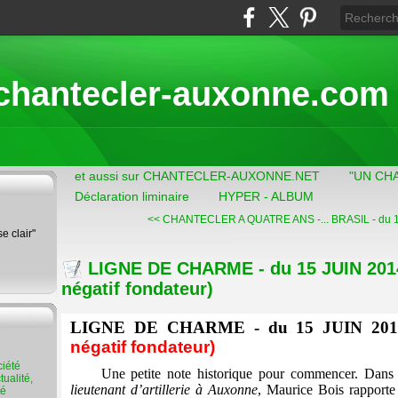
chantecler-auxonne.com
et aussi sur CHANTECLER-AUXONNE.NET
"UN CH
Déclaration liminaire
HYPER - ALBUM
<< CHANTECLER A QUATRE ANS -...
BRASIL - du 1
se clair"
LIGNE DE CHARME - du 15 JUIN 2014
négatif fondateur)
LIGNE DE CHARME - du 15 JUIN 201
négatif fondateur)
Une petite note historique pour commencer. Dans
ualité,
lieutenant d’artillerie à Auxonne
, Maurice Bois rapport
té