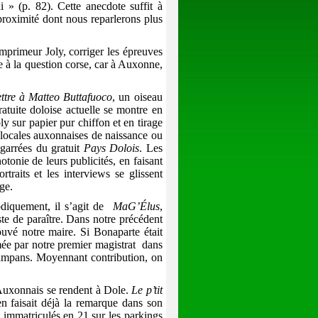
 » (p. 82). Cette anecdote suffit à
roximité dont nous reparlerons plus
imprimeur Joly, corriger les épreuves
ve à la question corse, car à Auxonne,
ttre à Matteo Buttafuoco
, un oiseau
ratuite doloise actuelle se montre en
ly sur papier pur chiffon et en tirage
s locales auxonnaises de naissance ou
igarrées du gratuit
Pays Dolois
. Les
tonie de leurs publicités, en faisant
traits et les interviews se glissent
ge.
odiquement, il s’agit de
MaG’Élus
,
ste de paraître. Dans notre précédent
ouvé notre maire. Si Bonaparte était
imée par notre premier magistrat
dans
ampans. Moyennant contribution, on
uxonnais se rendent à Dole.
Le p’tit
 faisait déjà la remarque dans son
immatriculés en 21 sur les parkings