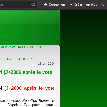
Connexion
+
Créer mon blog
ARMOY POUR LES MULES"
2 JUIN 2014 (J+2003... >>
15 juin 2014
 (J+2006 après le vote
4
(J+2006 après le vote
 son ouvrage,
Napoléon Bonaparte
e que Napoléon Bonaparte « partant