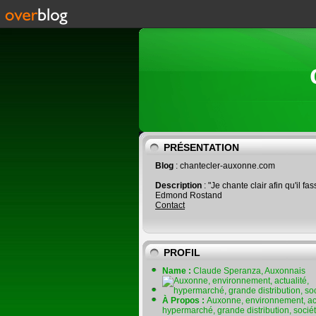
PRÉSENTATION
Blog
: chantecler-auxonne.com
Description
: "Je chante clair afin qu'il fas
Edmond Rostand
Contact
PROFIL
Name :
Claude Speranza, Auxonnais
À Propos :
Auxonne, environnement, act
hypermarché, grande distribution, socié