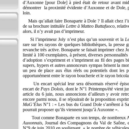
d’Auxonne [pour Dole] à pied était de retour avant midi
démontrer
la proximité évidente d’Auxonne et de Dole, p
loin.
Mais qu’allait faire Bonaparte à Dole ? Il allait chez l’
de sa brochure intitulée
Lettre à Matteo Buttafuoco
, relati
alors, il n’y avait pas d’imprimeur.
Si l’imprimeur Joly n’est plus qu’un souvenir et la
Le
rare sur les rayons de quelques bibliothèques, la presse g
revanche très active. Bonaparte se faisait imprimer chez Jo
limité à 100 exemplaires, à présent, diverses personnalité
d’adoption s’expriment et s’impriment au fil des pages b
supers, hypers et autres annonceurs sympas brisent la mono
un peu de place aux élus réels ou potentiels dont les por
opportunément entre le rayon boucherie et le rayon bricola
Un encart spécial leur sera désormais réservé épis
encart de
Pays Dolois
, dont le N°1 Printemps/été vient ju
article du 6 juin, nous annoncions d’ailleurs y avoir retr
encore parmi nous, il se réjouirait de la proposition expr
MaG’Élus
N°1 : « Les bus du Grand Dole s’arrêtent à S
pourrait proposer qu’ils viennent jusqu’à Auxonne ».
Tout comme Bonaparte en son temps, de nombreux A
Auxonnais
, Journal des Compagnons du Val de Saône, en
N°9 de juin 2010 en soulignant
« le nombre de véhicules 