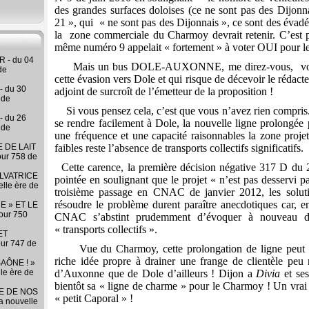
des grandes surfaces doloises (ce ne sont pas des Dijonn
21 », qui
« ne sont pas des Dijonnais », ce sont des évadé
la
zone commerciale du Charmoy devrait retenir. C’est
même numéro 9 appelait « fortement » à voter OUI pour le
 - du 04
Mais un bus DOLE-AUXONNE, me direz-vous,
vo
de
cette évasion vers Dole et qui risque de décevoir le rédact
- du 30
adjoint de surcroît de l’émetteur de la proposition !
 de
Si vous pensez cela, c’est que vous n’avez rien compris.
- du 26
se rendre facilement à Dole, la nouvelle ligne prolongée p
 de
une fréquence et une capacité raisonnables la zone proj
 DE LAIT
faibles reste l’absence de transports collectifs significatifs.
our 758 de
Cette carence, la première décision négative 317 D du 
LVATRICE
pointée en soulignant que le projet « n’est pas desservi pa
elle ère de
troisième passage en CNAC de janvier 2012, les soluti
résoudre le problème durent paraître anecdotiques car, e
E » ET LE
our 750
CNAC s’abstint prudemment d’évoquer à nouveau da
« transports collectifs ».
ET
our 747 de
Vue du Charmoy, cette prolongation de ligne peut
riche idée propre à drainer une frange de clientèle peu 
AÔNE ! »
lle ère de
d’Auxonne que de Dole d’ailleurs ! Dijon a
Divia
et ses
bientôt sa « ligne de charme » pour le Charmoy ! Un vrai 
RE DE NOS
« petit Caporal » !
la nouvelle