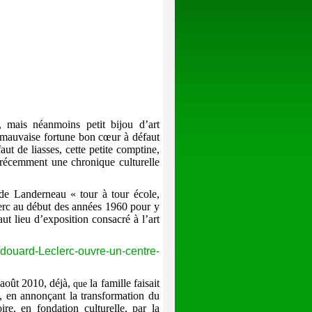
 mais néanmoins petit bijou d’art
e mauvaise fortune bon cœur à défaut
faut de liasses, cette petite comptine,
s récemment une chronique culturelle
e Landerneau « tour à tour école,
lerc au début des années 1960 pour y
ut lieu d’exposition consacré à l’art
-Edouard-Leclerc-ouvre-un-centre-
août 2010, déjà,
la famille faisait
que
, en annonçant la transformation du
re, en fondation culturelle, par la