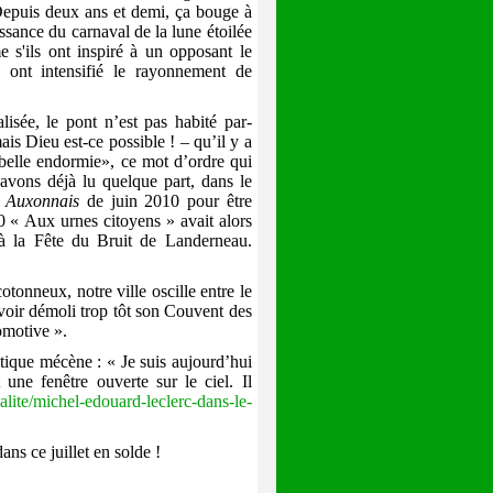
Depuis deux ans et demi, ça bouge à
ssance du carnaval de la lune étoilée
e s'ils ont inspiré à un opposant le
, ont intensifié le rayonnement de
lisée, le pont n’est pas habité par-
ais Dieu est-ce possible ! – qu’il y a
belle endormie», ce mot d’ordre qui
avons déjà lu quelque part, dans le
t Auxonnais
de juin 2010 pour être
10 « Aux urnes citoyens » avait alors
 à la Fête du Bruit de Landerneau.
onneux, notre ville oscille entre le
’avoir démoli trop tôt son Couvent des
omotive ».
ntique mécène
: « Je suis aujourd’hui
une fenêtre ouverte sur le ciel. Il
lite/michel-edouard-leclerc-dans-le-
ans ce juillet en solde !