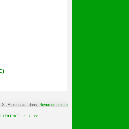
C)
l. S., Auxonnais
-
dans
Revue de presse
 SILENCE – du 7... >>