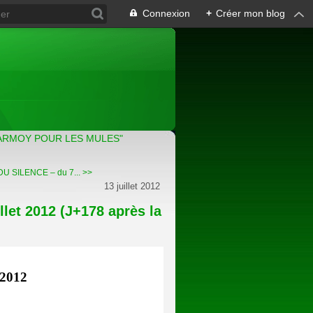
Connexion
+
Créer mon blog
ARMOY POUR LES MULES"
 SILENCE – du 7... >>
13 juillet 2012
et 2012 (J+178 après la
t 2012