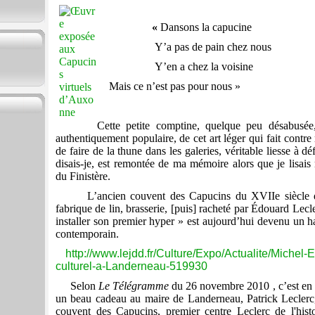
«
Dansons la capucine
Y’a pas de pain chez nous
Y’en a chez la voisine
Mais ce n’est pas pour nous »
Cette petite comptine, quelque peu désabusée,
authentiquement populaire, de cet art léger qui fait contr
de faire de la thune dans les galeries, véritable liesse à dé
disais-je, est remontée de ma mémoire alors que je lisai
du Finistère.
L’ancien couvent des Capucins du XVIIe siècle d
fabrique de lin, brasserie, [puis] racheté par Édouard Lec
installer son premier hyper » est aujourd’hui devenu un ha
contemporain.
http://www.lejdd.fr/Culture/Expo/Actualite/Michel
culturel-a-Landerneau-519930
Selon
Le Télégramme
du 26 novembre 2010 , c’est en 
un beau cadeau au maire de Landerneau, Patrick Leclerc
couvent des Capucins, premier centre Leclerc de l'histoi