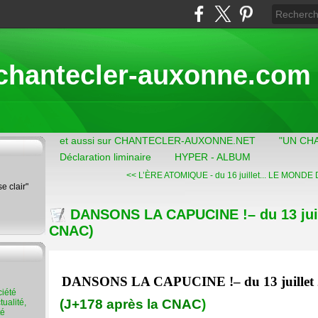
chantecler-auxonne.com
et aussi sur CHANTECLER-AUXONNE.NET
"UN CH
Déclaration liminaire
HYPER - ALBUM
<< L’ÈRE ATOMIQUE - du 16 juillet...
LE MONDE DU
se clair"
DANSONS LA CAPUCINE !– du 13 juill
CNAC)
DANSONS LA CAPUCINE !
– du 13 juille
(J+178 après la CNAC
)
ualité,
té