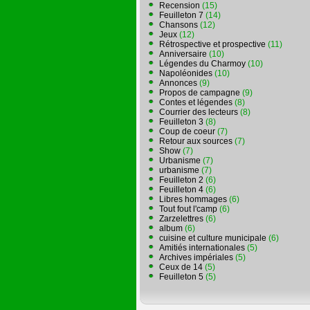
Recension
(15)
Feuilleton 7
(14)
Chansons
(12)
Jeux
(12)
Rétrospective et prospective
(11)
Anniversaire
(10)
Légendes du Charmoy
(10)
Napoléonides
(10)
Annonces
(9)
Propos de campagne
(9)
Contes et légendes
(8)
Courrier des lecteurs
(8)
Feuilleton 3
(8)
Coup de coeur
(7)
Retour aux sources
(7)
Show
(7)
Urbanisme
(7)
urbanisme
(7)
Feuilleton 2
(6)
Feuilleton 4
(6)
Libres hommages
(6)
Tout fout l'camp
(6)
Zarzelettres
(6)
album
(6)
cuisine et culture municipale
(6)
Amitiés internationales
(5)
Archives impériales
(5)
Ceux de 14
(5)
Feuilleton 5
(5)