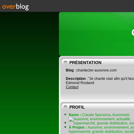
PRÉSENTATION
Blog
: chantecler-auxonne.com
Description
: "Je chante clair afin qu'il fas
Edmond Rostand
Contact
PROFIL
Name :
Claude Speranza, Auxonnais
À Propos :
Auxonne, environnement, act
hypermarché, grande distribution, socié