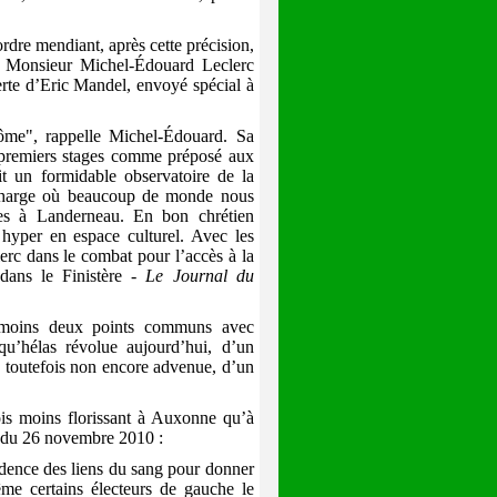
dre mendiant, après cette précision,
e Monsieur Michel-Édouard Leclerc
erte d’Eric Mandel
, envoyé spécial à
môme", rappelle Michel-Édouard. Sa
s premiers stages comme préposé aux
it un formidable observatoire de la
écharge où beaucoup de monde nous
vres à Landerneau. En bon chrétien
hyper en espace culturel. Avec les
erc dans le combat pour l’accès à la
dans le Finistère -
Le Journal du
 moins deux points communs avec
 qu’hélas révolue aujourd’hui, d’un
, toutefois non encore advenue, d’un
fois moins florissant à Auxonne qu’à
du 26 novembre 2010 :
idence des liens du sang pour donner
ême certains électeurs de gauche le