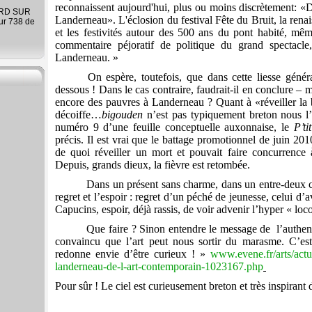
reconnaissent aujourd'hui, plus ou moins discrètement: «
ARD SUR
Landerneau». L'éclosion du festival Fête du Bruit, la renai
ur 738 de
et les festivités autour des 500 ans du pont habité, mêm
commentaire péjoratif de politique
du grand spectacle
Landerneau. »
On espère, toutefois, que dans cette liesse généra
dessous ! Dans le cas contraire, faudrait-il en conclure – m
encore des pauvres à Landerneau ? Quant à «réveiller la 
décoiffe…
bigouden
n’est pas typiquement breton nous l’
numéro 9 d’une feuille conceptuelle auxonnaise, le
P’ti
précis. Il est vrai que le battage promotionnel de juin 20
de quoi réveiller un mort et pouvait faire concurrence
Depuis, grands dieux, la fièvre est retombée.
Dans un présent sans charme, dans un entre-deux cot
regret et l’espoir : regret d’un péché de jeunesse, celui d
Capucins, espoir, déjà rassis, de voir advenir l’hyper « loc
Que faire ? Sinon entendre le message de
l’authe
convaincu que l’art peut nous sortir du marasme. C’est 
redonne envie d’être curieux ! »
www.evene.fr/arts/actua
landerneau-de-l-art-contemporain-1023167.php
Pour sûr ! Le ciel est curieusement breton et très inspirant d