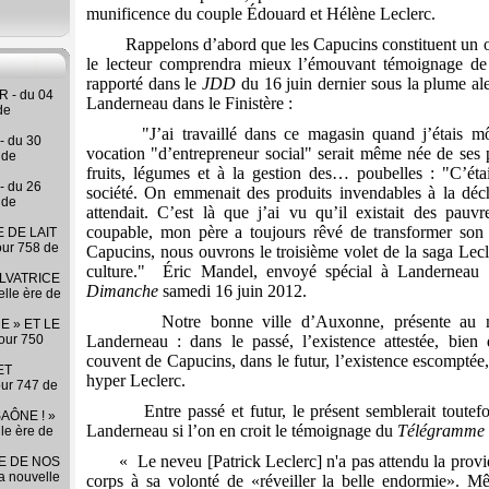
munificence du couple Édouard et Hélène Leclerc.
Rappelons d’abord que les Capucins constituent un or
le lecteur comprendra mieux l’émouvant témoignage d
rapporté dans le
JDD
du 16 juin dernier sous la plume al
 - du 04
Landerneau dans le Finistère :
de
"J’ai travaillé dans ce magasin quand j’étais 
- du 30
vocation "d’entrepreneur social" serait même née de se
 de
fruits, légumes et à la gestion des… poubelles : "C’éta
- du 26
société. On emmenait des produits invendables à la d
 de
attendait. C’est là que j’ai vu qu’il existait des pau
coupable, mon père a toujours rêvé de transformer son 
 DE LAIT
our 758 de
Capucins, nous ouvrons le troisième volet de la saga Lecl
culture."
Éric Mandel, envoyé spécial à Landerneau 
LVATRICE
Dimanche
samedi 16 juin 2012.
elle ère de
Notre bonne ville d’Auxonne, présente au
E » ET LE
our 750
Landerneau : dans le passé, l’existence attestée, bien
couvent de Capucins, dans le futur, l’existence escomptée
ET
hyper Leclerc.
our 747 de
Entre passé et futur, le présent semblerait toute
AÔNE ! »
Landerneau si l’on en croit le témoignage du
Télégramme
lle ère de
«
Le neveu [
Patrick Leclerc]
n'a pas attendu la prov
RE DE NOS
la nouvelle
corps à sa volonté de «réveiller la belle endormie». M