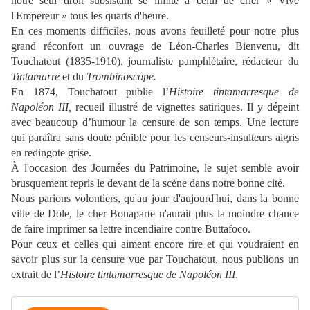
notre seul droit subsistant se limite à celui de crier « Vive
l'Empereur » tous les quarts d'heure.
En ces moments difficiles, nous avons feuilleté pour notre plus
grand réconfort un ouvrage de
Léon-Charles Bienvenu
, dit
Touchatout
(1835-1910), journaliste pamphlétaire, rédacteur du
Tintamarre
et du
Trombinoscope.
En 1874, Touchatout publie l’
Histoire tintamarresque de
Napoléon III,
recueil illustré de vignettes satiriques. Il y
dépeint
avec beaucoup d’humour la censure de son temps. Une lecture
qui paraîtra sans doute pénible pour les censeurs-insulteurs aigris
en redingote grise.
À
l'occasion des Journées du Patrimoine,
le sujet semble avoir
brusquement repris le devant de la scène dans notre bonne cité.
Nous parions volontiers, qu'au jour d'aujourd'hui, dans la bonne
ville de Dole, le cher Bonaparte n'aurait plus la moindre chance
de faire imprimer sa lettre incendiaire contre Buttafoco.
Pour ceux et celles qui aiment encore rire et qui voudraient en
savoir plus sur la censure vue par Touchatout, nous publions un
extrait de
l’
Histoire tintamarresque de Napoléon III
.