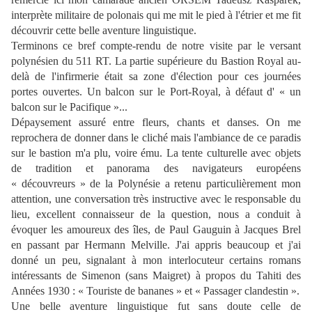
interprète militaire de polonais qui me mit le pied à l'étrier et me fit
découvrir cette belle aventure linguistique.
Terminons ce bref compte-rendu de notre visite par le versant
polynésien du 511 RT. La partie supérieure du Bastion Royal au-
delà de l'infirmerie était sa zone d'élection pour ces journées
portes ouvertes. Un balcon sur le Port-Royal, à défaut d' « un
balcon sur le Pacifique »...
Dépaysement assuré entre fleurs, chants et danses. On me
reprochera de donner dans le cliché mais l'ambiance de ce paradis
sur le bastion m'a plu, voire ému. La tente culturelle avec objets
de tradition et panorama des navigateurs européens
« découvreurs » de la Polynésie a retenu particulièrement mon
attention, une conversation très instructive avec le responsable du
lieu, excellent connaisseur de la question, nous a conduit à
évoquer les amoureux des îles, de Paul Gauguin à Jacques Brel
en passant par Hermann Melville. J'ai appris beaucoup et j'ai
donné un peu, signalant à mon interlocuteur certains romans
intéressants de Simenon (sans Maigret) à propos du Tahiti des
Années 1930 : « Touriste de bananes » et « Passager clandestin ».
Une belle aventure linguistique fut sans doute celle de