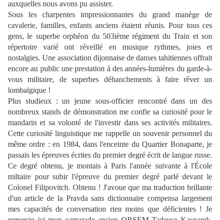
auxquelles nous avons pu assister.
Sous les charpentes impressionnantes du grand manège de
cavalerie, familles, enfants anciens étaient réunis. Pour tous ces
gens, le superbe orphéon du 503ième régiment du Train et son
répertoire varié ont réveillé en musique rythmes, joies et
nostalgies. Une association dijonnaise de danses tahitiennes offrait
encore au public une prestation à des années-lumières du garde-à-
vous militaire, de superbes déhanchements à faire rêver un
lombalgique !
Plus studieux : un jeune sous-officier rencontré dans un des
nombreux stands de démonstration me confie sa curiosité pour le
mandarin et sa volonté de l'investir dans ses activités militaires.
Cette curiosité linguistique me rappelle un souvenir personnel du
même ordre : en 1984, dans l'enceinte du Quartier Bonaparte, je
passais les épreuves écrites du premier degré écrit de langue russe.
Ce degré obtenu, je montais à Paris l'année suivante à l'
É
cole
miltaire pour subir l'épreuve du premier degré parlé devant le
Colonel Filipovitch. Obtenu ! J'avoue que ma traduction brillante
d'un article de la Pravda sans dictionnaire compensa largement
mes capacités de conversation rien moins que déficientes ! Je
remercie ici mon camarade ancien ORSEM Tadeusz Kasparek,