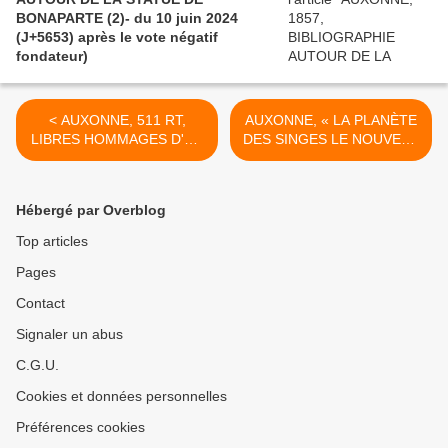
BONAPARTE (2)- du 10 juin 2024
(J+5653) après le vote négatif
fondateur)
< AUXONNE, 511 RT,
AUXONNE, « LA PLANÈTE
LIBRES HOMMAGES D'UN
DES SINGES LE NOUVEAU
ANCIEN (4)- du 24 mai
ROYAUME » À L'EMPIRE
2024 (J+5636) après le
(1) - du 03 juin 2024
vote négatif fondateur)
(J+5646) après le vote
Hébergé par Overblog
négatif fondateur) >
Top articles
Pages
Contact
Signaler un abus
C.G.U.
Cookies et données personnelles
Préférences cookies