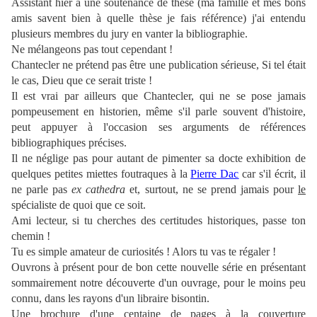
Assistant hier à une soutenance de thèse (ma famille et mes bons
amis savent bien à quelle thèse je fais référence) j'ai entendu
plusieurs membres du jury en vanter la bibliographie.
Ne mélangeons pas tout cependant !
Chantecler ne prétend pas être une publication sérieuse, Si tel était
le cas, Dieu que ce serait triste !
Il est vrai par ailleurs que Chantecler, qui ne se pose jamais
pompeusement en historien, même s'il parle souvent d'histoire,
peut appuyer à l'occasion ses arguments de références
bibliographiques précises.
Il ne néglige pas pour autant de pimenter sa docte exhibition de
quelques petites miettes foutraques à la
Pierre Dac
car s'il écrit, il
ne parle pas
ex cathedra
et, surtout, ne se prend jamais pour
le
spécialiste de quoi que ce soit.
Ami lecteur, si tu cherches des certitudes historiques, passe ton
chemin !
Tu es simple amateur de curiosités ! Alors tu vas te régaler !
Ouvrons à présent pour de bon cette nouvelle série en présentant
sommairement notre découverte d'un ouvrage, pour le moins peu
connu, dans les rayons d'un libraire bisontin.
Une brochure d'une centaine de pages à la couverture