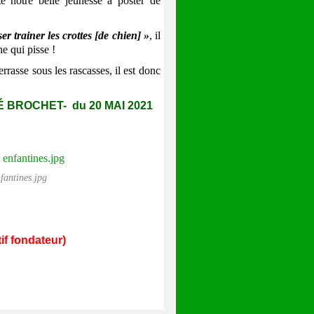
notre belle jeunesse à poster de
ser trainer les crottes [de chien] »
, il
e qui pisse !
rasse sous les rascasses, il est donc
 BROCHET- du 20 MAI 2021
fantines.jpg
if fondateur)