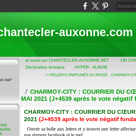
chantecler-auxonne.com
et aussi sur CHANTECLER-AUXONNE.NET
"UN CH
Déclaration liminaire
HYPER - ALBUM
<< RELENTS PARFUMÉS DU PASSÉ...
CHARMOY-CITY
se clair"
CHARMOY-CITY : COURRIER DU CŒ
MAI 2021 (J+4539 après le vote négatif 
CHARMOY-CITY : COURRIER DU CŒUR 
2021
(J+4539 après le vote négatif fonda
Ouvrir sa boîte aux lettres et y trouver une lettre affectu
ualité,
té
que règnent facebook et le mel.