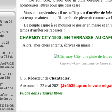
De son côté, Claudi que la pluie désespère, incite 
nombreuses lettres pour que cela cesse !
Vous en conviendrez : il ne suffit pas
«
d'arrêter de lais
est temps maintenant qu’il s’arrête de pleuvoir comme vach
 - du 04
Le peuple aspire à se mouiller le gosier en masse et en ter
de
temps d’arrêter les rabasses !
- du 30
 de
CHARMOY-CITY 1900 : EN TERRASSE AU CAFÉ
- du 26
Alors, mes chers enfants, écrivez en masse !
 de
 DE LAIT
our 758 de
Charmoy-City, une pluie de lettres en
LVATRICE
elle ère de
E » ET LE
Chantecler
our 750
C.S. Rédacteur de
,
ET
Auxonne, le 22 mai 2021
(J+4539 après le vote négat
our 747 de
Publié dans Figures libres
AÔNE ! »
lle ère de
RE DE NOS
la nouvelle