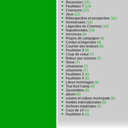
Recension
(15)
Feuilleton 7
(14)
Chansons
(12)
Jeux
(12)
Rétrospective et prospective
(11)
Anniversaire
(10)
Légendes du Charmoy
(10)
Napoléonides
(10)
Annonces
(9)
Propos de campagne
(9)
Contes et légendes
(8)
Courrier des lecteurs
(8)
Feuilleton 3
(8)
Coup de coeur
(7)
Retour aux sources
(7)
Show
(7)
Urbanisme
(7)
urbanisme
(7)
Feuilleton 2
(6)
Feuilleton 4
(6)
Libres hommages
(6)
Tout fout l'camp
(6)
Zarzelettres
(6)
album
(6)
cuisine et culture municipale
(6)
Amitiés internationales
(5)
Archives impériales
(5)
Ceux de 14
(5)
Feuilleton 5
(5)