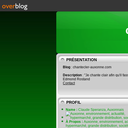
PRÉSENTATION
Blog
: chantecler-auxonne.com
Description
: "Je chante clair afin qu'il fas
Edmond Rostand
Contact
PROFIL
Name :
Claude Speranza, Auxonnais
À Propos :
Auxonne, environnement, act
hypermarché, grande distribution, socié