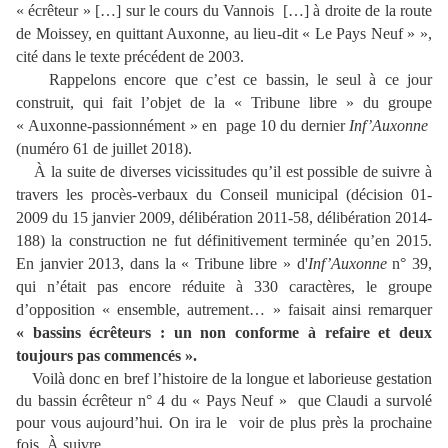
« écrêteur » […] sur le cours du Vannois […] à droite de la route
de Moissey, en quittant Auxonne, au lieu-dit « Le Pays Neuf » »,
cité dans le texte précédent de 2003.
Rappelons encore que c’est ce bassin, le seul à ce jour
construit, qui fait l’objet de la « Tribune libre » du groupe
« Auxonne-passionnément » en page 10 du dernier
Inf’Auxonne
(numéro 61 de juillet 2018).
À la suite de diverses vicissitudes qu’il est possible de suivre à
travers les procès-verbaux du Conseil municipal
(décision 01-
2009 du 15 janvier 2009, délibération 2011-58, délibération 2014-
188) la construction ne fut définitivement terminée qu’en 2015.
En janvier 2013, dans la « Tribune libre » d'
Inf’Auxonne
n° 39,
qui n’était pas encore réduite à 330 caractères, le groupe
d’opposition « ensemble, autrement… » faisait ainsi remarquer
« bassins écrêteurs : un non conforme à refaire et deux
toujours pas commencés ».
Voilà donc en bref l’histoire de la longue et laborieuse gestation
du bassin écrêteur n° 4 du « Pays Neuf » que Claudi a survolé
pour vous aujourd’hui. On ira le voir de plus près la prochaine
fois. À suivre….