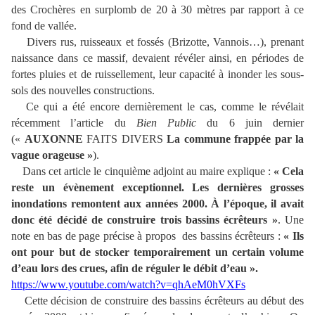
des Crochères en surplomb de 20 à 30 mètres par rapport à ce
fond de vallée.
Divers rus, ruisseaux et fossés (Brizotte, Vannois…), prenant
naissance dans ce massif, devaient révéler ainsi, en périodes de
fortes pluies et de ruissellement, leur capacité à inonder les sous-
sols des nouvelles constructions.
Ce qui a été encore dernièrement le cas, comme le révélait
récemment l’article du
Bien Public
du 6 juin dernier
(«
AUXONNE
FAITS DIVERS
La commune frappée par la
vague orageuse »
).
Dans cet article le cinquième adjoint au maire explique :
« Cela
reste un évènement exceptionnel. Les dernières grosses
inondations remontent aux années 2000. À l’époque, il avait
donc été décidé de construire trois bassins écrêteurs »
. Une
note en bas de page précise à propos des bassins écrêteurs :
« Ils
ont pour but de stocker temporairement un certain volume
d’eau lors des crues, afin de réguler le débit d’eau ».
https://www.youtube.com/watch?v=qhAeM0hVXFs
Cette décision de construire des bassins écrêteurs au début des