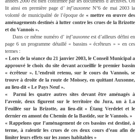
années 2000 est bien confirmée par les documents d’archives. On
lit
ainsi en première page d
’ inf’auxonne
N°6 de mai 2003 la
volonté de municipalité de l’époque de
« mettre en œuvre des
aménagements destinés à lutter contre les crues de la Brizotte
et du Vannois ».
Dans ce même numéro d’
inf’auxonne
est d’ailleurs défini en
page 6 un programme détaillé « bassins « écrêteurs » » en ces
termes :
« Lors de la séance du 21 janvier 2003, le Conseil Municipal a
approuvé le choix du site devant accueillir le premier bassin
« écrêteur ». L’endroit retenu, sur le cours du Vannois, se
trouve à droite de la route de Moissey, en quittant Auxonne,
au lieu-dit « Le Pays Neuf ».
« Parmi les quatre autres sites devant être aménagés à
l’avenir, deux figurent sur le territoire du Jura, un à La
Feuillée sur la Brizotte, au lieu-dit « Étang Verdelet et le
dernier en amont du Chemin de la Bastide, sur le Vannois. »
« Rappelons que l’aménagement de ces bassins est destiné, à
terme, à ralentir les crues de ces deux cours d’eau afin de
limiter leurs effets sur les zones habitables »