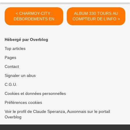
< CHARMOY-CITY :
ALBUM 330 TOURS AU
DÉBORDEMENTS EN
COMPTEUR DE L’INFO >
TOUS GENRES (1) - du 13
juillet 2018 (J+3495 après
le vote négatif fondateur)
Hébergé par Overblog
Top articles
Pages
Contact
Signaler un abus
C.G.U.
Cookies et données personnelles
Préférences cookies
Voir le profil de Claude Speranza, Auxonnais sur le portail
Overblog