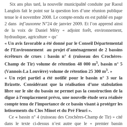
Six ans plus tard, la nouvelle municipalité conduite par Raoul
Langlois fait le point sur la question lors d’une réunion publique
tenue le 4 novembre 2008. Le compte-rendu en est publié en page
2 dans
inf’auxonne
N°24 de janvier 2009. Et l’on apprend ainsi
de la voix de Daniel Méry « adjoint forêt, environnement,
hydraulique, agriculture » qu’
« Un avis favorable a été donné par le Conseil Départemental
de l’Environnement au projet d’aménagement de 2 bassins
écrêteurs de crues : bassin n° 4 (ruisseau des Crochères-
3
Champ de Tir) volume de rétention 48 000 m
, bassin n° 5
3
(Vannois-La Louvière) volume de rétention 25 300 m
. »
« Un rejet partiel a été notifié pour le bassin n° 3 sur la
Brizotte. Considérant que la réalisation d’une stabulation
libre sur le site du bassin ne permet pas la construction de la
digue à l’emplacement prévu, une nouvelle étude sera réalisée
compte tenu de l’importance de ce bassin visant à protéger les
lotissements du Clos Minot et du Pré Fleuri ».
Ce
«
bassin n° 4 (ruisseau des Crochères-Champ de Tir) » cité
dans le texte ci-dessus n’est autre que le
« premier bassin