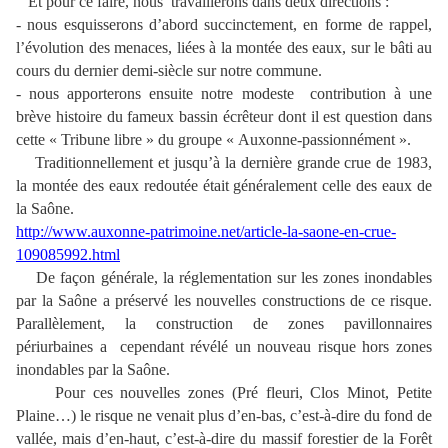
Et pour ce faire, nous travaillerons dans deux directions :
- nous esquisserons d’abord succinctement, en forme de rappel,
l’évolution des menaces, liées à la montée des eaux, sur le bâti au
cours du dernier demi-siècle sur notre commune.
- nous apporterons ensuite notre modeste contribution à une
brève histoire du fameux bassin écrêteur dont il est question dans
cette « Tribune libre » du groupe « Auxonne-passionnément ».
Traditionnellement et jusqu’à la dernière grande crue de 1983,
la montée des eaux redoutée était généralement celle des eaux de
la Saône.
http://www.auxonne-patrimoine.net/article-la-saone-en-crue-
109085992.html
De façon générale, la réglementation sur les zones inondables
par la Saône a préservé les nouvelles constructions de ce risque.
Parallèlement, la construction de zones pavillonnaires
périurbaines a cependant révélé un nouveau risque hors zones
inondables par la Saône.
Pour ces nouvelles zones (Pré fleuri, Clos Minot, Petite
Plaine…) le risque ne venait plus d’en-bas, c’est-à-dire du fond de
vallée, mais d’en-haut, c’est-à-dire du massif forestier de la Forêt