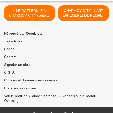
< LE RÔTI BRÛLE À
CHARMOY-CITY : L’ART
CHARMOY-CITY (suite et
(ÉPHÉMÈRE) DE REMPLIR
fin) - du 6 août 2017
LES VITRINES VIDES - du
(J+3154 après le vote
11 août 2017 (J+3159
négatif fondateur)
après le vote négatif
Hébergé par Overblog
fondateur) >
Top articles
Pages
Contact
Signaler un abus
C.G.U.
Cookies et données personnelles
Préférences cookies
Voir le profil de Claude Speranza, Auxonnais sur le portail
Overblog