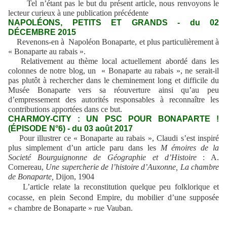
Tel n’étant pas le but du présent article, nous renvoyons le
lecteur curieux à une publication précédente
NAPOLÉONS, PETITS ET GRANDS - du 02
DÉCEMBRE 2015
Revenons-en à Napoléon Bonaparte, et plus particulièrement à
« Bonaparte au rabais ».
Relativement au thème local actuellement abordé dans les
colonnes de notre blog, un « Bonaparte au rabais », ne serait-il
pas plutôt à rechercher dans le cheminement long et difficile du
Musée Bonaparte vers sa réouverture ainsi qu’au peu
d’empressement des autorités responsables à reconnaître les
contributions apportées dans ce but.
CHARMOY-CITY : UN PSC POUR BONAPARTE !
(ÉPISODE N°6) - du 03 août 2017
Pour illustrer ce « Bonaparte au rabais », Claudi s’est inspiré
plus simplement d’un article paru dans les
M émoires de la
Societé Bourguignonne de Géographie et d’Histoire
: A.
Cornereau,
Une supercherie de l’histoire d’Auxonne, La chambre
de Bonaparte,
Dijon, 1904
L’article relate la reconstitution quelque peu folklorique et
cocasse, en plein Second Empire,
du mobilier d’une supposée
« chambre de Bonaparte » rue Vauban.