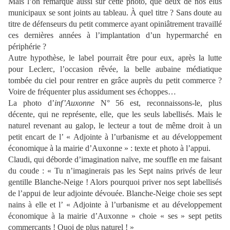
Mais l’on remarque aussi sur cette photo, que deux de nos élus
municipaux se sont joints au tableau. À quel titre ? Sans doute au
titre de défenseurs du petit commerce ayant opiniâtrement travaillé
ces dernières années à l’implantation d’un hypermarché en
périphérie ?
Autre hypothèse, le label pourrait être pour eux, après la lutte
pour Leclerc, l’occasion rêvée, la belle aubaine médiatique
tombée du ciel pour rentrer en grâce auprès du petit commerce ?
Voire de fréquenter plus assidument ses échoppes…
La photo d’
inf’Auxonne
N° 56 est, reconnaissons-le, plus
décente, qui ne représente, elle, que les seuls labellisés. Mais le
naturel revenant au galop, le lecteur a tout de même droit à un
petit encart de l’ « Adjointe à l’urbanisme et au développement
économique à la mairie d’Auxonne » : texte et photo à l’appui.
Claudi, qui déborde d’imagination naïve, me souffle en me faisant
du coude : « Tu n’imaginerais pas les Sept nains privés de leur
gentille Blanche-Neige ! Alors pourquoi priver nos sept labellisés
de l’appui de leur adjointe dévouée. Blanche-Neige choie ses sept
nains à elle et l’ « Adjointe à l’urbanisme et au développement
économique à la mairie d’Auxonne » choie « ses » sept petits
commerçants ! Quoi de plus naturel ! »