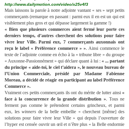
http://www.dailymotion.com/video/x25v4f3
Mais laissons la parole à notre adjointe vantant « ses » sept petits
commerçants (remarque en passant : parmi eux il en est un qui est
visiblement plus gros et qui dépasse largement la gamme !)
« Bien que plusieurs commerces aient fermé leur porte ces
derniers temps, d’autres cherchent des solutions pour faire
vivre leur Ville. Parmi eux, 7 commerçants auxonnais ont
reçu le label « Préférence commerce » »
. Ainsi commence le
texte de l’adjointe comme en écho à la « tribune libre » du groupe
« Auxonne-Passionnément » qui déclare quant à lui :
« ... partant
du principe « aide-toi, le ciel t’aidera », le nouveau bureau de
l’Union Commerciale, présidé par Madame Fabienne
Moreau, a décidé de réagir en participant au label Préférence
Commerce ».
Vraiment ces petits commerçants ils ont du mérite de lutter ainsi
«
face à la concurrence de la grande distribution »
. Tous ne
ferment pas comme le prétendent certains grincheux, et parmi
eux, les
winners
de la belle embellie « cherchent [même] des
solutions pour faire vivre leur Ville » qui depuis l’ouverture de
l’hyper est censée ouvrir un œil et n’être plus « la Belle endormie