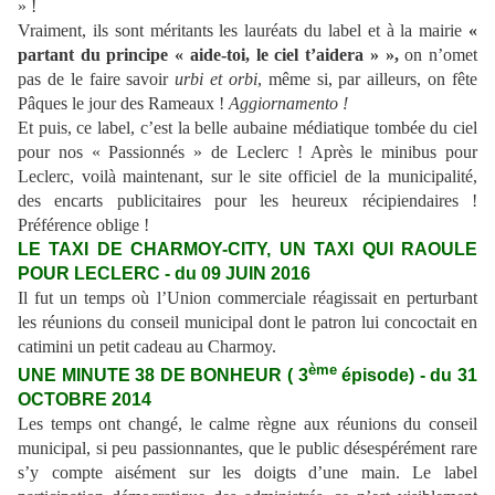
» !
Vraiment, ils sont méritants les lauréats du label et à la mairie
«
partant du principe « aide-toi, le ciel t’aidera » »,
on n’omet
pas de le faire savoir
urbi et orbi
, même si, par ailleurs, on fête
Pâques le jour des Rameaux
!
Aggiornamento !
Et puis, ce label, c’est la belle aubaine médiatique tombée du ciel
pour nos « Passionnés » de Leclerc ! Après le minibus pour
Leclerc, voilà maintenant, sur le site officiel de la municipalité,
des encarts publicitaires pour les heureux récipiendaires !
Préférence oblige !
LE TAXI DE CHARMOY-CITY, UN TAXI QUI RAOULE
POUR LECLERC - du 09 JUIN 2016
Il fut un temps où l’Union commerciale réagissait en perturbant
les réunions du conseil municipal dont le patron lui concoctait en
catimini un petit cadeau au Charmoy.
ème
UNE MINUTE 38 DE BONHEUR ( 3
épisode) - du 31
OCTOBRE 2014
Les temps ont changé, le calme règne aux réunions du conseil
municipal, si peu passionnantes, que le public désespérément rare
s’y compte aisément sur les doigts d’une main. Le label