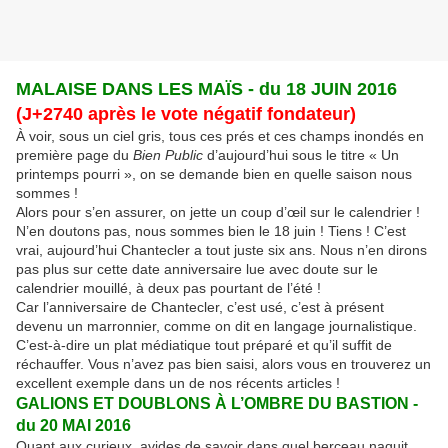
MALAISE DANS LES MAÏS - du 18 JUIN 2016
(J+2740 après le vote négatif fondateur)
À voir, sous un ciel gris, tous ces prés et ces champs inondés en
première page du
Bien Public
d’aujourd’hui sous le titre « Un
printemps pourri », on se demande bien en quelle saison nous
sommes !
Alors pour s’en assurer, on jette un coup d’œil sur le calendrier !
N’en doutons pas, nous sommes bien le 18 juin ! Tiens ! C’est
vrai, aujourd’hui Chantecler a tout juste six ans. Nous n’en dirons
pas plus sur cette date anniversaire lue avec doute sur le
calendrier mouillé, à deux pas pourtant de l’été !
Car l’anniversaire de Chantecler, c’est usé, c’est à présent
devenu un marronnier, comme on dit en langage journalistique.
C’est-à-dire un plat médiatique tout préparé et qu’il suffit de
réchauffer. Vous n’avez pas bien saisi, alors vous en trouverez un
excellent exemple dans un de nos récents articles !
GALIONS ET DOUBLONS À L’OMBRE DU BASTION -
du 20 MAI 2016
Quant aux curieux, avides de savoir dans quel berceau naquit