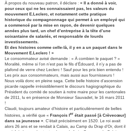
À propos du nouveau patron, il déclare :
« Il a donné à voir,
pour ceux qui ne les connaissaient pas, les valeurs du
mouvement E.Leclerc, et notamment cette pratique
historique du compagnonnage qui permet à un employé qui
a commencé par la mise en rayon, de devenir quelques
années plus tard, un chef d’entreprise à la tête d’une
soixantaine de salariés, et responsable de lourds
investissements.
Et des histoires comme celle-là, il y en a un paquet dans le
Mouvement E.Leclerc ! »
Le consommateur avisé demande : « À combien le paquet ? »
Moralité, même si l’on n’est pas le fils d’Édouard, il n’y a pas de
plafond de verre chez Leclerc ! Sauf pour les prix bien entendu !
Les prix aux consommateurs, mais aussi aux fournisseurs !
Nous voilà donc en pleine saga. Cette belle histoire d’ascension
picarde rappelle irrésistiblement le discours hagiographique du
Président du comité de soutien à notre maire pour les cantonales
de 2011, lu en présence de Monsieur Sauvadet, le 16 mars 2011
!
Claudi, toujours amateur d’histoire et particulièrement de belles
er
histoires, a vérifié que «
François I
était passé [à Crèvecœur]
dans sa jeunesse »
. C’était précisément en 1520. Le roi avait
alors 26 ans et se rendait à Calais, au Camp du Drap d’Or, dont il