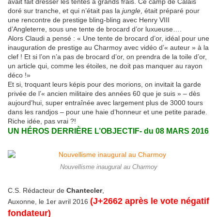
avait fait dresser les tentes à grands frais. Ce camp de Calais
doré sur tranche, et qui n’était pas la
jungle
, était préparé pour
une rencontre de prestige bling-bling avec Henry VIII
d’Angleterre, sous une tente de brocard d’or luxueuse….
Alors Claudi a pensé : « Une tente de brocard d’or, idéal pour une
inauguration de prestige au Charmoy avec vidéo d’« auteur » à la
clef ! Et si l’on n’a pas de brocard d’or, on prendra de la toile d’or,
un article qui, comme les étoiles, ne doit pas manquer au rayon
déco !»
Et si, troquant leurs képis pour des morions, on invitait la garde
privée de l’« ancien militaire des années 60 que je suis » ‒ dès
aujourd’hui, super entraînée avec largement plus de 3000 tours
dans les randjos ‒ pour une haie d’honneur et une petite parade.
Riche idée, pas vrai ?!
UN HÉROS DERRIÈRE L’OBJECTIF- du 08 MARS 2016
Nouvellisme inaugural au Charmoy
C.S. Rédacteur de
Chantecler
,
(J+2662 après le vote négatif
Auxonne, le 1er avril 2016
fondateur)