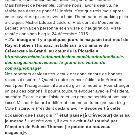
Mais l’intérêt de l’exemple, comme nous l’avons déjà vu, ne
réside pas dans ce poncif ! L’intérêt, c’est que trois mois après
cette ouverture picarde avec « haie d’honneur », et parking plein
à craquer, Michel Édouard Leclerc, Président du Mouvement
Leclerc arrivait en personne et en visite d’inauguration. Visite
relatée dans son blog le 24 décembre 2015 :
« J’ai inauguré il y a quelques jours le magasin tout neuf de
Ray et Fabien Thomas, installé sur la commune de
Crèvecœur-le-Grand, au cœur de la Picardie ».
http://www.michel-edouard-leclerc.com/distribution/la-vie-
des-magasins/crevecoeur-le-grand-les-vertus-du-
compagnonnage/
Nos reporters et vidéastes locaux ont donc encore de bonnes
raisons d’espérer ! Quant à notre premier édile, si le Président
vient pour l’inauguration, il aura du grain à moudre. Pour changer
un peu des oignons, il pourra toujours évoquer avec le Président,
sa chère Picardie dont l’histoire et les gens ne semblent pas avoir
laissé Michel-Édouard indifférent comme en témoigne son blog !
Côté histoire, le Président déclare avoir
« découvert à cette
er
occasion que François I
était passé [à Crèvecœur] dans sa
jeunesse ! »
et côté cœur, il avoue avoir
« été touché par
l’émotion de Fabien Thomas [le patron du nouveau
magasin]».