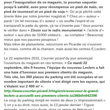
pour l’inauguration de ce magasin, tu pourras caqueter
jusqu’à satiété, avec pour récompense un pied de maïs, un
pied de tournesol et un pied de soja »
. Où ai-je pêché cette
ânerie likée par notre premier magistrat ? Chez un « auteur »
pardi ! Un tel morceau d’« auteur » où souffle l’esprit et où
transparaît la patte du génie, çà ne s’invente pas ! Vous pourrez
le vérifier dans
« Zinzin sur le radis monumental »
, l’article d’«
auteur » aux plus de 31000 visiteurs… au compteur ! Beaucoup
mieux que nos pauvres pioupious !
Mais trêve de plaisanterie, retournons en Picardie où s’ouvrent
les roses, comme dit la chanson, mais aussi les centres E.Leclerc
!
Le 22 septembre 2015,
Courrier picard
du jour annonçait
l’ouverture du magasin en ces termes:
« Ce mardi 22
septembre, dès 9 heures, l’équipe du nouveau Leclerc a fait
une haie d’honneur aux premiers clients du magasin.
Très vite, les 300 places du parking ont été occupées et un
nombre important de clients s’est dirigé vers les rayons, qui
s’étalent sur 2 400 m² ».
http://www.courrier-picard.fr/region/crevecoeur-le-grand-
leclerc-a-accueilli-ses-premiers-clients-ia186b0n642396
Le coup du parking rempli en moins de deux (« Impressionnant »
!) on y a eu droit, nous aussi, le 13 janvier dernier ! Figure
imposée, sans aucun doute, dans ce genre de littérature !