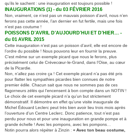
qu’ils le sachent : une inauguration est toujours possible !
INAUGURATIONS (1) - du 03 FÉVRIER 2016
Non, vraiment, ce n’est pas un mauvais poisson d’avril, nous n’en
ferons pas cette année, l’an dernier en fut fertile, mais une fois
n’est pas coutume !
POISSONS D’AVRIL D’AUJOURD’HUI ET D’HIER… -
du 01 AVRIL 2015
Cette inauguration n’est pas un poisson d’avril, elle est encore de
l’ordre du possible ! Nous pouvons leur en fournir la preuve.
C’est même sur un exemple picard que nous le ferons, plus
précisément celui de Crèvecœur-le-Grand, dans l’Oise, au cœur
de la Picardie.
Non, n’allez pas croire ça ! Cet exemple picard n’a pas été pris
pour flatter les sympathies picardes bien connues de notre
premier édile. Chacun sait que nous ne sommes pas de ces
flagorneurs zélés qui l’encensent à bon compte dans un
NOTIN
!
Le choix de cet exemple picard n’a qu’un but strictement
démonstratif. Il démontre en effet qu’une visite inaugurale de
Michel Édouard Leclerc peut très bien avoir lieu trois mois après
l’ouverture d’un Centre Leclerc. Donc patience, tout n’est pas
perdu pour nous et pour une inauguration en grande pompe et à
grande échelle ! Avec les pompons, avec les pompons…
Notin pourra alors répéter à Zinzin :
« Avec ton beau costume,