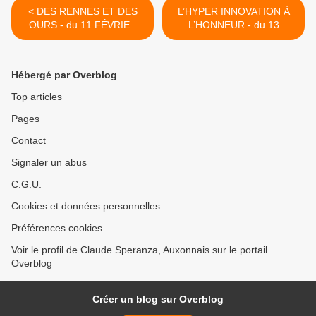
< DES RENNES ET DES
L’HYPER INNOVATION À
OURS - du 11 FÉVRIER
L’HONNEUR - du 13
2016 (J+2612 après le vote
FÉVRIER 2016 (J+2614
négatif fondateur)
après le vote négatif
fondateur) >
Hébergé par Overblog
Top articles
Pages
Contact
Signaler un abus
C.G.U.
Cookies et données personnelles
Préférences cookies
Voir le profil de Claude Speranza, Auxonnais sur le portail
Overblog
Créer un blog sur Overblog