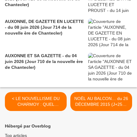
Chantecler)
AUXONNE, DE GAZETTE EN LUCETTE
- du 08 juin 2026 (Jour 714 de la
nouvelle ère de Chantecler)
AUXONNE ET SA GAZETTE - du 04
juin 2026 (Jour 710 de la nouvelle ère
de Chantecler)
< LE NOUVELLISME DU
NOËL AU BALCON… du 26
CHARMOY : QUEL
DÉCEMBRE 2015 (J+2565
CHANTIER ! (6)- du 21
après le vote négatif
DÉCEMBRE 2015 (J+2560
fondateur) >
après le vote négatif
Hébergé par Overblog
fondateur)
Top articles