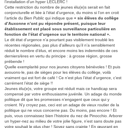
l’installation d’un hyper LECLERC !
Cette restriction du nombre de jeunes élu(e)s serait en fait
conjoncturelle et liée à l’état d’urgence, du moins si l’on en croit
l’article du
Bien Public
qui indique que
« six élèves du collège
d’Auxonne n’ont pu répondre présent, puisque leur
établissement est placé sous surveillance particulière en
fonction de l’état d’urgence sur le territoire national ».
Le dit état d’urgence n’a pourtant pas visiblement troublé les
récentes régionales, pas plus d’ailleurs qu’il n’a sensiblement
réduit le nombre d’élus, et encore moins les indemnités de ces
derniers/ères en vertu du principe : à grosse région, grosse
prébende !
Quelle exemplarité pour nos jeunes citoyens bénévoles ! Et puis
avouons-le, pas de sièges pour les élèves du collège, voilà
vraiment qui est fort de café ! Ce n’est plus l’état d’urgence, c’est
carrément l’état de siège !!
Jeunes élu(e)s, votre groupe est réduit mais ce handicap sera
compensé par votre enthousiasme juvénile. Un adage du monde
politique dit que les promesses n’engagent que ceux qui y
croient. N’y croyez pas, ceci est un adage de vieux routier de la
politique qui ne vous concerne pas. Du moins, pas encore ! Et
puis, vous connaissez bien l’histoire du nez de Pinocchio. Arborer
un hyper-nez au milieu de votre jolie figure, n’est sans doute pas
votre souhait le plus cher ! Soyez sans crainte ! En œuvrant en