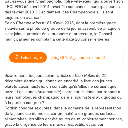
Saviez-vous que Champagnole, notre ville-sœur, qui a ouvert son
LECLERC dès avril 2014, avait élu son conseil municipal jeunes
dès février 2013 ? Décidément, ces Champagnolais, ils sont
toujours en avance !
Selon
Champa’infos
n° 81 d’avril 2013, dont la première page
s’ouvre sur la photo de groupe de la jeune assemblée à laquelle
s’est joint le premier édile prospère et protecteur, le Conseil
municipal jeunes comptait à cette date 20 conseillers/ères
Télécharger
/ob_9676a1_champa-infos-81
Bizarrement, toujours selon l’article du
Bien Public
du 21
décembre dernier, qui donne en encadré la liste des jeunes
élu(e)s auxonnais(e)s, on constate qu’ils/elles ne seraient que
onze ! Les jeunes Auxonnais(e)s seraient-ils donc, par rapport à
leurs homologues champagnolais(e)s, soumis(e)s aux quotas ou
à la portion congrue ?
Portion congrue et quotas, dans le domaine de la représentation
de la jeunesse du moins, car en matière de grandes surfaces
alimentaires, les villes ont été toutes deux copieusement servies,
grâce la diligence de leurs maires respectifs, et ce, par