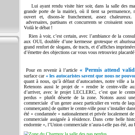
Lui ayant rendu visite hier soir, dans la salle des mar
grande porte de la mairie), où il tient sa permanence, 
ouvert et, disons-le franchement, assez chaleureux. C
adversaires, partisans et concurrents se croisaient sous 
Voilà le débat !
Rien à voir, c’est certain, avec l’ambiance de la consu
aux OUI, doublée d’une kermesse grotesque et ahurissa
grand renfort de slogans, de tracts, et d’affiches imprim
d’émettre des objections car vous vous retrouviez placard
« Permis attend valid
Pour en revenir à l’article
surface car
« les autocaristes savent que nous ne pouvon
quant à nous, qu’à défaut d’autocaristes, notre ville a la
Retenons aussi le projet de « rendre le centre-ville a
d’arriver, avec le projet LECLERC, c’est que le centre
perdus » plutôt déserte de la zone. Notons aussi une
commerciale d’un genre assez particulier en vertu de laque
commerçants] de quitter le centre-ville pour s’installer da
été « condamnée » nationalement et privée localement de
commerciale assignée à résidence. Dans cette belle his
endormie », l’Union commerciale n’aura-t-elle pas été, au