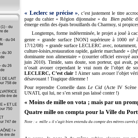
« Leclerc se précise »
, c’est justement le titre accr
page du cahier « Région dijonnaise » du
Bien public
d’
émerge enfin des épais brouillards du Charmoy, si propices 
(1) - du
re de
Longtemps, forme indéterminée, le projet a joué à cac
genre
«
grande surface [NON] supérieure à 1000 m² à
 - du 04
de
17/12/08)
« grande surface LECLERC avec, notamment, al
culture-loisirs,
restauration rapide, galerie marchande » (
In
- du 30
dominante non alimentaire » (courrier officiel envoyé aux 
 de
juin 2010). Timide, sans doute, son porteur, qui avait, 
- du 26
n’osait avouer cependant le vrai nom de l’objet de so
 de
LECLERC, C’est clair !
Aimer sans avouer l’objet véri
désavouant ! Tragique dilemme !
 DE LAIT
our 758 de
Pour reprendre Corneille dans
Le Cid
(Acte IV Scène I
LVATRICE
UNATI, qui lui, ne s’en serait pas laissé conter !)
elle ère de
« Moins de mille on vota ; mais par un prom
E » ET LE
our 750
Quatre mille on compta pour la Ville du Port
ET
Note : « mille » il s’agit bien entendu du compte des mètres carrés (
our 747 de
AÔNE ! »
lle ère de