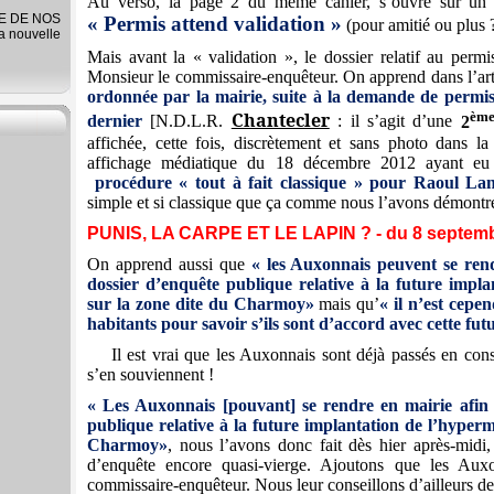
Au verso, la page 2 du même cahier, s’ouvre sur un aut
RE DE NOS
« Permis attend validation »
(pour amitié ou plus ?
la nouvelle
Mais avant la « validation », le dossier relatif au perm
Monsieur le commissaire-enquêteur. On apprend dans l’ar
ordonnée par la mairie, suite à la demande de permis 
èm
Chantecler
dernier
[N.D.L.R.
: il s’agit d’une
2
affichée, cette fois, discrètement et sans photo dans la
affichage médiatique du 18 décembre 2012 ayant eu
procédure « tout à fait classique » pour Raoul La
simple et si classique que ça comme nous l’avons démontré 
PUNIS, LA CARPE ET LE LAPIN ? - du 8 septem
On apprend aussi que
« les Auxonnais peuvent se rend
dossier d’enquête publique relative à la future impl
sur la zone dite du Charmoy»
mais qu’
« il n’est cepe
habitants pour savoir s’ils sont d’accord avec cette fut
Il est vrai que les Auxonnais sont déjà passés en con
s’en souviennent !
« Les Auxonnais [pouvant] se rendre en mairie afin 
publique relative à la future implantation de l’hyper
Charmoy»
, nous l’avons donc fait dès hier après-midi,
d’enquête encore quasi-vierge. Ajoutons que les Auxo
commissaire-enquêteur. Nous leur conseillons d’ailleurs de 