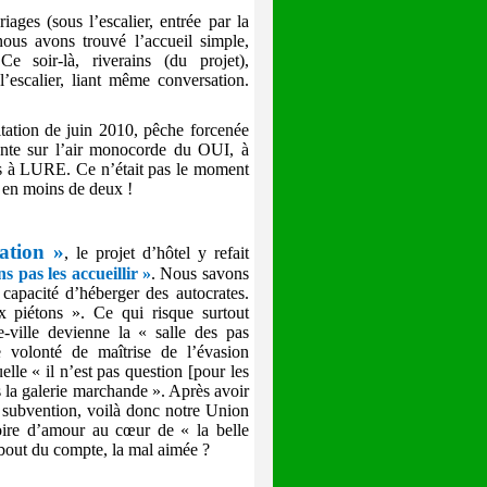
iages (sous l’escalier, entrée par la
nous avons trouvé l’accueil simple,
e soir-là, riverains (du projet),
l’escalier, liant même conversation.
ltation de juin 2010, pêche forcenée
nte sur l’air monocorde du OUI, à
ées à LURE. Ce n’était pas le moment
é en moins de deux !
ation »
, le projet d’hôtel y refait
s pas les accueillir »
. Nous savons
 capacité d’héberger des autocrates.
ux piétons ». Ce qui risque surtout
-ville devienne la « salle des pas
 volonté de maîtrise de l’évasion
lle « il n’est pas question [pour les
ns la galerie marchande ». Après avoir
 subvention, voilà donc notre Union
toire d’amour au cœur de « la belle
 bout du compte, la mal aimée ?