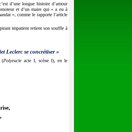
c’est d’une longue histoire d’amour
romoteur et d’un maire qui « a eu à
andat », comme le rapporte l’article
irant impatient retient son souffle à
et Leclerc se concrétiser »
 (
Polyeucte
acte I, scène I), en le
rise,
»