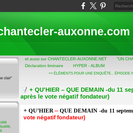
chantecler-auxonne.com
et aussi sur CHANTECLER-AUXONNE.NET
"UN CH
Déclaration liminaire
HYPER - ALBUM
<< ÉLÉMENTS POUR UNE ENQUÊTE...
ÉPISODE N°
se clair"
+ QU’HIER – QUE DEMAIN -du 11 se
après le vote négatif fondateur)
–
+
QU’HIER
QUE DEMAIN -du 11 septem
vote négatif fondateur)
ualité,
té