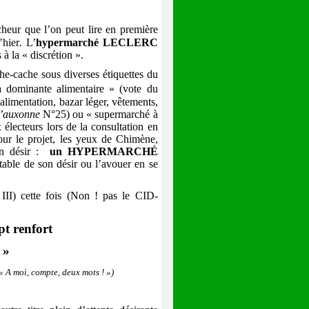
ocheur que l’on peut lire en première
hier
.
L’
hypermarché LECLERC
à la « discrétion ».
he-cache sous diverses étiquettes du
 dominante alimentaire » (vote du
imentation, bazar léger, vêtements,
f’auxonne
N°25) ou « supermarché à
électeurs lors de la consultation en
pour le projet, les yeux de Chimène,
n désir :
un HYPERMARCHÉ
table de son désir ou l’avouer en se
II) cette fois (Non ! pas le CID-
pt renfort
 »
« A moi, compte, deux mots ! »)