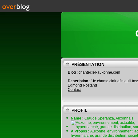
PRÉSENTATION
Blog
: chantecler-auxonne.com
Description
: "Je chante clair afin qu'il fas
Edmond Rostand
Contact
PROFIL
Name :
Claude Speranza, Auxonnais
À Propos :
Auxonne, environnement, act
hypermarché, grande distribution, socié