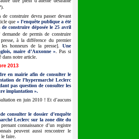
re titre plein d’attente désirante
).
is de construire devra passer devant
ticle que
« l’enquête publique a été
de construire déposée le 25 avril
e
demande de permis de construire
 presse, à la différence du premier
 les honneurs de la presse].
Une
nglois, maire d’Auxonne »
. Pas si
dans notre article.
bre 2013
re en mairie afin de consulter le
antation de l’hypermarché Leclerc
ndant pas question de consulter les
ure implantation ».
sultation en juin 2010 ! Et d’aucuns
de consulter le dossier d’enquête
marché Leclerc sur la zone dite du
 prenant connaissance d’un registre
nnais peuvent aussi rencontrer le
le faire.