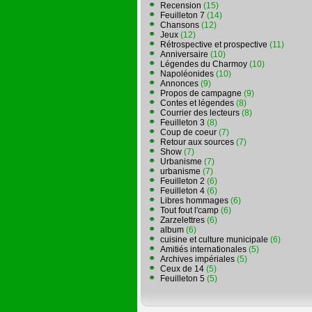
Recension
(15)
Feuilleton 7
(14)
Chansons
(12)
Jeux
(12)
Rétrospective et prospective
(11)
Anniversaire
(10)
Légendes du Charmoy
(10)
Napoléonides
(10)
Annonces
(9)
Propos de campagne
(9)
Contes et légendes
(8)
Courrier des lecteurs
(8)
Feuilleton 3
(8)
Coup de coeur
(7)
Retour aux sources
(7)
Show
(7)
Urbanisme
(7)
urbanisme
(7)
Feuilleton 2
(6)
Feuilleton 4
(6)
Libres hommages
(6)
Tout fout l'camp
(6)
Zarzelettres
(6)
album
(6)
cuisine et culture municipale
(6)
Amitiés internationales
(5)
Archives impériales
(5)
Ceux de 14
(5)
Feuilleton 5
(5)