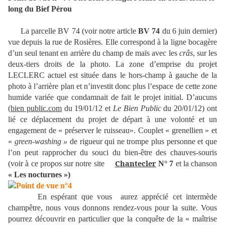
long du Bief Pérou
La parcelle BV 74 (voir notre article
BV 74
du 6 juin dernier)
vue depuis la rue de Rosières. Elle correspond à la ligne bocagère
d’un seul tenant en arrière du champ de maïs avec les
crâs
, sur les
deux-tiers droits de la photo. La zone d’emprise du projet
LECLERC actuel est située dans le hors-champ à gauche de la
photo à l’arrière plan et n’investit donc plus l’espace de cette zone
humide variée que condamnait de fait le projet initial. D’aucuns
(
bien public.com
du 19/01/12 et
Le Bien Public
du 20/01/12)
ont
lié ce déplacement du projet de départ à une volonté et un
engagement de « préserver le ruisseau». Couplet « grenellien » et
«
green-washing »
de rigueur qui ne trompe plus personne et que
l’on peut rapprocher du souci du bien-être des chauves-souris
Chantecler
(voir à ce propos sur notre site
N° 7
et la chanson
« Les nocturnes »)
En espérant que vous
aurez apprécié cet intermède
champêtre, nous vous donnons rendez-vous pour la suite. Vous
pourrez découvrir en particulier que la conquête de la « maîtrise