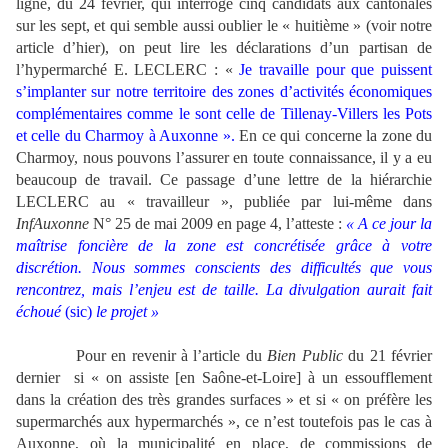
ligne, du 24 février, qui interroge cinq candidats aux cantonales
sur les sept, et qui semble aussi oublier le « huitième » (voir notre
article d’hier), on peut lire les déclarations d’un partisan de
l’hypermarché E. LECLERC : «
Je travaille pour que puissent
s’implanter sur notre territoire des zones d’activités économiques
complémentaires comme le sont celle de Tillenay-Villers les Pots
et celle du Charmoy à Auxonne ».
En ce qui concerne la zone du
Charmoy, nous pouvons l’assurer en toute connaissance, il y a eu
beaucoup de travail. Ce passage d’une lettre de la hiérarchie
LECLERC au « travailleur », publiée par lui-même dans
InfAuxonne
N° 25 de mai 2009 en page 4, l’atteste :
« A ce jour la
maîtrise foncière de la zone est concrétisée grâce à votre
discrétion. Nous sommes conscients des difficultés que vous
rencontrez, mais l’enjeu est de taille. La divulgation aurait fait
échoué
(sic)
le projet »
Pour en revenir à l’article du
Bien Public
du 21 février
dernier si « on assiste [en Saône-et-Loire] à un essoufflement
dans la création des très grandes surfaces » et si « on préfère les
supermarchés aux hypermarchés », ce n’est toutefois pas le cas à
Auxonne, où la municipalité en place, de commissions de