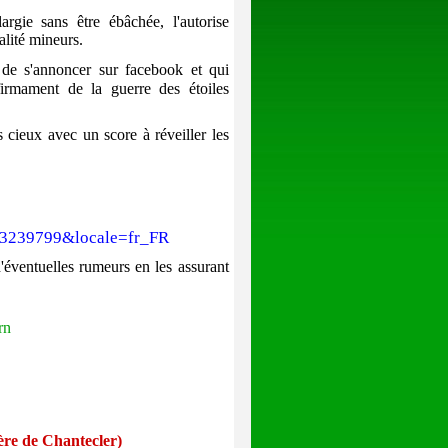
argie sans être ébâchée, l'autorise
ualité mineurs.
t de s'annoncer sur facebook
et qui
firmament de la guerre des étoiles
 cieux avec un score à réveiller les
203239799&locale=fr_FR
d'éventuelles rumeurs en les assurant
ère de Chantecler)