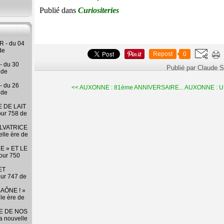
Publié dans
Curiositeries
 - du 04
de
Repost
0
- du 30
Publié par Claude 
 de
- du 26
<< AUXONNE : 81ème ANNIVERSAIRE...
AUXONNE : UN
 de
 DE LAIT
our 758 de
LVATRICE
elle ère de
E » ET LE
our 750
ET
our 747 de
AÔNE ! »
lle ère de
RE DE NOS
la nouvelle