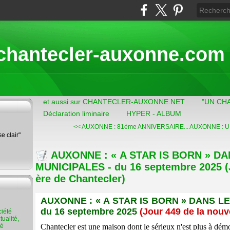
chantecler-auxonne.com
et aussi sur CHANTECLER-AUXONNE.NET
"UN CH
Déclaration liminaire
HYPER - ALBUM
<< AUXONNE : 81ème ANNIVERSAIRE...
AUXONNE : UN
se clair"
AUXONNE : « A STAR IS BORN » DA
MUNICIPALES - du 16 septembre 2025 (J
ère de Chantecler)
AUXONNE : « A STAR IS BORN » DANS L
du 16 septembre 2025
(Jour 449 de la nouv
ualité,
té
Chantecler est une maison dont le sérieux n'est plus à démo