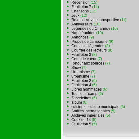
Recension
(15)
Feuilleton 7
(14)
Chansons
(12)
Jeux
(12)
Rétrospective et prospective
(11)
Anniversaire
(10)
Légendes du Charmoy
(10)
Napoléonides
(10)
Annonces
(9)
Propos de campagne
(9)
Contes et légendes
(8)
Courrier des lecteurs
(8)
Feuilleton 3
(8)
Coup de coeur
(7)
Retour aux sources
(7)
Show
(7)
Urbanisme
(7)
urbanisme
(7)
Feuilleton 2
(6)
Feuilleton 4
(6)
Libres hommages
(6)
Tout fout l'camp
(6)
Zarzelettres
(6)
album
(6)
cuisine et culture municipale
(6)
Amitiés internationales
(5)
Archives impériales
(5)
Ceux de 14
(5)
Feuilleton 5
(5)