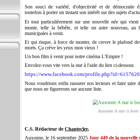
Son souci de variété, d'objectivité et de démocratie él
toutefois à porter un instant son intérêt sur des sujets d'act
Et tout particulièrement sur une nouvelle née qui vien
monte, telle la bébête, et telle un astre nouveau, au 
municipales à venir.
Et qui risque, à force de monter, de crever le plafond des
morts.
Ç
a crève les yeux mon vieux !
Un bon film à venir pour notre cinéma L'Empire !
Envolez-vous vite vers la star à l'aide du lien ci-dessous
https://www.facebook.com/profile.php?id=61576
Nous voudrions enfin rassurer nos lecteurs et faire taire 
que nous ne figurerons sur aucune liste.
Auxonne A star is born
C.S. Rédacteur de
Chantecler
,
Auxonne, le 16 septembre 2025
Jour 449 de la nouvelle 