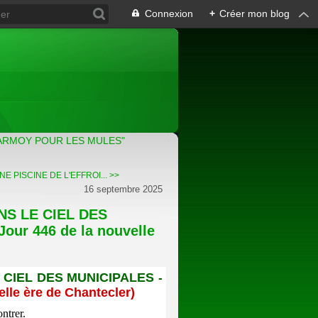
Connexion
+
Créer mon blog
ARMOY POUR LES MULES"
E PISCINE DE L'EFFROI... >>
16 septembre 2025
NS LE CIEL DES
our 446 de la nouvelle
E CIEL DES MUNICIPALES
-
elle ère de Chantecler)
ntrer.