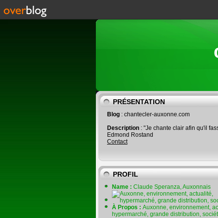
PRÉSENTATION
Blog
: chantecler-auxonne.com
Description
: "Je chante clair afin qu'il fas
Edmond Rostand
Contact
PROFIL
Name :
Claude Speranza, Auxonnais
À Propos :
Auxonne, environnement, act
hypermarché, grande distribution, socié