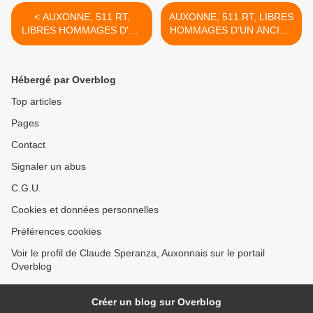
< AUXONNE, 511 RT,
AUXONNE, 511 RT, LIBRES
LIBRES HOMMAGES D'UN
HOMMAGES D'UN ANCIEN
ANCIEN (1)- du 07 mai
(3)- du 15 mai 2024
2024 (J+5619 après le vote
(J+5627) après le vote
négatif fondateur)
négatif fondateur) >
Hébergé par Overblog
Top articles
Pages
Contact
Signaler un abus
C.G.U.
Cookies et données personnelles
Préférences cookies
Voir le profil de Claude Speranza, Auxonnais sur le portail
Overblog
Créer un blog sur Overblog