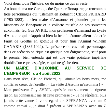
Voici donc toute l'histoire, ou du moins ce qui en reste...
Au bout de ma rue Carnot, côté Quartier Bonaparte, je rencontrais
trois personnages qui justement en sortaient : Claude PICHARD
(1795-1883), ancien maire d'Auxonne et pionnier parmi les
historiens de Bonaparte et la collecte muséale de ses souvenirs
auxonnais, feu Guy AVRIL, mon professeur d'allemand au Lycée
d'Auxonne qui m'apprit si bien la belle littérature allemande et le
Faust de Goethe en gothique et pour finir l'Amiral Wilhelm
CANARIS (1887-1944). La présence de ces trois personnages
dans ce scénario onirique est quelque peu énigmatique, sauf pour
le premier bien entendu qui est une vraie pointure impériale
doublé d'un esprit espiègle, ce qui ne gâche rien.
UN MAIRE D’AUXONNE
AU SERVICE DE
L’EMPEREUR - du
4
août
2022
ans mon rêve, Claude Pichard, qui aimait les bons mots, me
D
confia au creux de l'oreille : « La visite d'Assona m'assomma ! »
Mon professeur Guy AVRIL, après le toussotement de rigueur
qu'on lui connaissait me fit cette promesse : « Je ne répéterai plus
jamais cette vanne à votre égard : « SPERANZA avec un Z
comme cheval », je dirai à présent « SPERANZA avec un Z