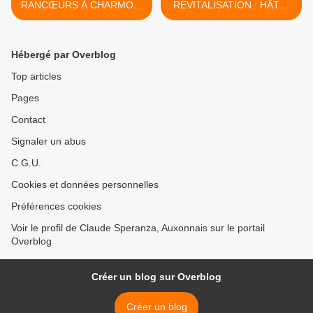
RANCŒURS À CHARMOY-
REVITALISATION : HÂTE-
CITY : LE FOND DU
TOI LENTEMENT ! - du 22
PROBLÈME - du 20 février
février 2019 (J+3719 après
2019 (J+3717 après le vote
le vote négatif fondateur) >
Hébergé par Overblog
négatif fondateur)
Top articles
Pages
Contact
Signaler un abus
C.G.U.
Cookies et données personnelles
Préférences cookies
Voir le profil de Claude Speranza, Auxonnais sur le portail
Overblog
Créer un blog sur Overblog
Créer un blog