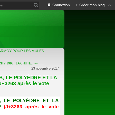
Connexion
+
Créer mon blog
ARMOY POUR LES MULES"
Y 1998 : LA CHUTE... >>
23 novembre 2017
S, LE POLYÈDRE ET LA
+3263 après le vote
, LE POLYÈDRE ET LA
7
(J+3263 après le vote