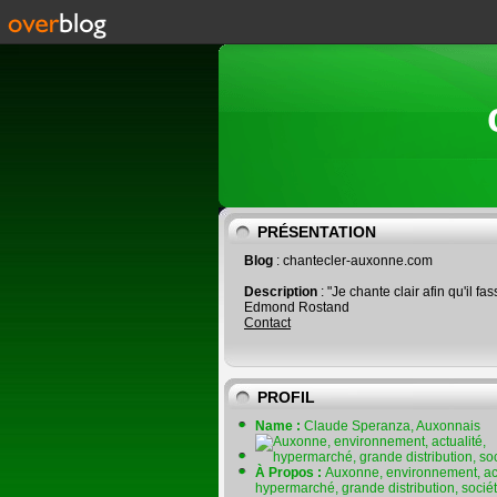
PRÉSENTATION
Blog
: chantecler-auxonne.com
Description
: "Je chante clair afin qu'il fas
Edmond Rostand
Contact
PROFIL
Name :
Claude Speranza, Auxonnais
À Propos :
Auxonne, environnement, act
hypermarché, grande distribution, socié