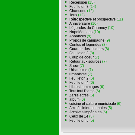
Recension
(15)
Feuilleton 7
(14)
Chansons
(12)
Jeux
(12)
Rétrospective et prospective
(11)
Anniversaire
(10)
Légendes du Charmoy
(10)
Napoléonides
(10)
Annonces
(9)
Propos de campagne
(9)
Contes et légendes
(8)
Courrier des lecteurs
(8)
Feuilleton 3
(8)
Coup de coeur
(7)
Retour aux sources
(7)
Show
(7)
Urbanisme
(7)
urbanisme
(7)
Feuilleton 2
(6)
Feuilleton 4
(6)
Libres hommages
(6)
Tout fout l'camp
(6)
Zarzelettres
(6)
album
(6)
cuisine et culture municipale
(6)
Amitiés internationales
(5)
Archives impériales
(5)
Ceux de 14
(5)
Feuilleton 5
(5)