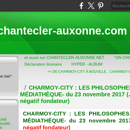
chantecler-auxonne.com
et aussi sur CHANTECLER-AUXONNE.NET
"UN CH
Déclaration liminaire
HYPER - ALBUM
<< DE CHARMOY-CITY À BOUVILLE...
CHARMOY-CIT
se clair"
CHARMOY-CITY : LES PHILOSOPHE
MÉDIATHÈQUE- du 23 novembre 2017 (J
négatif fondateur)
CHARMOY-CITY : LES PHILOSOPHES
MÉDIATHÈQUE- du 23 novembre 201
ualité,
négatif fondateur)
té