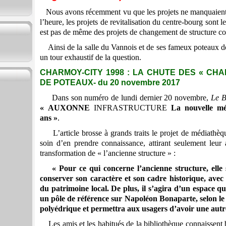
Nous avons récemment vu que les projets ne manquaient p
l’heure, les projets de revitalisation du centre-bourg sont l
est pas de même des projets de changement de structure con
Ainsi de la salle du Vannois et de ses fameux poteaux do
un tour exhaustif de la question.
CHARMOY-CITY 1998 : LA CHUTE DES « CHA
DE POTEAUX- du 20 novembre 2017
Dans son numéro de lundi dernier 20 novembre,
Le B
« AUXONNE
INFRASTRUCTURE
La nouvelle mé
ans »
.
L’article brosse à grands traits le projet de médiathèque
soin d’en prendre connaissance, attirant seulement leur a
transformation de « l’ancienne structure » :
« Pour ce qui concerne l’ancienne structure, elle 
conserver son caractère et son cadre historique, avec
du patrimoine local. De plus, il s’agira d’un espace qu
un pôle de référence sur Napoléon Bonaparte, selon le 
polyédrique et permettra aux usagers d’avoir une autre
Les amis et les habitués de la bibliothèque connaissent 