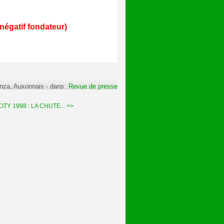
négatif fondateur)
anza, Auxonnais
-
dans
Revue de presse
Y 1998 : LA CHUTE... >>