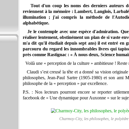
Tout d'un coup les noms des derniers auteurs don
reviennent à la mémoire : Lambert, Langlois, Larbalét
illumination ; j'ai compris la méthode de l'Autodid
alphabétique.
Je le contemple avec une espèce d'admiration. Quelle
réaliser lentement, obstinément un plan de si vaste enve
m'a dit qu'il étudiait depuis sept ans) il est entré en 
parcouru du regard les innombrables livres qui tapisse
près comme Rastignac : « À nous deux, Science humai
Voilà une « perception de la culture » ambitieuse ! Reste 
Claudi s’est creusé la tête et a donné sa vision origina
philosophes, Jean-Paul Sartre (1905-1980) et son ami 
philosophe de la « perception » par excellence.
P.S. : Nos lecteurs pourront encore se reporter utilemen
facebook de « Une dynamique pour Auxonne » sur le suje
Charmoy-City, les philosophes, le polyèdre