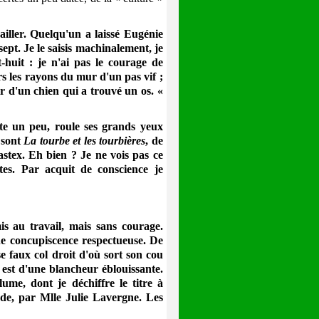
ailler. Quelqu'un a laissé Eugénie
sept. Je le saisis machinalement, je
-huit : je n'ai pas le courage de
s les rayons du mur d'un pas vif ;
ir d'un chien qui a trouvé un os. «
e un peu, roule ses grands yeux
e sont
La tourbe et les tourbières
, de
astex. Eh bien ? Je ne vois pas ce
tes. Par acquit de conscience je
au travail, mais sans courage.
ne concupiscence respectueuse. De
se faux col droit d'où sort son cou
e est d'une blancheur éblouissante.
me, dont je déchiffre le titre à
de, par Mlle Julie Lavergne. Les