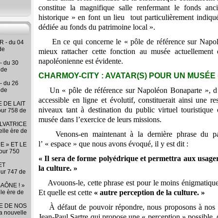
constitue la magnifique salle renfermant le fonds anc
historique » en font un lieu tout particulièrement indiqué
dédiée au fonds du patrimoine local ».
En ce qui concerne le
« pôle de référence sur Napol
 - du 04
de
mieux rattacher cette fonction au musée actuellement 
napoléonienne est évidente.
- du 30
 de
CHARMOY-CITY : AVATAR(S) POUR UN MUSÉE (3)
- du 26
Un « pôle de référence sur Napoléon Bonaparte », d’e
 de
accessible en ligne et évolutif, constituerait ainsi une r
 DE LAIT
niveaux tant à destination du public virtuel touristique
our 758 de
musée dans l’exercice de leurs missions.
LVATRICE
elle ère de
Venons-en maintenant à la dernière phrase du pass
l’ « espace » que nous avons évoqué, il y est dit :
E » ET LE
our 750
« Il sera de forme polyédrique et permettra aux usage
ET
la culture. »
our 747 de
Avouons-le, cette phrase est pour le moins énigmatique
AÔNE ! »
Et quelle est cette
« autre perception de la culture. »
lle ère de
RE DE NOS
À défaut de pouvoir répondre, nous proposons à nos l
la nouvelle
Jean-Paul Sartre qui propose une « perception » possible, c