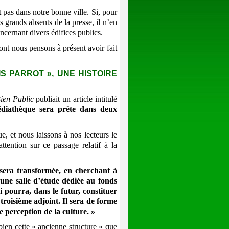
as dans notre bonne ville. Si, pour
es grands absents de la presse, il n’en
cernant divers édifices publics.
nt nous pensons à présent avoir fait
IS PARROT », UNE HISTOIRE
ien Public
publiait un article intitulé
diathèque sera prête dans deux
, et nous laissons à nos lecteurs le
ttention sur ce passage relatif à la
sera transformée, en cherchant à
 une salle d’étude dédiée au fonds
i pourra, dans le futur, constituer
troisième adjoint. Il sera de forme
 perception de la culture. »
bien cette « ancienne structure » que