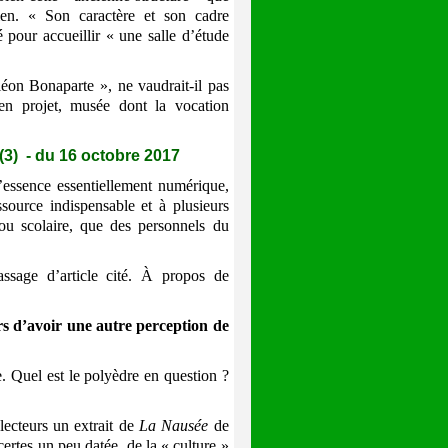
ien. « Son caractère et son cadre
 pour accueillir « une salle d’étude
éon Bonaparte », ne vaudrait-il pas
en projet, musée dont la vocation
 - du 16 octobre 2017
ssence essentiellement numérique,
essource indispensable et à plusieurs
 ou scolaire, que des personnels du
age d’article cité. À propos de
rs d’avoir une autre perception de
. Quel est le polyèdre en question ?
ecteurs un extrait de
La Nausée
de
ertes un peu datée, de la « culture »