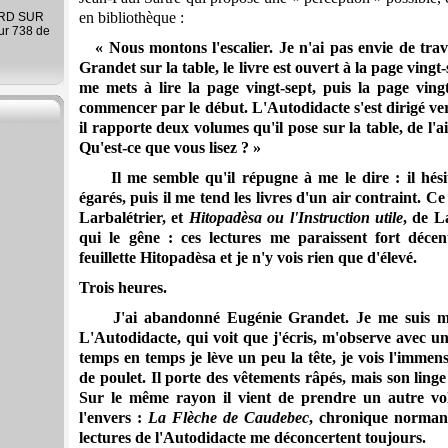
en bibliothèque :
ARD SUR
ur 738 de
« Nous montons l'escalier. Je n'ai pas envie de trav
Grandet sur la table, le livre est ouvert à la page vingt-
me mets à lire la page vingt-sept, puis la page vingt
commencer par le début. L'Autodidacte s'est dirigé ver
il rapporte deux volumes qu'il pose sur la table, de l'a
Qu'est-ce que vous lisez ? »
Il me semble qu'il répugne à me le dire : il hésit
égarés, puis il me tend les livres d'un air contraint. C
Larbalétrier, et
Hitopadèsa ou l'Instruction utile
, de L
qui le gêne : ces lectures me paraissent fort décen
feuillette Hitopadèsa et je n'y vois rien que d'élevé.
Trois heures.
J'ai abandonné Eugénie Grandet. Je me suis mis 
L'Autodidacte, qui voit que j'écris, m'observe avec u
temps en temps je lève un peu la tête, je vois l'immen
de poulet. Il porte des vêtements râpés, mais son ling
Sur le même rayon il vient de prendre un autre volu
l'envers :
La Flèche de Caudebec
, chronique norman
lectures de l'Autodidacte me déconcertent toujours.