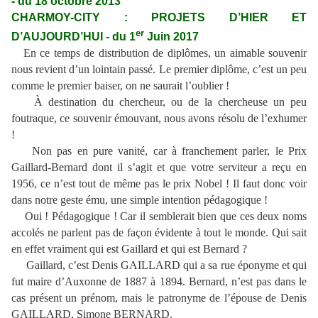
- du 18 octobre 2013
CHARMOY-CITY : PROJETS D’HIER ET
er
D’AUJOURD’HUI - du 1
Juin 2017
En ce temps de distribution de diplômes, un aimable souvenir
nous revient d’un lointain passé. Le premier diplôme, c’est un peu
comme le premier baiser, on ne saurait l’oublier !
À destination du chercheur, ou de la chercheuse un peu
foutraque, ce souvenir émouvant, nous avons résolu de l’exhumer
!
Non pas en pure vanité, car à franchement parler, le Prix
Gaillard-Bernard dont il s’agit et que votre serviteur a reçu en
1956, ce n’est tout de même pas le prix Nobel ! Il faut donc voir
dans notre geste ému, une simple intention pédagogique !
Oui ! Pédagogique ! Car il semblerait bien que ces deux noms
accolés ne parlent pas de façon évidente à tout le monde. Qui sait
en effet vraiment qui est Gaillard et qui est Bernard ?
Gaillard, c’est Denis GAILLARD qui a sa rue éponyme et qui
fut maire d’Auxonne de 1887 à 1894. Bernard, n’est pas dans le
cas présent un prénom, mais le patronyme de l’épouse de Denis
GAILLARD, Simone BERNARD.