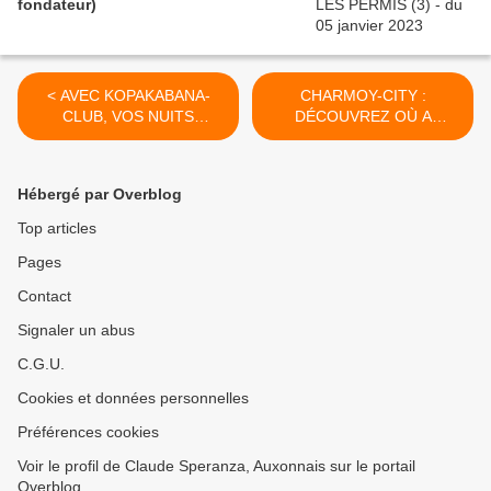
fondateur)
< AVEC KOPAKABANA-
CHARMOY-CITY :
CLUB, VOS NUITS
DÉCOUVREZ OÙ A
SERONT PLUS BELLES À
ABOUTI LE PSC « NON
DÉCIBELS-SUR-SAÔNE du
ABOUTI » ! - du 11 juillet
07 juillet 2017 (J+3124
2017 (J+3128 après le vote
Hébergé par Overblog
après le vote négatif
négatif fondateur) >
fondateur)
Top articles
Pages
Contact
Signaler un abus
C.G.U.
Cookies et données personnelles
Préférences cookies
Voir le profil de Claude Speranza, Auxonnais sur le portail
Overblog