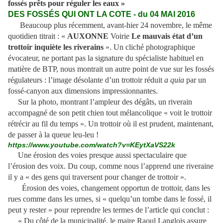
fossés prêts pour réguler les eaux »
DES FOSSÉS QUI ONT LA COTE - du 04 MAI 2016
Beaucoup plus récemment, avant-hier 24 novembre, le même
quotidien titrait : «
AUXONNE
Voirie
Le mauvais état d’un
trottoir inquiète les riverains
». Un cliché photographique
évocateur, ne portant pas la signature du spécialiste habituel en
matière de BTP, nous montrait un autre point de vue sur les fossés
régulateurs : l’image désolante d’un trottoir réduit
a quia
par un
fossé-canyon aux dimensions impressionnantes.
Sur la photo, montrant l’ampleur des dégâts, un riverain
accompagné de son petit chien tout mélancolique « voit le trottoir
rétrécir au fil du temps ». Un trottoir où il est prudent, maintenant,
de passer à la queue leu-leu !
https://www.youtube.com/watch?v=KEytXaVS22k
Une érosion des voies presque aussi spectaculaire que
l’érosion des voix. Du coup, comme nous l’apprend une riveraine
il y a « des gens qui traversent pour changer de trottoir ».
Érosion des voies, changement opportun de trottoir, dans les
rues comme dans les urnes, si « quelqu’un tombe dans le fossé, il
peut y rester » pour reprendre les termes de l’article qui conclut :
« Du côté de la municipalité, le maire Raoul Langlois assure