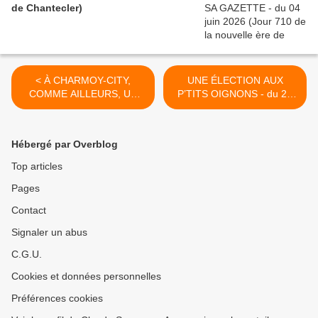
de Chantecler)
< À CHARMOY-CITY,
UNE ÉLECTION AUX
COMME AILLEURS, UN
P’TITS OIGNONS - du 28
CLOU CHASSE L’AUTRE -
novembre 2016 (J+2903
du 23 novembre 2016
après le vote négatif
(J+2898 après le vote
fondateur) >
Hébergé par Overblog
négatif fondateur)
Top articles
Pages
Contact
Signaler un abus
C.G.U.
Cookies et données personnelles
Préférences cookies