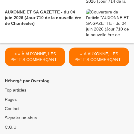
AUXONNE ET SA GAZETTE - du 04
juin 2026 (Jour 710 de la nouvelle ère
de Chantecler)
< « À AUXONNE, LES
« À AUXONNE, LES
PETITS COMMERÇANTS
PETITS COMMERÇANTS
FONT DE LA RÉSISTANCE
FONT DE LA RÉSISTANCE
» (2) - du 07 octobre 2016
» (3) - du 13 octobre 2016
(J+2851 après le vote
(J+2857 après le vote
Hébergé par Overblog
négatif fondateur)
négatif fondateur) >
Top articles
Pages
Contact
Signaler un abus
C.G.U.