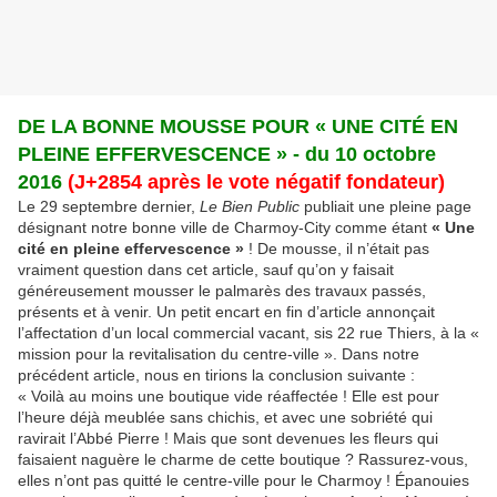
DE LA BONNE MOUSSE POUR « UNE CITÉ EN
PLEINE EFFERVESCENCE » - du 10 octobre
2016
(
J+2854 après le vote négatif fondateur)
Le 29 septembre dernier,
Le Bien Public
publiait une pleine page
désignant notre bonne ville de Charmoy-City comme étant
« Une
cité en pleine effervescence »
! De mousse, il n’était pas
vraiment question dans cet article, sauf qu’on y faisait
généreusement mousser le palmarès des travaux passés,
présents et à venir. Un petit encart en fin d’article annonçait
l’affectation d’un local commercial vacant, sis 22 rue Thiers, à la «
mission pour la revitalisation du centre-ville ». Dans notre
précédent article, nous en tirions la conclusion suivante :
« Voilà au moins une boutique vide réaffectée ! Elle est pour
l’heure déjà meublée sans chichis, et avec une sobriété qui
ravirait l’Abbé Pierre ! Mais que sont devenues les fleurs qui
faisaient naguère le charme de cette boutique ? Rassurez-vous,
elles n’ont pas quitté le centre-ville pour le Charmoy ! Épanouies