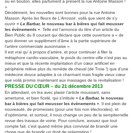
ou en bouton, elles parfument à présent la rue Antoine Masson !
»
Décidément, les nouvelles sont bonnes pour la rue Antoine
Masson. Après les fleurs de
L’Arrosoir
, voilà que vient de s’y
ouvrir
«
Le Barbar,
le nouveau bar à bières qui fait mousser
les évènements »
. Telle est l’annonce du titre d’un article du
Bien Public
du 8 courant qui déclare que cette ouverture a « de
quoi donner un supplément d’âme à la partie supérieure de
l’artère commerciale auxonnaise ».
Il est vrai qu’ à propos d’artère, et pour continuer à filer la
métaphore cardio-vasculaire, le pouls du centre-ville n’est pas au
mieux et que la récente implantation d’un cœur artificiel en
périphérie relève plus du remède de cheval (de Troie !) que d’une
médecine douce adaptée à ce charmant mais fragile vieux cœur
que voilà promis maintenant aux massages de la revitalisation !
PRESSE DU CŒUR – du 21 décembre 2013
En attendant, on lira avec plaisir l’article moussant, sans
amertume, et bien ficelé, qui s’intitule
«
Le Barbar,
le nouveau
bar à bières qui fait mousser les évènements »
. Il est plein de
nouveauté, de promesses (pour une fois non électorales), et
d’optimisme, et surtout, il nous change un peu de la sempiternelle
revue des travaux de voirie. Pour conclure, avouez que tout
compte fait, c’est quand même plus convivial de brandir une
chope que de brandir un droit de préemption !