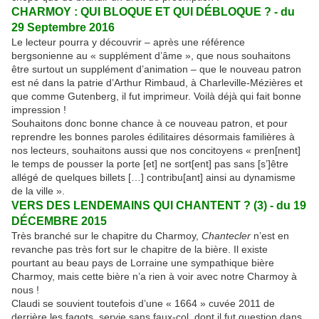
CHARMOY : QUI BLOQUE ET QUI DÉBLOQUE ? - du
29 Septembre 2016
Le lecteur pourra y découvrir – après une référence
bergsonienne au « supplément d’âme », que nous souhaitons
être surtout un supplément d’animation – que le nouveau patron
est né dans la patrie d’Arthur Rimbaud, à Charleville-Mézières et
que comme Gutenberg, il fut imprimeur. Voilà déjà qui fait bonne
impression !
Souhaitons donc bonne chance à ce nouveau patron, et pour
reprendre les bonnes paroles édilitaires désormais familières à
nos lecteurs, souhaitons aussi que nos concitoyens « pren[nent]
le temps de pousser la porte [et] ne sort[ent] pas sans [s’]être
allégé de quelques billets […] contribu[ant] ainsi au dynamisme
de la ville ».
VERS DES LENDEMAINS QUI CHANTENT ? (3) - du 19
DÉCEMBRE 2015
Très branché sur le chapitre du Charmoy,
Chantecler
n’est en
revanche pas très fort sur le chapitre de la bière. Il existe
pourtant au beau pays de Lorraine une sympathique bière
Charmoy, mais cette bière n’a rien à voir avec notre Charmoy à
nous !
Claudi se souvient toutefois d’une « 1664 » cuvée 2011 de
derrière les fagots, servie sans faux-col, dont il fut question dans