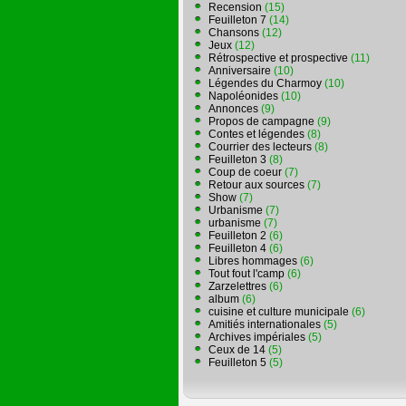
Recension
(15)
Feuilleton 7
(14)
Chansons
(12)
Jeux
(12)
Rétrospective et prospective
(11)
Anniversaire
(10)
Légendes du Charmoy
(10)
Napoléonides
(10)
Annonces
(9)
Propos de campagne
(9)
Contes et légendes
(8)
Courrier des lecteurs
(8)
Feuilleton 3
(8)
Coup de coeur
(7)
Retour aux sources
(7)
Show
(7)
Urbanisme
(7)
urbanisme
(7)
Feuilleton 2
(6)
Feuilleton 4
(6)
Libres hommages
(6)
Tout fout l'camp
(6)
Zarzelettres
(6)
album
(6)
cuisine et culture municipale
(6)
Amitiés internationales
(5)
Archives impériales
(5)
Ceux de 14
(5)
Feuilleton 5
(5)