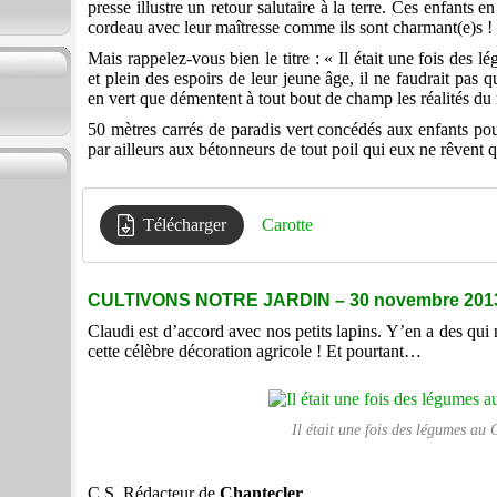
presse illustre un retour salutaire à la terre. Ces enfants e
cordeau avec leur maîtresse comme ils sont charmant(e)s !
Mais rappelez-vous bien le titre : « Il était une fois des 
et plein des espoirs de leur jeune âge, il ne faudrait pas 
en vert que démentent à tout bout de champ les réalités d
50 mètres carrés de paradis vert concédés aux enfants po
par ailleurs aux bétonneurs de tout poil qui eux ne rêvent q
Télécharger
Carotte
CULTIVONS NOTRE JARDIN – 30 novembre 201
Claudi est d’accord avec nos petits lapins. Y’en a des qui 
cette célèbre décoration agricole ! Et pourtant…
Il était une fois des légumes au
C.S. Rédacteur de
Chantecler
,