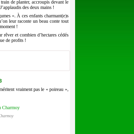
n train de planter, accroupis devant le
 J’applaudis des deux mains !
légumes ». À ces enfants charmant(e)s
qu’on leur raconte un beau conte tout
u moment !
ur rêver et combien d’hectares cédés
ue de profits !
3
méritent vraiment pas le « poireau »,
 Charmoy