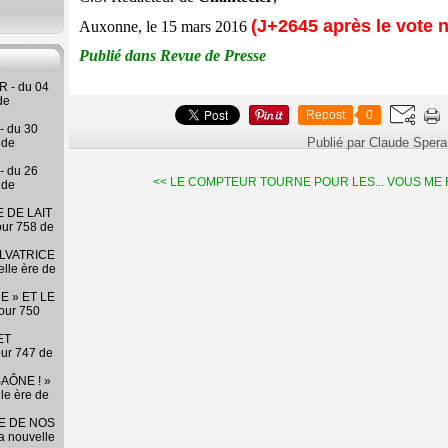
(J+2645 après le vote n
Auxonne, le 15 mars 2016
Publié dans Revue de Presse
 - du 04
de
Repost
0
- du 30
Publié par Claude Sper
 de
- du 26
<< LE COMPTEUR TOURNE POUR LES...
VOUS ME F
 de
 DE LAIT
our 758 de
LVATRICE
elle ère de
E » ET LE
our 750
ET
our 747 de
AÔNE ! »
lle ère de
RE DE NOS
la nouvelle