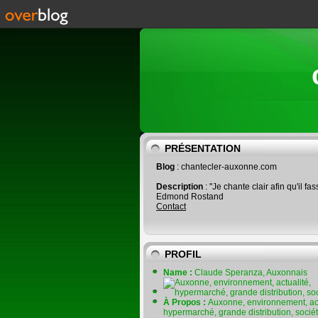
PRÉSENTATION
Blog
: chantecler-auxonne.com
Description
: "Je chante clair afin qu'il fas
Edmond Rostand
Contact
PROFIL
Name :
Claude Speranza, Auxonnais
À Propos :
Auxonne, environnement, act
hypermarché, grande distribution, socié