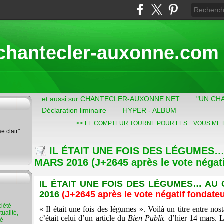
chantecler-auxonne.com
et aussi sur CHANTECLER-AUXONNE.NET
"UN CH
Déclaration liminaire
HYPER - ALBUM
<< LE COMPTEUR TOURNE POUR LES...
VOUS ME F
se clair"
IL ÉTAIT UNE FOIS DES LÉGUMES…
MARS 2016 (J+2645 après le vote négati
IL ÉTAIT UNE FOIS DES LÉGUMES… AU 
2016
(J+2645 après le vote négatif fondateu
« Il était une fois des légumes ». Voilà un titre entre nost
ualité,
c’était celui d’un article du
Bien Public
d’hier 14 mars. L
té