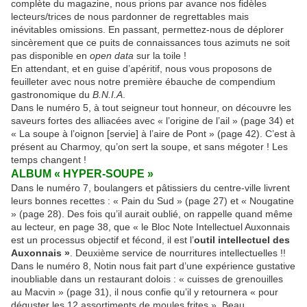
complète du magazine, nous prions par avance nos fidèles
lecteurs/trices de nous pardonner de regrettables mais
inévitables omissions. En passant, permettez-nous de déplorer
sincèrement que ce puits de connaissances tous azimuts ne soit
pas disponible en
open data
sur la toile !
En attendant, et en guise d’apéritif, nous vous proposons de
feuilleter avec nous notre première ébauche de compendium
gastronomique du
B.N.I.A
.
Dans le numéro 5, à tout seigneur tout honneur, on découvre les
saveurs fortes des alliacées avec « l’origine de l’ail » (page 34) et
« La soupe à l’oignon [servie] à l’aire de Pont » (page 42). C’est à
présent au Charmoy, qu’on sert la soupe, et sans mégoter ! Les
temps changent !
ALBUM « HYPER-SOUPE »
Dans le numéro 7, boulangers et pâtissiers du centre-ville livrent
leurs bonnes recettes : « Pain du Sud » (page 27) et « Nougatine
» (page 28). Des fois qu’il aurait oublié, on rappelle quand même
au lecteur, en page 38, que « le Bloc Note Intellectuel Auxonnais
est un processus objectif et fécond, il est l’
outil intellectuel des
Auxonnais »
. Deuxième service de nourritures intellectuelles !!
Dans le numéro 8, Notin nous fait part d’une expérience gustative
inoubliable dans un restaurant dolois : « cuisses de grenouilles
au Macvin » (page 31), il nous confie qu’il y retournera « pour
déguster les 12 assortiments de moules frites ». Beau