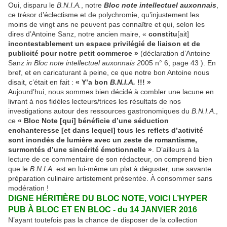
Oui, disparu le
B.N.I.A.
, notre
Bloc note intellectuel auxonnais
,
ce trésor d’éclectisme et de polychromie, qu’injustement les
moins de vingt ans ne peuvent pas connaître et qui, selon les
dires d’Antoine Sanz, notre ancien maire, «
constitu
[ait]
incontestablement un espace privilégié de liaison et de
publicité pour notre petit commerce
»
(déclaration d’Antoine
Sanz
in Bloc note intellectuel auxonnais 2
005 n° 6, page 43 ). En
bref, et en caricaturant à peine, ce que notre bon Antoine nous
disait, c’était en fait :
« Y’a bon
B.N.I.A.
!!! »
Aujourd’hui, nous sommes bien décidé à combler une lacune en
livrant à nos fidèles lecteurs/trices les résultats de nos
investigations autour des ressources gastronomiques du
B.N.I.A
.,
ce
« Bloc Note [qui] bénéficie d’une séduction
enchanteresse [et dans lequel] tous les reflets d’activité
sont inondés de lumière avec un zeste de romantisme,
surmontés d’une sincérité émotionnelle »
. D’ailleurs à la
lecture de ce commentaire de son rédacteur, on comprend bien
que le
B.N.I.A
. est en lui-même un plat à déguster, une savante
préparation culinaire artistement présentée. À consommer sans
modération !
DIGNE HÉRITIÈRE DU BLOC NOTE, VOICI L’HYPER
PUB À BLOC ET EN BLOC - du 14 JANVIER 2016
N’ayant toutefois pas la chance de disposer de la collection