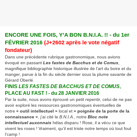
ENCORE UNE FOIS, Y’A BON B.N.I.A. !! - du 1er
FÉVRIER 2016
(J+2602 après le vote négatif
fondateur)
Dans une précédente rubrique gastronomique, nous avions
évoqué en passant
Les fastes de Bacchus et de Comus
,
magnifique bibliographie historique illustrée de l’art du boire et du
manger, parue à la fin du siècle dernier sous la plume savante de
Gérard Oberlé.
FINIS
LES FASTES DE BACCHUS
ET DE COMUS
,
PLACE AU FAST ! - du 28 JANVIER 2016
Par la suite, nous avons éprouvé un petit repentir, celui de ne pas
avoir exploré les ressources gastronomiques éventuelles de
notre
«
outil intellectuel »
local et
« poignée de la porte de la
connaissance »
, j’ai cité le
B.N.I.A.
, notre
Bloc note
intellectuel auxonnais
hélas disparu ! Rose, il a vécu ce que
vivent les roses ! Vraiment, qu’il est triste notre temps où tout fout
l’camp !