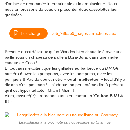
d’artiste de renommée internationale et intergalactique. Nous
nous empressons de vous en présenter deux cassolettes bien
gratinées.
Télécharger
/ob_98bae9_pages-arrachees-aux-notules-gastronom
Presque aussi délicieux qu’un Viandox bien chaud tété avec une
paille sous un chapeau de paille à Bora-Bora, dans une vieille
canette de Coca !
Et tout aussi excitant que les grillades au barbecue du
B.N.I.A.
numéro 6 avec les pompoms, avec les pompoms, avec les
pompiers !! Pas de doute, notre
«
outil intellectuel »
local d’il y a
dix ans n’est pas mort ! Il s’adapte, on peut même dire à présent
qu’il est hyper-adapté ! Miam ! Miam !
Alors, rassuré(e)s, reprenons tous en chœur :
« Y’a bon
B.N.I.A.
!!! »
Lesgrillades à la bloc note du nouvellisme au Charmoy