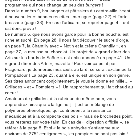
programme qui nous change un peu des
burgers
!
Dans le numéro 9, boulangers et pâtissiers du centre-ville livrent
à nouveau leurs bonnes recettes : meringue (page 22) et Tarte
bressane (page 38). En cas d’urticaire, se reporter page 4. Tout
est donc prévu !
Le numéro 6, que nous avons gardé pour la bonne bouche, est
riche et sucré. En page 28, il nous fait découvrir le sucre d’orge,
en page 7, la Chantilly avec « Notin et la crème Chantilly », en
page 37, la mousse au chocolat. Un projet de « grand dîner des
Arts sur les bords de Saône » est enfin annoncé en page 41. Un
« grand dîner des Arts », mazette ! Pour voir ça peint par
Fragonard, je donnerais mes œufs au lard, se serait exclamée la
Pompadour ! La page 23, quant à elle, est unique en son genre.
Ses titres annoncent conjointement, je vous le donne en mille… «
Grillades » et « Pompiers » !! Un rapprochement qui fait chaud au
coeur !
Amateurs de grillades, à la rubrique du même nom, vous
apprendrez ainsi que « la lignine […] est un mélange de
polymères phénoliques, qui contribuent à la résistance
mécanique et à la compacité des bois » mais de brochettes point,
vous resterez sur votre faim. En cas de « digestion difficile », se
référer à la page 8. Et si « le bois anhydre s’enflamme aux
environs de 275° centigrades », les pompiers ne sont pas loin !