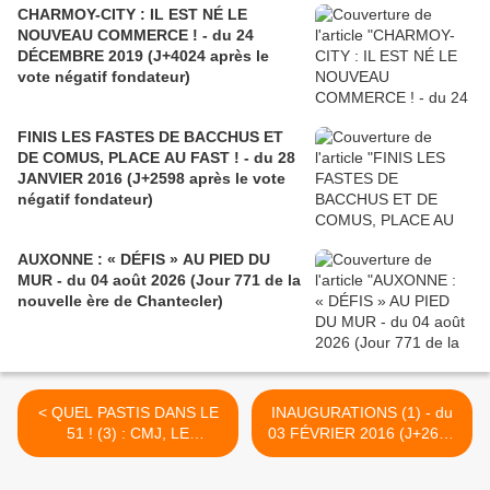
CHARMOY-CITY : IL EST NÉ LE
NOUVEAU COMMERCE ! - du 24
DÉCEMBRE 2019 (J+4024 après le
vote négatif fondateur)
FINIS LES FASTES DE BACCHUS ET
DE COMUS, PLACE AU FAST ! - du 28
JANVIER 2016 (J+2598 après le vote
négatif fondateur)
AUXONNE : « DÉFIS » AU PIED DU
MUR - du 04 août 2026 (Jour 771 de la
nouvelle ère de Chantecler)
< QUEL PASTIS DANS LE
INAUGURATIONS (1) - du
51 ! (3) : CMJ, LE
03 FÉVRIER 2016 (J+2604
COLLÈGE ÉVACUÉ ! - du
après le vote négatif
30 JANVIER 2016 (J+2600
fondateur) >