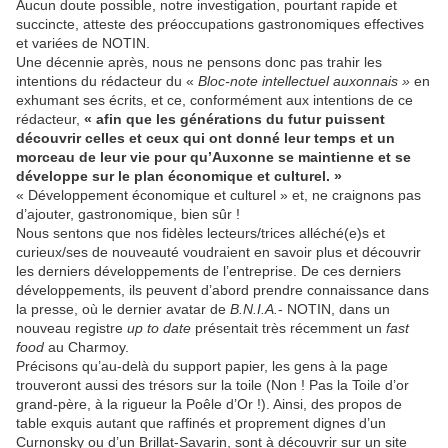
Aucun doute possible, notre investigation, pourtant rapide et
succincte, atteste des préoccupations gastronomiques effectives
et variées de NOTIN.
Une décennie après, nous ne pensons donc pas trahir les
intentions du rédacteur du «
Bloc-note intellectuel auxonnais »
en
exhumant ses écrits, et ce, conformément aux intentions de ce
rédacteur,
« afin que les générations du futur puissent
découvrir celles et ceux qui ont donné leur temps et un
morceau de leur vie pour qu’Auxonne se maintienne et se
développe sur le plan économique et culturel. »
« Développement économique et culturel » et, ne craignons pas
d’ajouter, gastronomique, bien sûr !
Nous sentons que nos fidèles lecteurs/trices alléché(e)s et
curieux/ses de nouveauté voudraient en savoir plus et découvrir
les derniers développements de l’entreprise. De ces derniers
développements, ils peuvent d’abord prendre connaissance dans
la presse, où le dernier avatar de
B.N.I.A.
- NOTIN, dans un
nouveau registre
up to date
présentait très récemment un
fast
food
au Charmoy.
Précisons qu’au-delà du support papier, les gens à la page
trouveront aussi des trésors sur la toile (Non ! Pas la Toile d’or
grand-père, à la rigueur la Poêle d’Or !). Ainsi, des propos de
table exquis autant que raffinés et proprement dignes d’un
Curnonsky ou d’un Brillat-Savarin, sont à découvrir sur un site