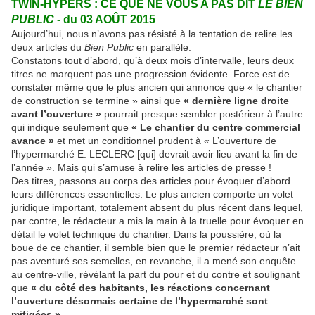
TWIN-HYPERS : CE QUE NE VOUS A PAS DIT
LE BIEN
PUBLIC
- du 03 AOÛT 2015
Aujourd’hui, nous n’avons pas résisté à la tentation de relire les
deux articles du
Bien Public
en parallèle.
Constatons tout d’abord, qu’à deux mois d’intervalle, leurs deux
titres ne marquent pas une progression évidente. Force est de
constater même que le plus ancien qui annonce que « le chantier
de construction se termine » ainsi que
« dernière ligne droite
avant l’ouverture »
pourrait presque sembler postérieur à l’autre
qui indique seulement que
« Le chantier du centre commercial
avance »
et met un conditionnel prudent à « L’ouverture de
l’hypermarché E. LECLERC [qui] devrait avoir lieu avant la fin de
l’année ». Mais qui s’amuse à relire les articles de presse !
Des titres, passons au corps des articles pour évoquer d’abord
leurs différences essentielles. Le plus ancien comporte un volet
juridique important, totalement absent du plus récent dans lequel,
par contre, le rédacteur a mis la main à la truelle pour évoquer en
détail le volet technique du chantier. Dans la poussière, où la
boue de ce chantier, il semble bien que le premier rédacteur n’ait
pas aventuré ses semelles, en revanche, il a mené son enquête
au centre-ville, révélant la part du pour et du contre et soulignant
que
« du côté des habitants, les réactions concernant
l’ouverture désormais certaine de l’hypermarché sont
mitigées ».