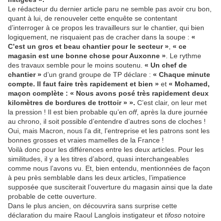
Le rédacteur du dernier article paru ne semble pas avoir cru bon,
quant à lui, de renouveler cette enquête se contentant
d’interroger à ce propos les travailleurs sur le chantier, qui bien
logiquement, ne risquaient pas de cracher dans la soupe :
«
C’est un gros et beau chantier pour le secteur »
,
« ce
magasin est une bonne chose pour Auxonne »
. Le rythme
des travaux semble pour le moins soutenu.
« Un chef de
chantier »
d’un grand groupe de TP déclare :
« Chaque minute
compte. Il faut faire très rapidement et bien »
et
« Mohamed,
maçon complète : « Nous avons posé très rapidement deux
kilomètres de bordures de trottoir » ».
C’est clair, on leur met
la pression ! Il est bien probable qu’en
off
, après la dure journée
au chrono, il soit possible d’entendre d’autres sons de cloches !
Oui, mais Macron, nous l’a dit, l’entreprise et les patrons sont les
bonnes grosses et vraies mamelles de la France !
Voilà donc pour les différences entre les deux articles. Pour les
similitudes, il y a les titres d’abord, quasi interchangeables
comme nous l’avons vu. Et, bien entendu, mentionnées de façon
à peu près semblable dans les deux articles, l’impatience
supposée que susciterait l’ouverture du magasin ainsi que la date
probable de cette ouverture.
Dans le plus ancien, on découvrira sans surprise cette
déclaration du maire Raoul Langlois instigateur et
tifoso
notoire