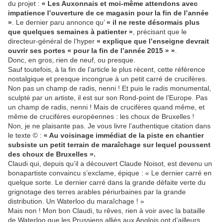
du projet :
«
Les Auxonnais et moi-même
attendons avec
impatience l’ouverture de ce magasin pour la fin de l’année
»
. Le dernier paru annonce qu’
« il ne reste désormais plus
que quelques semaines à patienter »
, précisant que le
directeur-général de l’hyper
« explique que l’enseigne devrait
ouvrir ses portes « pour la fin de l’année 2015 » »
.
Donc, en gros, rien de neuf, ou presque.
Sauf toutefois, à la fin de l’article le plus récent, cette référence
nostalgique et presque incongrue à un petit carré de crucifères.
Non pas un champ de radis, nenni ! Et puis le radis monumental,
sculpté par un artiste, il est sur son Rond-point de l’Europe. Pas
un champ de radis, nenni ! Mais de crucifères quand même, et
même de crucifères européennes : les choux de Bruxelles !
Non, je ne plaisante pas. Je vous livre l’authentique citation dans
le texte © :
« Au voisinage immédiat de la piste en chantier
subsiste un petit terrain de maraîchage sur lequel poussent
des choux de Bruxelles ».
Claudi qui, depuis qu’il a découvert Claude Noisot, est devenu un
bonapartiste convaincu s’exclame, épique : « Le dernier carré en
quelque sorte. Le dernier carré dans la grande défaite verte du
grignotage des terres arables périurbaines par la grande
distribution. Un Waterloo du maraîchage ! »
Mais non ! Mon bon Claudi, tu rêves, rien à voir avec la bataille
de Waterloo que les Prussiens alliés aux Anglois ont d’ailleurs