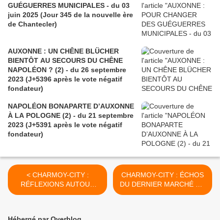
GUÉGUERRES MUNICIPALES - du 03
juin 2025 (Jour 345 de la nouvelle ère
de Chantecler)
AUXONNE : UN CHÊNE BLÜCHER
BIENTÔT AU SECOURS DU CHÊNE
NAPOLÉON ? (2) - du 26 septembre
2023 (J+5396 après le vote négatif
fondateur)
NAPOLÉON BONAPARTE D’AUXONNE
À LA POLOGNE (2) - du 21 septembre
2023 (J+5391 après le vote négatif
fondateur)
< CHARMOY-CITY :
CHARMOY-CITY : ÉCHOS
RÉFLEXIONS AUTOUR
DU DERNIER MARCHÉ DU
D’UN AVIS DE DÉPÔT DE
DIMANCHE SUR UN AIR
PERMIS AU CHARMOY (3)
DE BÉCAUD - du 21
- du 18 septembre 2020
septembre 2020 (J+4296
Hébergé par Overblog