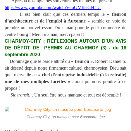
Après la nostalgie des souvenirs, les réalités du présent !
https://www.youtube.com/watch?v=qGMffsiGHTU
Il est bien clair que ces derniers temps le
« fleuron
d’architecture et de l’emploi à Auxonne »
semble en voie de
prendre un nouvel essor. Du nanan pour le petit commerce de
centre-bourg ! Merci maman, merci papa !!
CHARMOY-CITY : RÉFLEXIONS AUTOUR D’UN AVIS
DE DÉPÔT DE PERMIS AU CHARMOY (3) - du 18
septembre 2020
Dommage que le barde attitré du
« fleuron »
, Robert-Daniel S.
ait déserté depuis notre firmament culturel charmoysien. Dieu sait
quel merveille ce
« chef d’entreprise industrielle (à la retraite)
une de mes multiples facettes »
aurait pu nous pondre à ce
propos !
Sic transit…
Un seul être nous manque et tout est dépeuplé !
Charmoy-City, un masque pour Bonaparte .jpg