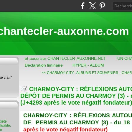
chantecler-auxonne.com
et aussi sur CHANTECLER-AUXONNE.NET
"UN CH
Déclaration liminaire
HYPER - ALBUM
<< CHARMOY-CITY : ALBUMS ET SOUVENIRS...
CHARM
se clair"
CHARMOY-CITY : RÉFLEXIONS AUT
DÉPÔT DE PERMIS AU CHARMOY (3) - d
(J+4293 après le vote négatif fondateur
CHARMOY-CITY : RÉFLEXIONS AUTOU
DE PERMIS AU CHARMOY (3) - du 18
ualité,
après le vote négatif fondateur)
té