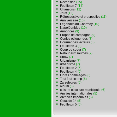
Recension
(15)
Feuilleton 7
(14)
Chansons
(12)
Jeux
(12)
Rétrospective et prospective
(11)
Anniversaire
(10)
Légendes du Charmoy
(10)
Napoléonides
(10)
Annonces
(9)
Propos de campagne
(9)
Contes et légendes
(8)
Courrier des lecteurs
(8)
Feuilleton 3
(8)
Coup de coeur
(7)
Retour aux sources
(7)
Show
(7)
Urbanisme
(7)
urbanisme
(7)
Feuilleton 2
(6)
Feuilleton 4
(6)
Libres hommages
(6)
Tout fout l'camp
(6)
Zarzelettres
(6)
album
(6)
cuisine et culture municipale
(6)
Amitiés internationales
(5)
Archives impériales
(5)
Ceux de 14
(5)
Feuilleton 5
(5)