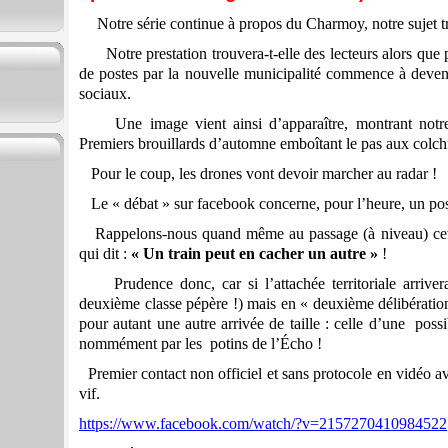
Notre série continue à propos du Charmoy, notre sujet tr
Notre prestation trouvera-t-elle des lecteurs alors que pa
de postes par la nouvelle municipalité commence à deveni
sociaux.
Une image vient ainsi d’apparaître, montrant notre 
Premiers brouillards d’automne emboîtant le pas aux colchi
Pour le coup, les drones vont devoir marcher au radar !
Le « débat » sur facebook concerne, pour l’heure, un post
Rappelons-nous quand même au passage (à niveau) cette
qui dit :
« Un train peut en cacher un autre »
!
Prudence donc, car si l’attachée territoriale arriver
deuxième classe pépère !) mais en « deuxième délibération
pour autant une autre arrivée de taille : celle d’une poss
nommément par les potins de l’Écho !
Premier contact non officiel et sans protocole en vidéo avec
vif.
https://www.facebook.com/watch/?v=2157270410984522