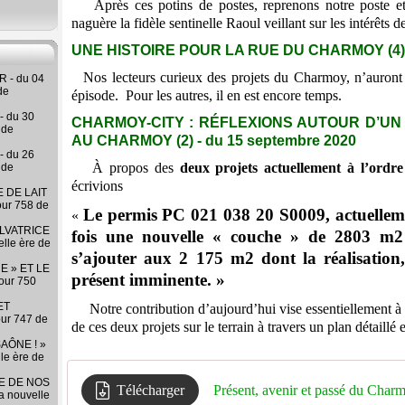
Après ces potins de postes, reprenons notre poste e
naguère la fidèle sentinelle Raoul veillant sur les intérêts d
UNE HISTOIRE POUR LA RUE DU CHARMOY (4) -
Nos lecteurs curieux des projets du Charmoy, n’auront
 - du 04
de
épisode. Pour les autres, il en est encore temps.
- du 30
CHARMOY-CITY : RÉFLEXIONS AUTOUR D’UN
 de
AU CHARMOY (2) - du 15 septembre 2020
- du 26
À propos des
deux projets actuellement à l’ord
 de
écrivions
 DE LAIT
our 758 de
Le permis PC 021 038 20 S0009, actuelleme
«
LVATRICE
fois une nouvelle « couche » de 2803 m2 
elle ère de
s’ajouter aux 2 175 m2 dont la réalisation,
E » ET LE
présent imminente. »
our 750
ET
Notre contribution d’aujourd’hui vise essentiellement à of
our 747 de
de ces deux projets sur le terrain à travers un plan détaillé
AÔNE ! »
lle ère de
RE DE NOS
Télécharger
Présent, avenir et passé du Char
la nouvelle