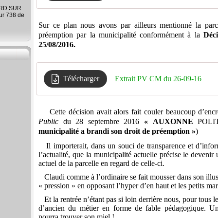
ARD SUR
ur 738 de
Sur ce plan nous avons par ailleurs mentionné la parc
préemption par la municipalité conformément à la
Déc
25/08/2016.
Télécharger
Extrait PV CM du 26-09-16
Cette décision avait alors fait couler beaucoup d’encre
Public
du 28 septembre 2016
« AUXONNE
POL
municipalité a brandi son droit de préemption »
)
Il importerait, dans un souci de transparence et d’info
l’actualité, que la municipalité actuelle précise le devenir u
actuel de la parcelle en regard de celle-ci.
Claudi comme à l’ordinaire se fait mousser dans son illust
« pression » en opposant l’hyper d’en haut et les petits ma
Et la rentrée n’étant pas si loin derrière nous, pour tous 
d’ancien du métier en forme de fable pédagogique. Un
pourra trouver son miel !