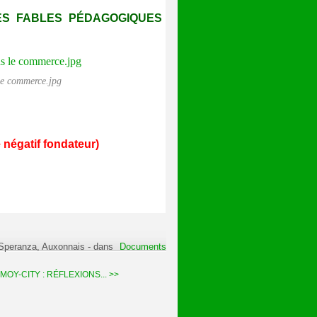
LES FABLES PÉDAGOGIQUES
le commerce.jpg
 négatif fondateur)
 Speranza, Auxonnais
-
dans
Documents
OY-CITY : RÉFLEXIONS... >>