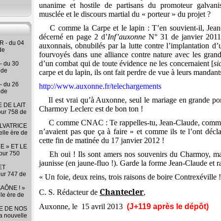
unanime et hostile de partisans du promoteur galvani
musclée et le discours martial du « porteur » du projet ?
C comme la Carpe et le lapin : T’en souvient-il, Jean
décerné en page 2 d’
Inf’auxonne
N° 31 de janvier 2011 
 - du 04
auxonnais, obnubilés par la lutte contre l’implantation d’
de
fourvoyés dans une alliance contre nature avec les grand
d’un combat qui de toute évidence ne les concernaient [
si
- du 30
 de
carpe et du lapin, ils ont fait perdre de vue à leurs mandants
- du 26
http://www.auxonne.fr/telechargements
 de
Il est vrai qu’à Auxonne, seul le mariage en grande p
 DE LAIT
Charmoy Leclerc est de bon ton !
our 758 de
C comme CNAC : Te rappelles-tu, Jean-Claude, comme c
LVATRICE
n’avaient pas que ça à faire » et comme ils te l’ont déc
elle ère de
cette fin de matinée du 17 janvier 2012 !
E » ET LE
our 750
Eh oui ! Ils sont amers nos souvenirs du Charmoy, ma
jaunisse (en jaune-fluo !). Garde la forme Jean-Claude et ra
ET
our 747 de
« Un foie, deux reins, trois raisons de boire Contrexéville 
AÔNE ! »
Chantecler
C. S. Rédacteur
de
,
lle ère de
Auxonne, le
15
avril 2013
(J+119 après le dépôt)
RE DE NOS
la nouvelle