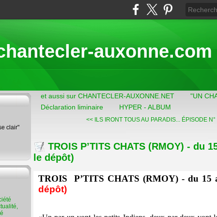
chantecler-auxonne.com
et aussi sur CHANTECLER-AUXONNE.NET
"UN CH
Déclaration liminaire
HYPER - ALBUM
<< ILS IRONT TOUS AU PARADIS...
ÉPISODE N° 
se clair"
TROIS P’TITS CHATS (RMOY) - du 15 
le dépôt)
TROIS
P’TITS CHATS (RMOY) - du 15 a
dépôt)
ualité,
té