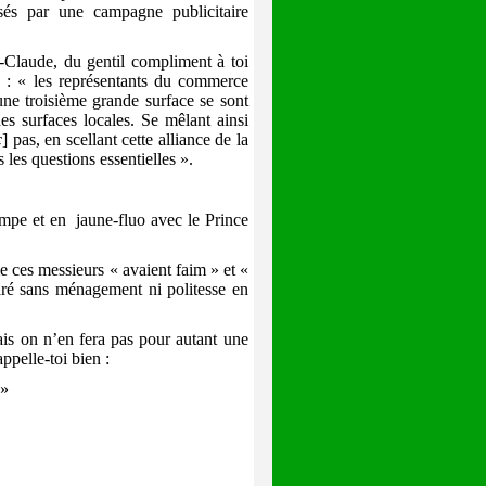
sés par une campagne publicitaire
-Claude, du gentil compliment à toi
: « les représentants du commerce
une troisième grande surface se sont
es surfaces locales. Se mêlant ainsi
c
]
pas, en scellant cette alliance de la
 les questions essentielles ».
ompe et en
jaune-fluo avec le Prince
es messieurs « avaient faim » et «
laré sans ménagement ni politesse en
is on n’en fera pas pour autant une
ppelle-toi bien :
!»