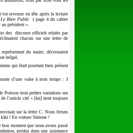
s amoureux, trois par trois vont les
m’est revenue en tête après la lecture
s
Le Bien Public
( page 4 du cahier
r au président ».
cho des
discours officiels relatés par
éclinaient chacun sur une lettre de
le représentant du maire, décernaient
at inégal.
homme qui était pourtant bien présent
monie d’une valse à trois temps : 3
 Poirson trois petites variations sur
 l’article cité « [lui] tient toujours
ovisait sur la lettre C. Nous ferons
iki ! En voiture Simone !
le bon moment que nous avons passé
ultation, perdus dans une assistance