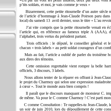
«Un par un vont les petits Indiens, deux par deux vont le
p’tits soldats, et moi, je vais comme je veux »
Bizarrement, cette petite ritournelle d’un autre siècle 
de l’article d’hommage à Jean-Claude Poirson paru dan
local) du samedi 13
avril dernier, sous le titre « L’au revoi
J’ai vite compris que la petite ritournelle venait en é
l’article qui, en référence au fameux triple A (AAA), d
l’alphabet, trois vertus du président partant.
Trois officiels : le député, le conseiller général et 
chacun « trois labels » au petit soldat courageux d’un comb
Mais au fait, l’article a oublié de parler du troisième 
aux dires des témoins.
Cette omission regrettable vient rompre la belle har
officiels, 3 discours, 3 labels.
Nous allons tenter de la réparer en offrant à Jean-Claude
le projet du Charmoy qui selon une expression maladroite de
à cœur ». Tout le monde aura bien compris !
Il paraît que le discours manquant de monsieur C. impr
de même. Va pour le C comme Charmoy ! C’est parti mon k
C comme Consultation : Te rappelles-tu Jean-Claude, 
un soir de juin 2010, lors du dépouillement de cette cons