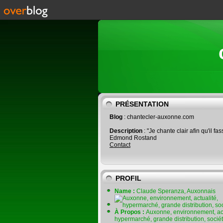
PRÉSENTATION
Blog
: chantecler-auxonne.com
Description
: "Je chante clair afin qu'il fas
Edmond Rostand
Contact
PROFIL
Name :
Claude Speranza, Auxonnais
À Propos :
Auxonne, environnement, act
hypermarché, grande distribution, socié