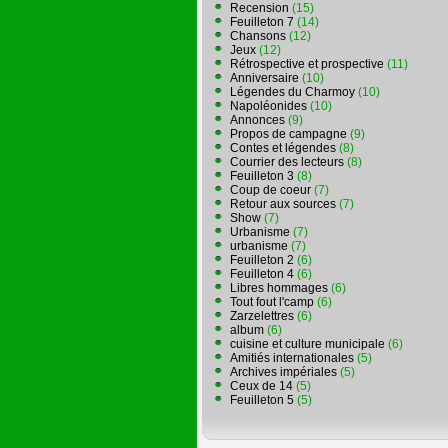
Recension
(15)
Feuilleton 7
(14)
Chansons
(12)
Jeux
(12)
Rétrospective et prospective
(11)
Anniversaire
(10)
Légendes du Charmoy
(10)
Napoléonides
(10)
Annonces
(9)
Propos de campagne
(9)
Contes et légendes
(8)
Courrier des lecteurs
(8)
Feuilleton 3
(8)
Coup de coeur
(7)
Retour aux sources
(7)
Show
(7)
Urbanisme
(7)
urbanisme
(7)
Feuilleton 2
(6)
Feuilleton 4
(6)
Libres hommages
(6)
Tout fout l'camp
(6)
Zarzelettres
(6)
album
(6)
cuisine et culture municipale
(6)
Amitiés internationales
(5)
Archives impériales
(5)
Ceux de 14
(5)
Feuilleton 5
(5)