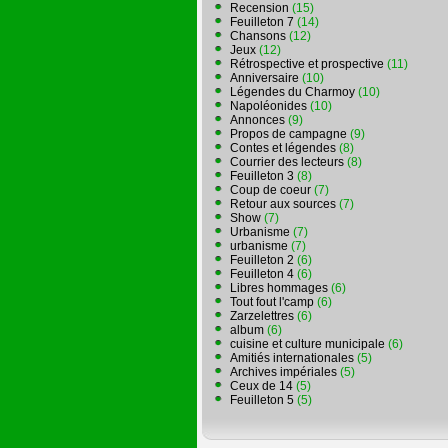
Recension
(15)
Feuilleton 7
(14)
Chansons
(12)
Jeux
(12)
Rétrospective et prospective
(11)
Anniversaire
(10)
Légendes du Charmoy
(10)
Napoléonides
(10)
Annonces
(9)
Propos de campagne
(9)
Contes et légendes
(8)
Courrier des lecteurs
(8)
Feuilleton 3
(8)
Coup de coeur
(7)
Retour aux sources
(7)
Show
(7)
Urbanisme
(7)
urbanisme
(7)
Feuilleton 2
(6)
Feuilleton 4
(6)
Libres hommages
(6)
Tout fout l'camp
(6)
Zarzelettres
(6)
album
(6)
cuisine et culture municipale
(6)
Amitiés internationales
(5)
Archives impériales
(5)
Ceux de 14
(5)
Feuilleton 5
(5)