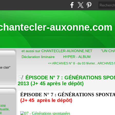
chantecler-auxonne.com
et aussi sur CHANTECLER-AUXONNE.NET
"UN CH
Déclaration liminaire
HYPER - ALBUM
<< ARCHIVES N° 8 - du 03 février...
ARCHIVES N° 
se clair"
ÉPISODE N° 7 : GÉNÉRATIONS SPONT
2013 (J+ 45 après le dépôt)
ÉPISODE N° 7 : GÉNÉRATIONS SPONTANÉ
(J+ 45
après le dépôt)
ualité,
té