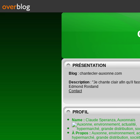
PRÉSENTATION
Blog
: chantecler-auxonne.com
Description
: "Je chante clair afin qu'il fas
Edmond Rostand
Contact
PROFIL
Name :
Claude Speranza, Auxonnais
À Propos :
Auxonne, environnement, act
hypermarché, grande distribution, socié