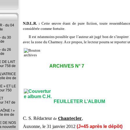
N.D.L.R. :
Cette œuvre étant de pure fiction, toute ressemblance
 - du 04
considérée comme fortuite.
de
Il est néanmoins possible que l’auteur ait jugé bon de s’inspirer l
- du 30
 de
avec la zone du Charmoy. A ce propos, le lecteur pourra se reporter 
- du 26
 de
 DE LAIT
ARCHIVES N° 7
our 758 de
LVATRICE
elle ère de
E » ET LE
our 750
ET
FEUILLETER L’ALBUM
our 747 de
AÔNE ! »
lle ère de
Chantecler
C. S. Rédacteur
,
de
RE DE NOS
Auxonne, le 31 janvier 2012
(J+45 après le dépôt)
la nouvelle