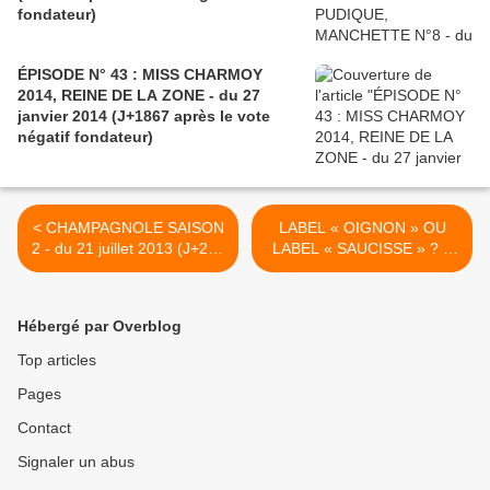
fondateur)
ÉPISODE N° 43 : MISS CHARMOY
2014, REINE DE LA ZONE - du 27
janvier 2014 (J+1867 après le vote
négatif fondateur)
< CHAMPAGNOLE SAISON
LABEL « OIGNON » OU
2 - du 21 juillet 2013 (J+216
LABEL « SAUCISSE » ? –
après le PREMIER dépôt)
du 28 juillet 2013 (J+223
après le PREMIER dépôt) >
Hébergé par Overblog
Top articles
Pages
Contact
Signaler un abus