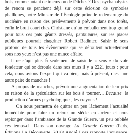
bois, comme autant de totems ou de fétiches ? Des psychanalystes
de renom se penchent déjà sur cette éclosion de symboles
phalliques, notre Ministre de l’Écologie prône le redémarrage du
nucléaire en raison des prélèvements à prévoir dans nos forêts,
enfin le bruit court chez Christiane qu’un emballement trop grand
pour tous ces pals géants dressés, patibulaires, sur les places
publiques pourrait chagriner Robert Badinter. Saisir le sens
profond de tous les évènements qui se déroulent actuellement
sous nos yeux n’est pas une mince affaire.
Il ne s’agit plus là seulement de saisir le « sens » du vote
fondateur qui se déroula dans nos murs il y a 2221 jours ; pour
cela, nous avions l’expert qui va bien, mais à présent, c’est une
autre paire de manches !
À propos de manches, prévoir une augmentation de leur prix
en raison de la spéculation sur les bois à tourner….
Because
la
production d’armes psychologiques, les crayons !
On nous permettra de quitter un peu lâchement l’actualité
immédiate pour faire un retour un siècle en arrière et nous
replonger dans l’ambiance de la Grande Guerre, un peu oubliée
ces temps-ci. Dans son ouvrage
La Grande Guerre
(Paris,
Éditions La Découverte, 2010) André Loez rapporte l’existence,