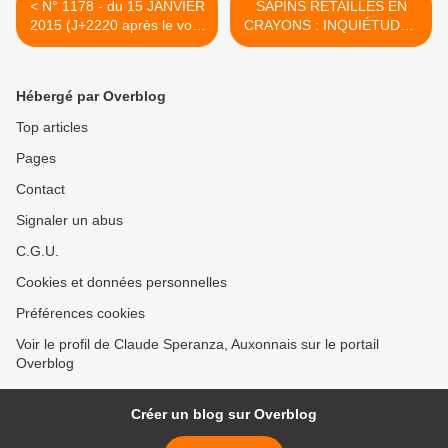
< N° 1178 - du 15 JANVIER
SAPINS RETAILLÉS EN
2015 (J+2220 après le vote
CRAYONS : INQUIÉTUDES
négatif fondateur)
À BERCY - du 17 JANVIER
2015 (J+2222 après le vote
négatif fondateur) >
Hébergé par Overblog
Top articles
Pages
Contact
Signaler un abus
C.G.U.
Cookies et données personnelles
Préférences cookies
Voir le profil de Claude Speranza, Auxonnais sur le portail
Overblog
Créer un blog sur Overblog