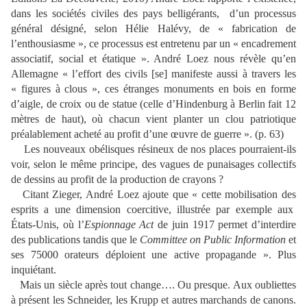
dans les sociétés civiles des pays belligérants,
d’un processus
général désigné, selon Hélie Halévy, de « fabrication de
l’enthousiasme », ce processus est entretenu par un « encadrement
associatif, social et étatique ». André Loez nous révèle qu’en
Allemagne « l’effort des civils [se] manifeste aussi à travers les
« figures à clous », ces étranges monuments en bois en forme
d’aigle, de croix ou de statue (celle d’Hindenburg à Berlin fait 12
mètres de haut), où chacun vient planter un clou patriotique
préalablement acheté au profit d’une œuvre de guerre ». (p. 63)
Les nouveaux obélisques résineux de nos places pourraient-ils
voir, selon le même principe, des vagues de punaisages collectifs
de dessins au profit de la production de crayons ?
Citant Zieger, André Loez ajoute que « cette mobilisation des
esprits a une dimension coercitive, illustrée par exemple aux
États-Unis, où l’
Espionnage Act
de juin 1917 permet d’interdire
des publications tandis que le
Committee on Public Information
et
ses 75000 orateurs déploient une active propagande ». Plus
inquiétant.
Mais un siècle après tout change…. Ou presque. Aux oubliettes
à présent les Schneider, les Krupp et autres marchands de canons.