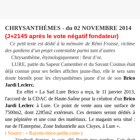
CHRYSANTHÈMES - du 02 NOVEMBRE 2014
(J+2145 après le vote négatif fondateur)
Ce petit texte est dédié à la mémoire de Rémi Fraisse, victime
des gardiens d’un projet contestable parmi tant d’autres
Chrysanthème, étymologiquement : fleur d’or.
LURE, patrie du Sapeur Camember et du Savant Cosinus était
déjà connue pour ses belles affiches jaune-fluo, elle le sera sans
doute bientôt pour les chrysanthèmes jaune d’or de son
Brico
Jardi Leclerc.
En effet « La Sarl Lure Brico a reçu, le 11 janvier 2013,
l'accord de la CDAC de Haute-Saône pour la création d'un
Brico
Jardi Leclerc
à Lure. Ce point de vente aura une surface de
7500m2, dont 2285m2 extérieurs. Ces derniers seront dédiés à
une pépinière et une cour des matériaux. Le magasin sera situé :
rue de l'Entreprise, Zone Industrielle aux Cloyes, à Lure ».
( Source : « Rayons-brico-jardin.com»).
Vendredi dernier, je suis allé fleurir mes tombes, l’air était