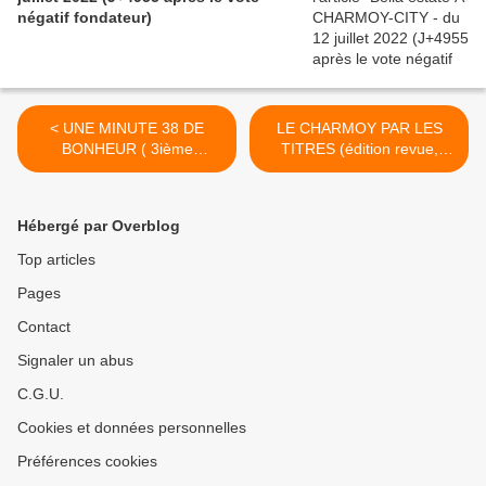
négatif fondateur)
< UNE MINUTE 38 DE
LE CHARMOY PAR LES
BONHEUR ( 3ième
TITRES (édition revue,
épisode) - du 31 OCTOBRE
corrigée et complétée) - du
2014 (J+2143 après le vote
03 NOVEMBRE 2014
négatif fondateur)
(J+2146 après le vote
Hébergé par Overblog
négatif fondateur) >
Top articles
Pages
Contact
Signaler un abus
C.G.U.
Cookies et données personnelles
Préférences cookies