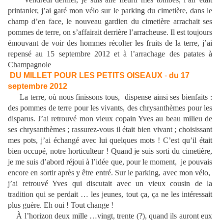
printanier, j’ai garé mon vélo sur le parking du cimetière, dans le
champ d’en face, le nouveau gardien du cimetière arrachait ses
pommes de terre, on s’affairait derrière l’arracheuse. Il est toujours
émouvant de voir des hommes récolter les fruits de la terre, j’ai
repensé au 15 septembre 2012 et à l’arrachage des patates à
Champagnole
DU MILLET POUR LES PETITS OISEAUX
-
du 17
septembre 2012
La terre, où nous finissons tous,
dispense ainsi ses bienfaits :
des pommes de terre pour les vivants, des chrysanthèmes pour les
disparus. J’ai retrouvé mon vieux copain Yves au beau milieu de
ses chrysanthèmes ; rassurez-vous il était bien vivant ; choisissant
mes pots, j’ai échangé avec lui quelques mots ! C’est qu’il était
bien occupé, notre horticulteur ! Quand je suis sorti du cimetière,
je me suis d’abord réjoui à l’idée que, pour le moment,
je pouvais
encore en sortir après y être entré. Sur le parking, avec mon vélo,
j’ai retrouvé Yves qui discutait avec un vieux cousin de la
tradition qui se perdait … les jeunes, tout ça, ça ne les intéressait
plus guère. Eh oui ! Tout change !
À l’horizon deux mille …vingt, trente (?), quand ils auront eux