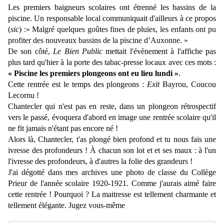
Les premiers baigneurs scolaires ont étrenné les bassins de la
piscine. Un responsable local communiquait d'ailleurs à ce propos
(
sic
) :«
Malgré quelques goûtes fines de pluies, les enfants ont pu
profiter des nouveaux bassins de la piscine d’Auxonne. »
De son côté,
Le Bien Public
mettait l'évènement à l'affiche pas
plus tard qu'hier à la porte des tabac-presse locaux avec ces mots :
« Piscine les premiers plongeons ont eu lieu lundi »
.
Cette rentrée est le temps des plongeons :
Exit
Bayrou, Coucou
Lecornu !
Chantecler qui n'est pas en reste, dans un plongeon rétrospectif
vers le passé, évoquera d'abord en image une rentrée scolaire qu'il
ne fit jamais n'étant pas encore né !
Alors là, Chantecler, t'as plongé bien profond et tu nous fais une
ivresse des profondeurs !
À
chacun son lot et et ses maux : à l'un
l'ivresse des profondeurs, à d'autres la folie des grandeurs !
J'ai dégotté dans mes archives une photo de classe du Collège
Prieur de l'année scolaire 1920-1921. Comme j'aurais aimé faire
cette rentrée ! Pourquoi ? La maitresse est tellement charmante et
tellement élégante. Jugez vous-même