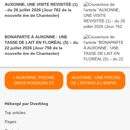
AUXONNE, UNE VISITE REVISITÉE (1)
- du 26 juillet 2026 (Jour 762 de la
nouvelle ère de Chantecler)
BONAPARTE À AUXONNE : UNE
TASSE DE LAIT EN FLORÉAL (5) – du
22 juillet 2026 (Jour 758 de la
nouvelle ère de Chantecler)
< AUXONNE, PISCINE,
AUXONNE : UNE PISCINE
GROS POISSONS ET
DE L'EFFROI À L'EMPIRE -
MENU FRETIN (2) - du 07
du 13 septembre 2025
septembre 2025 (Jour 440
(Jour 446 de la nouvelle ère
de la nouvelle ère de
de Chantecler) >
Hébergé par Overblog
Chantecler)
Top articles
Pages