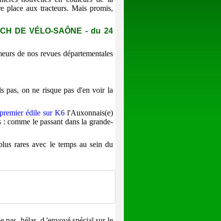
re place aux tracteurs. Mais promis,
H DE VÉLO-SAÔNE - du 24
rmeurs de nos revues départementales
s pas, on ne risque pas d'en voir la
premier édile sur K6
l'Auxonnais(e)
ns : comme le passant dans la grande-
plus rares avec le temps au sein du
 pas, hélas, d 'envoyé spécial sur le