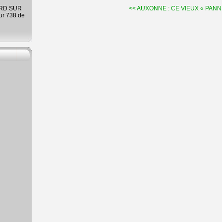
ARD SUR
<< AUXONNE : CE VIEUX « PANN
ur 738 de