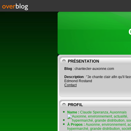
PRÉSENTATION
Blog
: chantecler-auxonne.com
Description
: "Je chante clair afin qu'il fas
Edmond Rostand
Contact
PROFIL
Name :
Claude Speranza, Auxonnais
À Propos :
Auxonne, environnement, act
hypermarché, grande distribution, socié