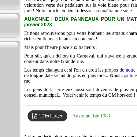
vélorution verte des pédaleurs sur la voie bleue pour fai
juré ! Notre article en lien ci-dessous connaîtra une suite
AUXONNE : DEUX PANNEAUX POUR UN MATC
janvier 2023
Et nous retrouverons pour votre bonheur les attraits cha
riches en fleurs et hautes en couleurs !
Mais pour l'heure place aux tracteurs !
Pour sûr, qu'en dehors du Carnaval, qui s'avance à grand
couleur dans notre Grande-rue.
Les temps changent et si l'on en croit les
propos de notre 
de longue date se fait de plus en plus rare... Nous ajouto
rue.
Les gens de la terre eux aussi sont devenus de plus en 
conseil municipal... Voici venir le temps du CM hors-sol !
Télécharger
Auxonne liste 1983
Notre modeste blog qui ne coûte rien à personne ne dispose