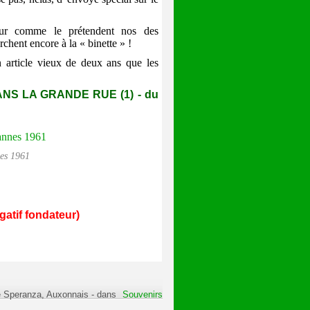
eur comme le prétendent nos des
rchent encore à la « binette » !
n article vieux de deux ans que les
NS LA GRANDE RUE (1) - du
nes 1961
gatif fondateur)
e Speranza, Auxonnais
-
dans
Souvenirs