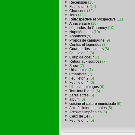
Recension
(15)
Feuilleton 7
(14)
Chansons
(12)
Jeux
(12)
Rétrospective et prospective
(11)
Anniversaire
(10)
Légendes du Charmoy
(10)
Napoléonides
(10)
Annonces
(9)
Propos de campagne
(9)
Contes et légendes
(8)
Courrier des lecteurs
(8)
Feuilleton 3
(8)
Coup de coeur
(7)
Retour aux sources
(7)
Show
(7)
Urbanisme
(7)
urbanisme
(7)
Feuilleton 2
(6)
Feuilleton 4
(6)
Libres hommages
(6)
Tout fout l'camp
(6)
Zarzelettres
(6)
album
(6)
cuisine et culture municipale
(6)
Amitiés internationales
(5)
Archives impériales
(5)
Ceux de 14
(5)
Feuilleton 5
(5)