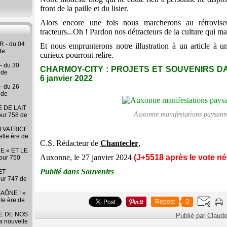
front de la paille et du lisier.
Alors encore une fois nous marcherons au rétrovis
tracteurs...Oh ! Pardon nos détracteurs de la culture qui ma
 - du 04
Et nous emprunterons notre illustration à un article à u
de
curieux pourront relire.
- du 30
CHARMOY-CITY : PROJETS ET SOUVENIRS DA
 de
6 janvier 2022
- du 26
 de
 DE LAIT
Auxonne manifestations paysan
our 758 de
LVATRICE
elle ère de
C.S. Rédacteur de
Chantecler
,
E » ET LE
Auxonne, le 27 janvier 2024
(J+5518 après le vote né
our 750
Publié dans
Souvenirs
ET
our 747 de
AÔNE ! »
lle ère de
Repost
0
RE DE NOS
Publié par Claud
la nouvelle