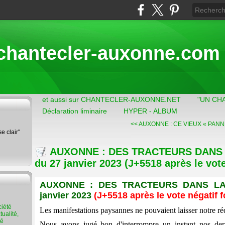
chantecler-auxonne.com
et aussi sur CHANTECLER-AUXONNE.NET
"UN CH
Déclaration liminaire
HYPER - ALBUM
<< AUXONNE : CE VIEUX « PANN
se clair"
AUXONNE : DES TRACTEURS DANS 
du 27 janvier 2023 (J+5518 après le vote
AUXONNE :
DES TRACTEURS DANS LA
janvier 2023
(J+
5518
après le vote négatif 
Les manifestations paysannes ne pouvaient laisser notre réd
ualité,
té
Nous avons jugé bon d'interrompre un instant nos dern