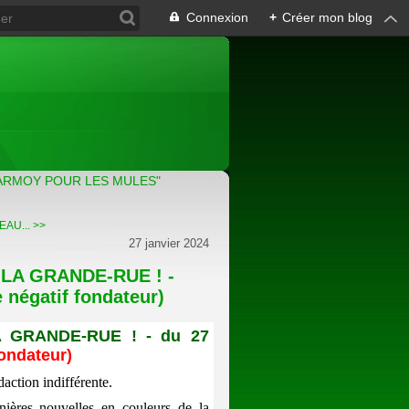
Connexion
+
Créer mon blog
ARMOY POUR LES MULES"
EAU...
>>
27 janvier 2024
LA GRANDE-RUE ! -
 négatif fondateur)
 GRANDE-RUE !
- du 27
fondateur)
action indifférente.
ières nouvelles en couleurs de la